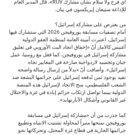
أي فرح ولا سلام بشأن مشارك RUV»، قال المدير العام
للإذاعة ستيفان إيريكسون في بيان.
من يعترض على مشاركة إسرائيل؟
أمام تصفيات مسابقة يوروفيجن 2026 التي ستشارك فيها
إسرائيل، اعتبرت أمينة العامة لمنظمة العفو الدولية
أغنيس كالامار أنّ «إخفاق اتحاد البث الأوروبي في تعليق
مشاركة إسرائيل في يوروفيجن، كما فعل مع روسيا، عمل
جبان وتجسيد لازدواجية صارخة في المعايير تجاه
إسرائيل». وأضافت أنّ «بدلاً من إرسال رسالة واضحة
تفيد بوجود ثمن تُدفعه إسرائيل على جرائمها البشعة ضد
الشعب الفلسطيني، منح الاتحاد لإسرائيل هذه المنصة
الدولية بينما تواصل ارتكاب جرائم إبادة في غزة والاحتلال
غير القانوني وأشكال الأبارتهايد».
كما حذرت من أن «مشاركة إسرائيل في مسابقة
يوروفيجن تمنحها منبراً لمحاولة تشتيت الانتباه وتطبيع
جرائمها الجارية في قطاع غزة المحتل، وتحركاتها نحو