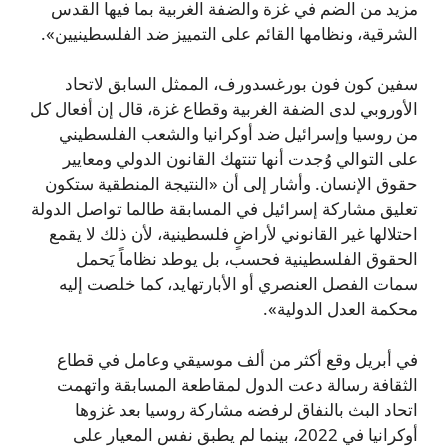
مزيد من الضم في غزة والضفة الغربية بما فيها القدس
الشرقية، ونظامها القائم على التمييز ضد الفلسطينيين».
سفين كون فون بورغسدورف، الممثل السابق لاتحاد
الأوروبي لدى الضفة الغربية وقطاع غزة، قال إن أفعال كل
من روسيا وإسرائيل ضد أوكرانيا والشعب الفلسطيني
على التوالي وُجدت أنها تنتهك القانون الدولي ومعايير
حقوق الإنسان. وأشار إلى أن «النتيجة المنطقية ستكون
تعليق مشاركة إسرائيل في المسابقة طالما تواصل الدولة
احتلالها غير القانوني لأراضٍ فلسطينية، لأن ذلك لا يقمع
الحقوق الفلسطينية فحسب، بل يوطد نظاماً يَحمل
سمات الفصل العنصري أو الأبارتهايد، كما خلصت إليه
محكمة العدل الدولية».
في أبريل وقع أكثر من ألف موسيقي وعامل في قطاع
الثقافة رسالة دعت الدول لمقاطعة المسابقة واتهمت
اتحاد البث بالنفاق لرفضه مشاركة روسيا بعد غزوها
أوكرانيا في 2022، بينما لم يطبق نفس المعيار على