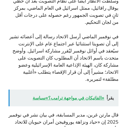
وسلطت الأنظار أيضاً على نظام التصويت بعد أن حظي
يوفال رافائيل، ممثل اسرائيل في العام الماضي، بمركز
ثانٍ في تصويت الجمهور رغم حصوله على درجات أقل
من لجان التحكيم.
في نوفمبر الماضي أرسل الاتحاد رسالة إلى أعضائه تشير
إلى أن تصويتا استثنائيا عبر اجتماع عام على الإنترنت
سيُعقد في أوائل نوفمبر ليُقرر مشاركة اسرائيل. وأوضح
متحدث باسم الاتحاد أن المطلوب كان التصويت على
مشاركة كان، الهيئة الإذاعية العامة الإسرائيلية وعضو
الاتحاد؛ مشيراً إلى أن قرار الإقصاء يتطلب «أغلبية
مطلقة» لتمريره.
يقرأ
«الفاتيكان في مواجهة ترامب؟»سياسة
قال مارتن غرين، مدير المسابقة، في بيان نشر في نوفمبر
2025 إن «حياد ونزاهة يوروفيجن أمران حيويان للاتحاد