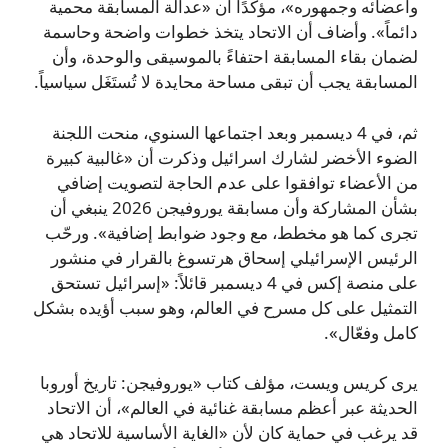
وأعضائه وجمهوره»، مؤكدًا أن «عدالة المسابقة محمية
دائماً». وأضاف أن الاتحاد يتخذ خطوات واضحة وحاسمة
لضمان بقاء المسابقة احتفاءً بالموسيقى والوحدة، وأن
المسابقة يجب أن تبقى مساحة محايدة لا تُستَغَل سياسياً.
ثم، في 4 ديسمبر وبعد اجتماعها السنوي، منحت اللجنة
الضوء الأخضر لشارك اسرائيل وذكرت أن «غالبية كبيرة
من الأعضاء توافقوا على عدم الحاجة لتصويت إضافي
بشأن المشاركة وأن مسابقة يوروفيجن 2026 ينبغي أن
تجرى كما هو مخطط، مع وجود ضوابط إضافية». ورحّب
الرئيس الإسرائيلي إسحاق هرتسوغ بالقرار في منشور
على منصة إكس في 4 ديسمبر قائلاً: «إسرائيل تستحق
التمثيل على كل مسرح في العالم، وهو سبب أؤيده بشكل
كامل وفعّال».
يرى كريس ويست، مؤلف كتاب «يوروفيجن: تاريخ أوروبا
الحديثة عبر أعظم مسابقة غنائية في العالم»، أن الاتحاد
قد يرغب في حماية كان لأن «الغاية الأساسية للاتحاد هي