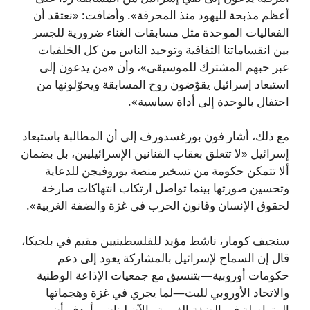
أعظم مذبحة لليهود منذ المحرقة». وأضافت: «نعتقد أن
الفعاليات الموحدة مثل مسابقات الغناء ضرورية للجسر
بين انقساماتنا الثقافية وتوحيد الناس من كل الخلفيات
عبر حبهم المشترك للموسيقى»، وأن «من يدعون إلى
استبعاد إسرائيل يقوّضون روح المسابقة ويحوّلونها من
احتفال بالوحدة إلى أداة سياسية».
مع ذلك، أشار فون بورغسدورف إلى أن المطالبة باستبعاد
إسرائيل «لا تتعلق بعقاب الفنانين الإسرائيليين، بل بضمان
ألا تتمكن حكومة من تسخير منصة يوروفيجن للدعاية
وتحسين صورتها بينما تواصل ارتكاب انتهاكات صارخة
لحقوق الإنسان وقانون الحرب في غزة والضفة الغربية».
سنجيف كومار، ناشط مؤيد للفلسطينيين مقيم في بلجيكا،
قال إن السماح لإسرائيل بالمشاركة يعود إلى دعم
حكومات أوروبية—بتنسيق مع جمعيات الإذاعة الوطنية
والاتحاد الأوروبي للبث—لما يجري في غزة وهجماتها
المتواصلة في الضفة الغربية والآن لبنان. وأردف أن