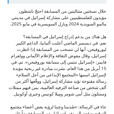
خلال نسختين متتاليتين من المسابقة احتجّ ناشطون
مؤيدون للفلسطينيين على مشاركة إسرائيل في مدينتي
مالمو السويدية 2024 وبازل السويسرية في مايو 2025.
هل هناك من يدعم إدراج إسرائيل في المسابقة؟
نعم. في ديسمبر الماضي أعلنت ألمانيا، الداعِم الكبير
ليوروفيجن، أنها لن تنسحب من المسابقة إذا حُظرت
إسرائيل، وقال مفوض الثقافة والإعلام الألماني وولفرام
فايمر: «إسرائيل تنتمي إلى مسابقة يوروفيجن». ثم، في
15 أبريل من هذا العام، نشرت مبادرة غير ربحية مؤيدة
لإسرائيل اسمها «المجتمع الإبداعي من أجل السلام»
رسالة مفتوحة تؤيد مشاركة إسرائيل، ووقّعها أكثر من
ألف شخص من صناعة الترفيه العالمية، بمن فيهم ممثلات
وممثلون مثل آمي شومر ومِيلا كونيس وجيري أوكونيل.
جاء في الرسالة: «صُدمنا وخِبنا لرؤية بعض أعضاء مجتمع
الترفيه يدعون إلى نفي إسرائيل من المسابقة رداً على