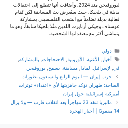
ليوروفيجن منذ 2024. وأضافت أنها تتطلع إلى احتفالات
بديلة في بلجيكا، حيث سيُعرض بث المسابقة لكن تُقام
فعالية بديلة تضامناً مع الشعب الفلسطيني بمشاركة
غوستاف وجيكي أرنايرت اللذين مثّلا بلجيكا سابقاً، وهو ما
يتماشى أكثر مع معتقداتها الشخصية.
التصنيفات
دولي
الوسوم
أخبار
,
الأغنية
,
الأوروبية
,
الاحتجاجات
,
بالمشاركة
,
في
,
لإسرائيل
,
لماذا
,
مسابقة
,
يسمح
,
يوروفيجن
حرب إيران — اليوم الرابع والسبعون تطورات
الساحة: طهران تؤكد جاهزيتها لأي «اعتداء» توترات
أميركية‑إسرائيلية حول إيران
ماليزيا تنقذ 23 مهاجراً بعد انقلاب قارب — ولا يزال
14 مفقودًا | أخبار الهجرة