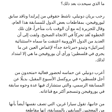
ما الذي سيحدث بعد ذلك؟
رحب بريان دونيلي، ناشط حقوقي من إيرلندا وناقد سابق
ليوروفيجن، بمقاطعات بعض الدول للمسابقة هذا العام،
وقال للجزيرة إنه مع أن الوقت بات متأخراً، فإن تلك
الخطوة تُعَد تحركاً في الاتجاه الصحيح. ولفت إلى أن
العديد من الدول الأوروبية اعتنقت ما سماه «استثنائية
إسرائيل» وتبدو «مرتاحة جداً» لإغماض العين عن ما
يجري في فلسطين؛ ورأى أن يوروفيجن ما هي إلا امتداد
لذلك.
أعرب دونيلي عن حماسه لحضور فعالية «متحدون من
أجل فلسطين» في بروكسل الأسبوع المقبل، بديلًا عن
المسابقة الرسمي، والتي ستشارك فيها عدة وجوه سابقة
في يوروفيجن وتنسجم أكثر مع قناعاته.
من جانبها، تقول سيارا غرين، التي تصف نفسها أيضاً بأنها
من المعجبين السابقين بالمسابقة، إنها مقاطعة