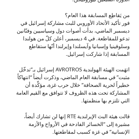
من يَقاطِع المسابقة هذا العام؟
فور تأكيد الأتحاد الأوروبي للبث مشاركة إسرائيل في
ديسمبر الماضي، بدأت أصوات دول وسياسيين وفنّانين
تدعو للمقاطعة. في 4 ديسمبر، أعلن كلّ من هولندا
وسلوفينيا وإسبانيا وآيسلندا وإيرلندا أنّها ستقاطع
المسابقة إذا شاركت إسرائيل.
اتهَمت الهيئة الهولندية AVROTROS إسرائيل بـ”تدخّل
مثبت” في مسابقة العام الماضي، وذكرت أيضاً “انتهاكاً
خطيراً لحرية الصحافة” خلال حرب غزة، مؤكِّدة أن
المشاركة تحت هذه الظروف لا تتوافق مع القيم العامة
التي تلتزم بها منظمتها.
قالت هيئة البث الإيرلندية RTE إنها لن تشارك أيضاً،
مشيرة إلى “الخسائر الفادحة في الأرواح والأزمة
الإنسانية” في غزة كسبب لمقاطعتها.