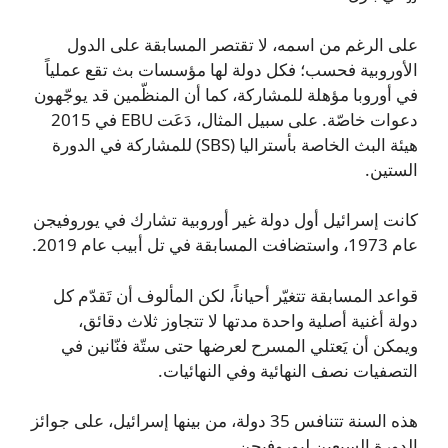
على الرغم من اسمه، لا تقتصر المسابقة على الدول
الأوروبية فحسب؛ فكل دولة لها مؤسسات بث تقع عملياً
في أوروبا مؤهلة للمشاركة، كما أن المنظّمين قد يوجّهون
دعوات خاصّة. على سبيل المثال، دَعَت EBU في 2015
هيئة البث الخاصة بأستراليا (SBS) للمشاركة في الدورة
الستين.
كانت إسرائيل أول دولة غير أوروبية تشارك في يوروفيجن
عام 1973، واستضافت المسابقة في تل أبيب عام 2019.
قواعد المسابقة تتغيّر أحياناً، لكن المألوف أن تَقدّم كل
دولة أغنية أصلية واحدة مدتها لا تتجاوز ثلاث دقائق،
ويمكن أن يَعتلي المسرح لعرضها حتى ستّة فنّانين في
التصفيات نصف النهائية وفي النهائيات.
هذه السنة تتنافس 35 دولة، من بينها إسرائيل، على جوائز
الدورة السبعين ليوروفيجن.