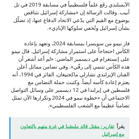
الآيسلندي رفَع علماً فلسطينياً في مسابقة 2019 في تل
أبيب. وقالت الرسالة إن «مشاركة إسرائيل تتناقض
بوضوح مع القيم التي يدّعي الاتحاد الدفاع عنها، إذ تضلّل
بشأن إسرائيل وتُخفي سلوكها الإبادِي».
فاز نيمو من سويسرا بمسابقة 2024، وتعهد بإعادة
الكأس احتجاجاً على استمرار مشاركة إسرائيل. قال نيمو
على إنستغرام في ديسمبر الماضي: «لم أعد أشعر أن
هذه الكأس تنتمي إلى رفّي». وفي تضامن مماثل أعلن
الفنان الإيرلندي تشارلي ماكجتيغان، الفائز في 1994، أنه
يعتزم إعادة كأسه أيضاً. وكتبت حملة التضامن مع
فلسطين في إيرلندا في 12 ديسمبر على وسائل التواصل
الاجتماعي أن «خطوة نيمو في 2024 وتكرارها الآن تمثل
تضامناً عظيماً مع الشعب الفلسطيني».
يقرأ
تقارير: مقتل قائد مليشيا في غزة متهم بالتعاون
مع إسرائيل