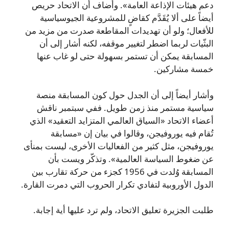
دعم هيئات الإذاعة العامة». وأضاف أن الاتحاد حريص
أيضاً على ألا يُقَدَّم كقاضٍ للمشروعية الجيوسياسية
للأفعال؛ ولو أن تهديدات المقاطعة صدرت من مزيد من
البثّيات لربما اضطر لتغيير موقفه، لكنه أشار إلى أن
المسابقة يمكن أن تستمر بسهولة حتى لو غاب عنها
خمسة مشاركين.
وأشار أيضاً إلى أن الجدل حول كون المسابقة منصة
سياسية مستمر منذ زمن طويل. ففي سبتمبر ناقش
أعضاء الاتحاد «السياق العالمي المتزايد التعقيد» الذي
تُقام فيه يوروفيجن، وقالوا في بيان إن «مسابقة
يوروفيجن، مثل كثير من الفعاليات الأخرى، ليست بمنأى
عن ضغوط السياسة العالمية». وتذكّر ويست بأن
المسابقة وُلدت في 1956 كجزء من حركة تقارب بين
الدول الأوروبية لتفادي تكرار الحروب التي دمرت القارة.
طلبت الجزيرة تعليق الاتحاد، ولم ترد عليها أية إجابة.