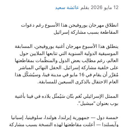
12 مايو 2026
بقلم
عائشة سعيد
انطلاق مهرجان يوروفيجن هذا الأسبوع رغم دعوات
المقاطعة بسبب مشاركة إسرائيل
ينطلق هذا الأسبوع مهرجان أغنية يوروفيجن، المسابقة
الموسيقية الدولية السنوية التي تتابعها الملايين حول
العالم، رغم مطالِب بعض الدول والمنظّمات بمقاطعتها
على خلفية مشاركة إسرائيل. الحفل النهائي المباشر
مُقرَّر أن يقام في 16 مايو في مدينة فينا، وسيُشكّل هذا
العام الاحتفال بالذكرى السبعين للمسابقة.
الممثل الإسرائيلي نُعَم بتّان سَيُمثّل بلاده في فينا بأغنية
بوب بعنوان “ميشيل”.
خمسة دول — جمهورية إيرلندا، هولندا، سلوفينيا، إسبانيا
وآيسلندا — أعلنت مقاطعتها لهذه النسخة بسبب مشاركة