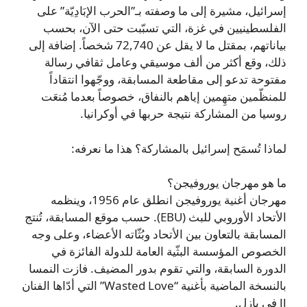
إسرائيل، مشيرة إلى ما وصفته بـ”الحرب الإبَادِيّة” على
الفلسطينيين في غزة، التي تسبّبت حتى الآن، بحسب
بياناتهم، بمقتل ما لا يقل عن 72,740 شخصاً. إضافة إلى
ذلك، وقع أكثر من ألف موسيقي وعامل ثقافي رسالة
مفتوحة تدعو إلى مقاطعة المسابقة، ووجّهوا انتقاداً
للمنظّمين متهِمين إياهم بالنفاق، خصوصاً بعدما مُنعَت
روسيا من المشاركة نتيجة حربها في أوكرانيا.
لماذا تُسمَح إسرائيل بالمشاركة؟ هذا ما نعرفه:
ما هو مهرجان يوروفيجن؟
مهرجان أغنية يوروفيجن انطلق عام 1956، وينظمه
الأتحاد الأوروبي للبث (EBU). حسب موقع المسابقة، تُنتج
المسابقة بالتعاون بين الأتحاد وبُثّاته الأعضاء، وعلى وجه
الخصوص المؤسسة البثّية العامة للدولة الفائزة في
الدورة السابقة، والتي تقوم بدور المضيف. فازت النمسا
بالنسخة الماضية بأغنية “Wasted Love” التي أدّاها الفنان
JJ في بازل.