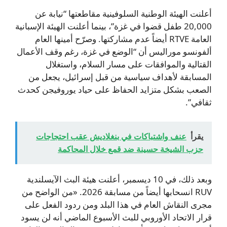
أعلنت الهيئة الوطنية السلوفينية مقاطعتها “نيابة عن
20,000 طفل قضوا في غزة”، بينما أعلنت الهيئة الإسبانية
العامة RTVE أيضاً عدم مشاركتها. وصرّح أمينها العام
ألفونسو موراليس أن “الوضع في غزة، رغم وقف الأعمال
القتالية والموافقات على مسار السلام، واستغلال
المسابقة لأهداف سياسية من قبل إسرائيل، يجعل من
الصعب بشكل متزايد الحفاظ على حياد يوروفيجن كحدث
ثقافي”.
يقرأ
عنف واشتباكات في بنغلاديش عقب احتجاجات
حزب الشيخة حسينة ضد قمع خلال المحاكمة
وبعد ذلك، في 10 ديسمبر، أعلنت هيئة البث الآيسلندية
RUV انسحابها أيضاً من مسابقة 2026. «من الواضح من
مجرى النقاش العام في هذا البلد ومن ردود الفعل على
قرار الاتحاد الأوروبي للبث الأسبوع الماضي أنه لن يسود