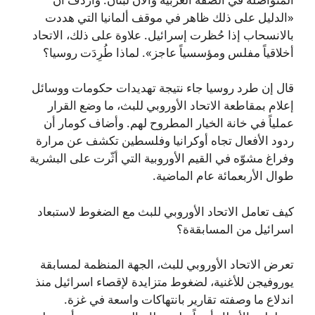
«الدليل على ذلك ظاهر في موقف ألمانيا التي هددت
بالانسحاب إذا حُظرت إسرائيل. علاوة على ذلك، الاتحاد
أخلاقياً مفلس ومؤسسياً عاجز». لماذا طُرِدَت روسيا؟
قال إن طرد روسيا جاء نتيجة تهديدات حكومات ووسائل
إعلام بمقاطعة الاتحاد الأوروبي للبث، ما وضع القرار
عملياً في خانة الخيار المطروح لهم. وأضاف كومار أن
ردود الأفعال تجاه أوكرانيا وفلسطين تكشف عن مرارة
وفراغ مشوّه في القيم الأوروبية التي أثّرت على البشرية
طوال الأربعمائة عام الماضية.
كيف تعامل الاتحاد الأوروبي للبث مع الضغوط لاستبعاد
اسرائيل من المسابقةة؟
تعرض الاتحاد الأوروبي للبث، الجهة المنظمة لمسابقة
يوروفيجن للأغنية، لضغوط متزايدة لإقصاء اسرائيل منذ
اندلاع ما وصفته تقارير بانتهاكات واسعة في غزة.