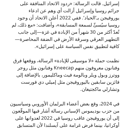
إسرائيل. قالت الرسالة: «ردود الاتحاد المنافقة على
جرائم روسيا وإسرائيل أزالت أي وهم عن ادعاء
يوروفيجن بـ’الحياد’. ففي 2022 أعلن الاتحاد أن وجود
روسيا سيُسئّ لسمعة المسابقة»، وأضافت: «مع ذلك، لم
تُعدّ أكثر من 30 شهراً من الإبادة في غزة—إلى جانب
التطهير العرقي وسرقة الأرض في الضفة المحاصرة—
كافية لتطبيق نفس السياسة على إسرائيل».
نظمت حملة «لا موسيقى للإبادة» الرسالة، ووقعها فرق
وفنانون معروفون منهم Kneecap وفنانون مثل روجر
ووترز وبول ويلر وبالومة فيث وماكليمور، بالإضافة إلى
فائزين سابقين باليوروفيجن مثل إميلي دي فورست
وتشارلي ماكجتيغان.
في 2024، وقع بعض أعضاء البرلمان الأوروبي وسياسيون
من حزب بوديموس الإسباني رسالة أشار فيها الموقّعون
إلى أن يوروفيجن عاقب روسيا في 2022 لعدوانها على
أوكرانيا، بينما فرض غرامة على آيسلندا لأن المتسابق