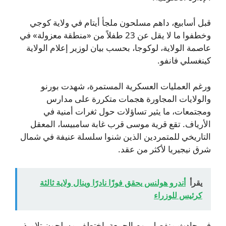
قبل أسابيع، داهم مسلحون ملجأ أيتام في ولاية كوجي
وخطفوا ما لا يقل عن 23 طفلاً من «منطقة معزولة» في
عاصمة الولاية، لوكوجا، بحسب بيان لوزير إعلام الولاية
كينغسلي فانفو.
ورغم العمليات العسكرية المستمرة، شهدت بورنو
والولايات المجاورة هجمات متكررة على مدارس
ومجتمعات، ما يثير تساؤلات حول ثغرات أمنية في
الأرياف. تقع قرية موسى قرب غابة سامبيسا، المعقل
التاريخي للمتمردين الذين شنوا سلسلة عنيفة في شمال
شرق نيجيريا لأكثر من عقد.
يقرأ
أندرو هولنس يحقق فوزًا نادرًا وينال ولاية ثالثة
كرئيس للوزراء
في حادث منفصل يوم الجمعة، اختطف مسلحون تلاميذ