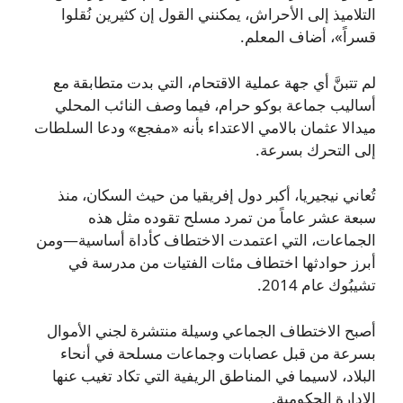
التلاميذ إلى الأحراش، يمكنني القول إن كثيرين نُقلوا
قسراً»، أضاف المعلم.
لم تتبنَّ أي جهة عملية الاقتحام، التي بدت متطابقة مع
أساليب جماعة بوكو حرام، فيما وصف النائب المحلي
ميدالا عثمان بالامي الاعتداء بأنه «مفجع» ودعا السلطات
إلى التحرك بسرعة.
تُعاني نيجيريا، أكبر دول إفريقيا من حيث السكان، منذ
سبعة عشر عاماً من تمرد مسلح تقوده مثل هذه
الجماعات، التي اعتمدت الاختطاف كأداة أساسية—ومن
أبرز حوادثها اختطاف مئات الفتيات من مدرسة في
تشيبُوك عام 2014.
أصبح الاختطاف الجماعي وسيلة منتشرة لجني الأموال
بسرعة من قبل عصابات وجماعات مسلحة في أنحاء
البلاد، لاسيما في المناطق الريفية التي تكاد تغيب عنها
الإدارة الحكومية.