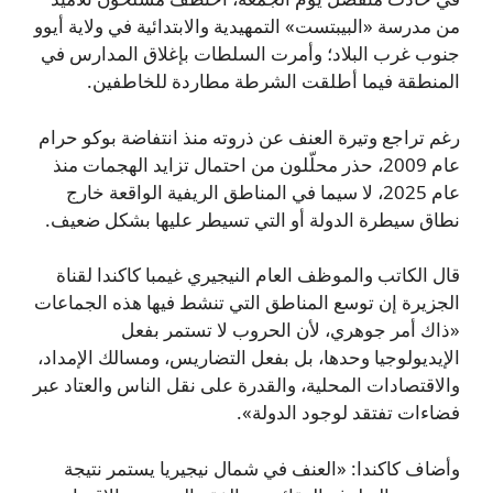
من مدرسة «البيبتست» التمهيدية والابتدائية في ولاية أيوو
جنوب غرب البلاد؛ وأمرت السلطات بإغلاق المدارس في
المنطقة فيما أطلقت الشرطة مطاردة للخاطفين.
رغم تراجع وتيرة العنف عن ذروته منذ انتفاضة بوكو حرام
عام 2009، حذر محلّلون من احتمال تزايد الهجمات منذ
عام 2025، لا سيما في المناطق الريفية الواقعة خارج
نطاق سيطرة الدولة أو التي تسيطر عليها بشكل ضعيف.
قال الكاتب والموظف العام النيجيري غيمبا كاكندا لقناة
الجزيرة إن توسع المناطق التي تنشط فيها هذه الجماعات
«ذاك أمر جوهري، لأن الحروب لا تستمر بفعل
الإيديولوجيا وحدها، بل بفعل التضاريس، ومسالك الإمداد،
والاقتصادات المحلية، والقدرة على نقل الناس والعتاد عبر
فضاءات تفتقد لوجود الدولة».
وأضاف كاكندا: «العنف في شمال نيجيريا يستمر نتيجة