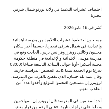
اختطاف عشرات التلاميذ في ولاية بورنو شمال شرقي
نيجيريا
نُشر في 16 مايو 2026
مسلحون اختطفوا عشرات التلاميذ من مدرسة ابتدائية
وإعدادية في شمال شرقي نيجيريا، حسبما أخبر سكان
محليون وكالتَي رويترز وفرانس برس. الحادث وقع في
مدرسة موسى الابتدائية والإعدادية في منطقة حكومة
محلية أسكيرا–أوبا حوالى الساعة التاسعة صباحًا (08:00
ت.غ) يوم الجمعة بينما كانت الحصص الدراسية جارية،
وقال عبيدالله حسان، الذي يقطن بالقرب من المدرسة،
لرويترز إن مسلحين اقتحموا الموقع وأخذوا عدداً من
الطلاب معهم.
أحد المعلمين في المدرسة قال لرويترز إن المهاجمين
وصلوا على دراجات نارية. «على الرغم من فرار بعض