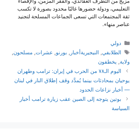
مزيج من التطرف العقائدي، والفقر المزمن، والإقصاء
التعليمي، ودولة حضورها غالبًا محدود بصورة لا تكسب
ثقة المجتمعات التي تسعى الجماعات المسلحة لتجنيد
عناصر منها».
التصنيفات
دولي
الوسوم
الطلابفي
,
النيجيريةأخبار
,
بورنو
,
عشرات
,
مسلحون
,
ولاية
,
يخطفون
اليوم الـ٧٨ من الحرب في إيران: ترامب وطهران
يوحيان بمحادثات بينما يُمدَّد وقف إطلاق النار في لبنان
— أخبار نزاعات الحدود
بوتين يتوجه إلى الصين عقب زيارة ترامب أخبار
السياسة