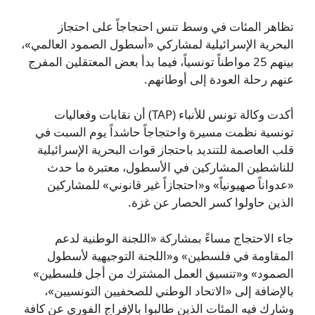
تظاهر المئات في وسط تنس احتجاجاً على احتجاز
البحرية الإسرائيلية لمشاركي «أسطول الصمود العالمي»،
بينهم 25 مواطناً تونسياً، فيما بدأ بعض المعتقلين المفرج
عنهم رحلة العودة إلى أوطانهم.
أكدت وكالة تونس للأنباء (TAP) أن نقابات وفعاليات
تونسية نظمت مسيرة واحتجاجاً حاشداً يوم السبت في
قلب العاصمة للتنديد باحتجاز قوات البحرية الإسرائيلية
للناشطين المشاركين في الأسطول، معتبرة ما حدث
«عدواناً صهيونياً» و«احتجازاً غير قانوني» للمشاركين
الذين حاولوا كسر الحصار عن غزة.
جاء الاحتجاج مساءً بمشاركة «اللجنة الوطنية لدعم
المقاومة في فلسطين» و«اللجنة التوجيهية لأسطول
الصمود» و«تنسيق العمل المشترك من أجل فلسطين»
بالإضافة إلى «الاتحاد الوطني للصحفيين التونسيين»،
وشارك فيه المئات الذين طالبوا بالإفراج الفوري عن كافة