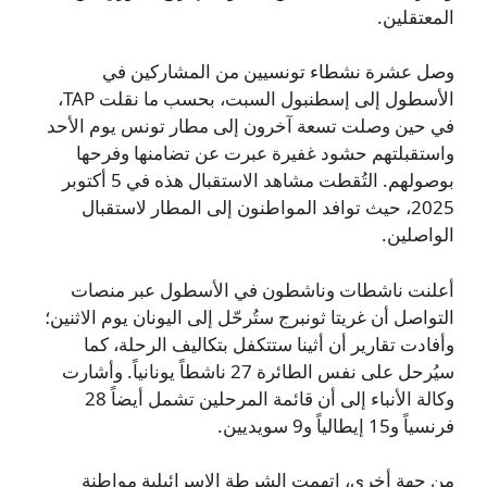
المعتقلين.
وصل عشرة نشطاء تونسيين من المشاركين في
الأسطول إلى إسطنبول السبت، بحسب ما نقلت TAP،
في حين وصلت تسعة آخرون إلى مطار تونس يوم الأحد
واستقبلتهم حشود غفيرة عبرت عن تضامنها وفرحها
بوصولهم. التُقطت مشاهد الاستقبال هذه في 5 أكتوبر
2025، حيث توافد المواطنون إلى المطار لاستقبال
الواصلين.
أعلنت ناشطات وناشطون في الأسطول عبر منصات
التواصل أن غريتا ثونبرج ستُرحّل إلى اليونان يوم الاثنين؛
وأفادت تقارير أن أثينا ستتكفل بتكاليف الرحلة، كما
سيُرحل على نفس الطائرة 27 ناشطاً يونانياً. وأشارت
وكالة الأنباء إلى أن قائمة المرحلين تشمل أيضاً 28
فرنسياً و15 إيطالياً و9 سويديين.
من جهة أخرى، اتهمت الشرطة الإسرائيلية مواطنة