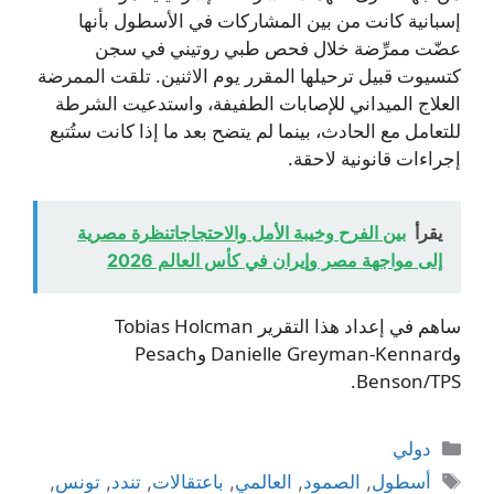
إسبانية كانت من بين المشاركات في الأسطول بأنها
عضّت ممرِّضة خلال فحص طبي روتيني في سجن
كتسيوت قبيل ترحيلها المقرر يوم الاثنين. تلقت الممرضة
العلاج الميداني للإصابات الطفيفة، واستدعيت الشرطة
للتعامل مع الحادث، بينما لم يتضح بعد ما إذا كانت ستُتبع
إجراءات قانونية لاحقة.
يقرأ
بين الفرح وخيبة الأمل والاحتجاجاتنظرة مصرية
إلى مواجهة مصر وإيران في كأس العالم 2026
ساهم في إعداد هذا التقرير Tobias Holcman
وDanielle Greyman-Kennard وPesach
Benson/TPS.
التصنيفات
دولي
الوسوم
أسطول
,
الصمود
,
العالمي
,
باعتقالات
,
تندد
,
تونس
,