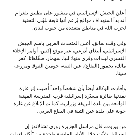
أعلن الجيش الإسرائيلي في منشور على تطبيق تلغرام
أنه بدأ استهداف مواقع يُزعم أنها تابعة للبُنى التحتية
لحزب الله في مناطق متعددة من جنوب لبنان.
وفي وقت سابق، أعلن المتحدث العربي باسم الجيش
الإسرائيلي، أبيغاي أدرعي، عبر موقع إكس، أوامر الإخلاء
القسري لبلدات وقرى منها: لبيا، سهمار، طفّاهاتا، كفر
مالك، يحمور (البقاع)، عين التينه، حومين الفوقا ومزرعة
سينا.
وأفادت الوكالة أيضاً بأن شخصاً واحداً أُصيب إثر غارة
نفذتها طائرة مسيّرة إسرائيلية قرب المدرسة المهنية
الواقعة بين بلدة البريقة وزرارية. كما تم الإبلاغ عن غارة
جوية على بلدة عين التينة في البقاع الغربي.
من بيروت، قال مراسل الجزيرة روري تشالاندز إن
إسرائيل شنّت خلال الأيام الماضية واحدة من “أكثر فترات