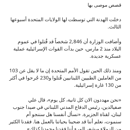
قصص موصى بها
دخلت الهدنة التي توسطت لها الولايات المتحدة أسبوعها
الثالث.
وأضافت الوزارة أن 2,846 شخصاً قد قُتلوا في عموم
البلاد منذ 2 مارس، حين بدأت القوات الإسرائيلية عملية
عسكرية جديدة.
ومنذ ذلك الحين تقول الأمم المتحدة إن ما لا يقل عن 103
من العاملين الطبيين اللبنانيين قُتلوا و230 جُرحوا في أكثر
من 130 غارة إسرائيلية.
«نحن مهددون الان كل ثانية، كل يوم»، قال علي
صفيالدين، رئيس الدفاع المدني اللبناني في صيدا جنوب
لبنان، لقناة الجزيرة. «نسأل أنفسنا هل سننجو أم
سنموت، نعلم أننا قد ضحينا بحياتنا بالعمل هنا. فقدنا الكثير
من الزملاء ويشعر المرء أننا فقدنا وجودنا كذلك».