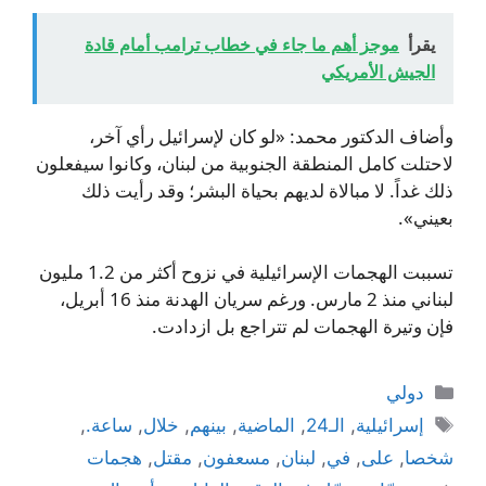
يقرأ
موجز أهم ما جاء في خطاب ترامب أمام قادة
الجيش الأمريكي
وأضاف الدكتور محمد: «لو كان لإسرائيل رأي آخر،
لاحتلت كامل المنطقة الجنوبية من لبنان، وكانوا سيفعلون
ذلك غداً. لا مبالاة لديهم بحياة البشر؛ وقد رأيت ذلك
بعيني».
تسببت الهجمات الإسرائيلية في نزوح أكثر من 1.2 مليون
لبناني منذ 2 مارس. ورغم سريان الهدنة منذ 16 أبريل،
فإن وتيرة الهجمات لم تتراجع بل ازدادت.
التصنيفات
دولي
الوسوم
إسرائيلية
,
الـ24
,
الماضية
,
بينهم
,
خلال
,
ساعة.
,
شخصا
,
على
,
في
,
لبنان
,
مسعفون
,
مقتل
,
هجمات