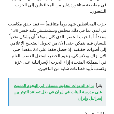
في مقاطعة ستافوردشاير من المحافظين إلى الحزب
الشعبوي.
حزب المحافظين شهد يوماً متناقضاً — فقد حقق مكاسب
في لندن بما في ذلك مجلس ويستمنستر لكنه خسر 139
مقعداً. أما حزب الخضر، الذي كان متوقعاً أن يشكل تحدياً
لليسار، فلم يتمكن حتى الآن من تحويل الضجيج الإعلامي
إلى أصوات حقيقية، إذ حصل فقط على 23 مقعداً حتى
الآن. زاك بولانسكي، زعيم الخضر، استغل الغضب العام
في المملكة المتحدة إزاء الحرب الإسرائيلية على غزة
وكسب تأييد قطاعات شابة من الناخبين.
يقرأ
تزايد الدعوات لتحقيق مستقل في الهجوم المميت
على مدرسة للبنات في إيران في ظل تصاعد التوتر بين
إسرائيل وإيران
ماذا يُنتخب؟