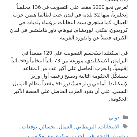
تُعرض نحو 5000 مقعد على التصويت في 136 مجلساً
إنجليزياً، منها 32 بلدية في لندن حيث لطالما هيمن حزب
العمال. كما ستجرى ست انتخابات لرؤساء بلديات في
كرويدون، هكني، لوويشام، نيوهام، تاور هامليتس في لندن
الكبرى، فضلاً عن واتفورد القريبة.
في اسكتلندا سيُحسم التصويت على 129 مقعداً في
البرلمان الاسكتلندي، موزعة بين 73 نائباً انتخابياً و56 نائباً
إقليمياً، والحزب الحاصل على أكبر عدد من المقاعد
سيشكّل الحكومة التالية ويصبح زعيمه أول وزير
لإسكتلندا. أما في ويلز فسيُتقرر 96 مقعداً بنظام التمثيل
النسبي، على أن يقود الحزب الحاصل على الحصة الأكبر
الحكومة.
التصنيفات
دولي
الوسوم
الانتخابات
,
البريطاني
,
العمال
,
بخسائر
,
توقعات
,
ريفورم
,
فادحة
,
في
,
لحزب
,
مبكرة
,
مع
,
مكاسب