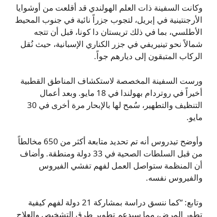
وكانت السفينة ذات العلم الهولندي قد أقلعت من أوشوايا
الأرجنتينية في إبريل، لتجوب جزراً نائية في جنوب المحيط
الأطلسي، بما في ذلك تريستان دا كونا، قبل أن تتجه
شمالاً نحو تينيريفي في جزر الكناري الإسبانية، حيث نُقل
الركاب المتبقون إلى ديارهم جواً.
ورست السفينة المخصصة لاستكشاف المناطق القطبية
أخيراً في روتردام بهولندا في 18 مايو. وبعد أعمال
التنظيف والتطهير، سُمح لها بالإبحار مرة أخرى في 30
مايو.
وأوضح تيدروس أنه تم تحديد متابعة أكثر من 650 مخالطاً
من قبل السلطات الصحية في 33 دولة ومنطقة. وأضاف
أن المنظمة ستواصل العمل لفهم تفشي الفيروس
والفيروس نفسه.
وتابع: “كما ننسق دراسة بمشاركة 21 دولة لفهم كيفية
تطور المرض، مما سيدعم تطوير طرق التشخيص والعلاج