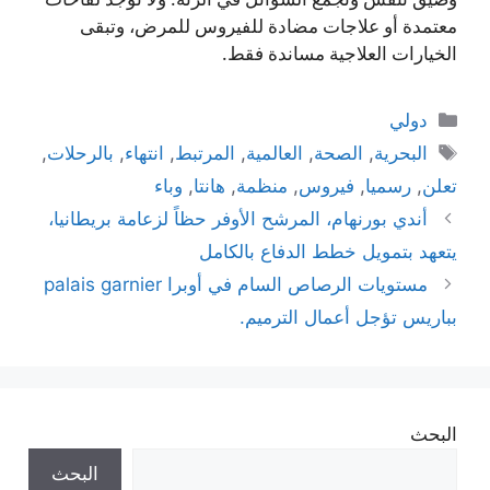
معتمدة أو علاجات مضادة للفيروس للمرض، وتبقى
الخيارات العلاجية مساندة فقط.
التصنيفات
دولي
الوسوم
البحرية
,
الصحة
,
العالمية
,
المرتبط
,
انتهاء
,
بالرحلات
,
تعلن
,
رسميا
,
فيروس
,
منظمة
,
هانتا
,
وباء
أندي بورنهام، المرشح الأوفر حظاً لزعامة بريطانيا،
يتعهد بتمويل خطط الدفاع بالكامل
مستويات الرصاص السام في أوبرا palais garnier
بباريس تؤجل أعمال الترميم.
البحث
البحث