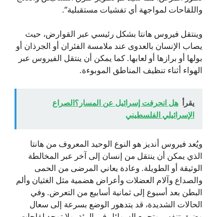
واللقاحات لمواجهة أي تفشيات مستقبلية”.
وينتقل فيروس هانتا بشكل رئيسي عبر القوارض، حيث
يصاب الإنسان بالعدوى عند ملامسة الفئران أو الجرذان أو
بولها أو برازها أو لعابها. كما يمكن أن ينتقل الفيروس عبر
الهواء أثناء تنظيف المناطق الموبوءة.
يقرأ
هل انحرفت إسرائيل عن المسار؟الصراع
الإسرائيلي الفلسطيني
ويُعد فيروس أنديز هو النوع الوحيد المعروف من هانتا
الذي يمكن أن ينتقل من إنسان إلى آخر عبر المخالطة
الوثيقة أو الطويلة. وعادة يعاني المرضى من الحمى
والصداع وآلام العضلات وأعراض هضمية مثل الغثيان وألم
البطن بعد أسبوع إلى ثمانية أسابيع من التعرض. وفي
الحالات الشديدة، قد يتدهور الوضع بسرعة إلى سعال
وضيق تنفس وتجمع السوائل في الرئة. ولا توجد لقاحات