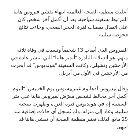
أعلنت منظمة الصحة العالمية انتهاء تفشي فيروس هانتا
المرتبط بسفينة سياحية، بعد أن أكمل آخر شخص كان
على اتصال بمصاب فترة الحجر الصحي، وجاءت نتائج
فحوصه سلبية.
الفيروس الذي أصاب 13 شخصاً وتسبب في وفاة ثلاثة
منهم، هو السلالة النادرة “أنديز هانتا” التي تنتشر عادة في
الأرجنتين وتشيلي. وكانت السفينة “هونديوس” قد أبحرت
من الأرجنتين في الأول من أبريل.
وقال تيدروس أدهانوم غيبرييسوس يوم الخميس: “اليوم،
أكمل آخر مخالط لشخص معرّض لفيروس هانتا على متن
السفينة إم في هونديوس فترة العزل، وظهرت نتيجته
سلبية، وعاد إلى منزله. ولم تُسجل أي حالات إضافية منذ
25 مايو. لذلك، تعتبر منظمة الصحة أن تفشي هانتا قد
انتهى”.