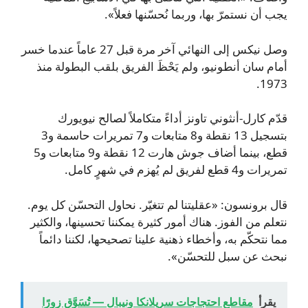
يجب أن نستمرّ بها، وربما نُحسّنها فعلاً».
وصل نيكس إلى النهائي آخر مرة قبل 27 عاماً عندما خسر
أمام سان أنطونيو، ولم يَحْظَ الفريق بلقب البطولة منذ
1973.
قدّم كارل-أنثوني تاونز أداءً متكاملاً لصالح نيويورك
بتسجيل 13 نقطة و8 متابعات و7 تمريرات حاسمة و3
قطع، بينما أضاف جوش هارت 12 نقطة و9 متابعات و5
تمريرات و4 قطع لفريق لم يُهزم في شهرٍ كامل.
قال برونسون: «عقليتنا لم تتغيّر. نحاول التحسّن كل يوم.
نتعلم من الفوز. هناك أمور كثيرة يمكننا تحسينها، والكثير
مما نتحكّم به، وأخطاء ذهنية علينا تصحيحها، لكننا دائماً
نبحث عن سبل للتحسّن».
يقرأ
مقاطع احتجاجات سريلانكا ونيبال — تُسَوَّق زورًا