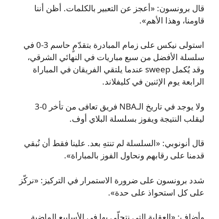
قال برونسون: «أعجز عن التعبير بالكلمات. أظن أننا
قاومنا، وهذا الأهم».
استولى نيكس على زمام المبادرة بتقدّمٍ حاسم 3-0 في
سلسلة الأفضل من سبع مباريات في النهائي الشرقي،
وقد يُكمل sweep عندما يلتقي الفريقان في المباراة
الرابعة يوم الإثنين في كليفلاند.
ولا يوجد في تاريخ الـNBA فريق تعافى من تأخر 0-3
ليقلب النتيجة ويفوز بسلسلة البلاي أوف.
قال أنونوبي: «السلسلة لم تنتهِ بعد. علينا فقط أن نُبقي
قدمنا على رقابهم ونحاول الفوز بالمباراة».
شدد برونسون على ضرورة الاستمرار في التركيز: «نركّز
على كل استحواذ على حدة».
وأضاف: «العقلية التي نتحلّى بها في الأسابيع الماضية