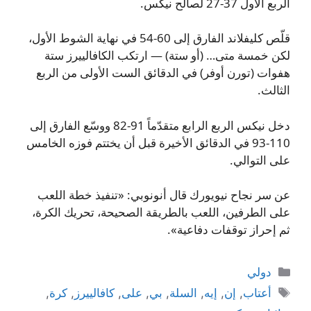
الربع الأول 37-27 لصالح نيكس.
قلّص كليفلاند الفارق إلى 60-54 في نهاية الشوط الأول،
لكن خمسة متى… (أو ستة) — ارتكب الكافالييرز ستة
هفوات (تورن أوفر) في الدقائق الست الأولى من الربع
الثالث.
دخل نيكس الربع الرابع متقدّماً 91-82 ووسّع الفارق إلى
110-93 في الدقائق الأخيرة قبل أن يختتم فوزه الخامس
على التوالي.
عن سر نجاح نيويورك قال أنونوبي: «تنفيذ خطة اللعب
على الطرفين، اللعب بالطريقة الصحيحة، تحريك الكرة،
ثم إحراز توقفات دفاعية».
التصنيفات
دولي
الوسوم
أعتاب
,
إن
,
إيه
,
السلة
,
بي
,
على
,
كافالييرز
,
كرة
,