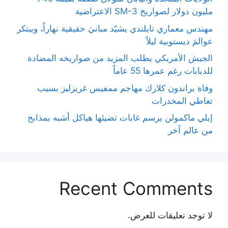
مليون دولار لصواريخ SM-3 الاعتراضية
مهندس معماري تايلندي يشيّد مبانيَ حقيقية نهاراً، ويبتكر
عوالمَ ديستوبية ليلاً
الجيش الأمريكي يطلب المزيد من صواريخه المضادة
للدبابات رغم عمرها 55 عاماً
وفاة براندون كلارك مهاجم ممفيس غريزليز بسبب
تعاطي المخدرات
إيلي ماكمولن يرسم غابات تضيئها هياكل أشبه بمذابح
من عالم آخر
Recent Comments
لا توجد تعليقات للعرض.