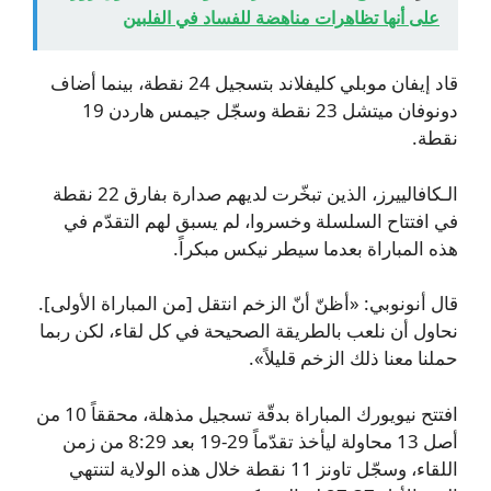
على أنها تظاهرات مناهضة للفساد في الفلبين
قاد إيفان موبلي كليفلاند بتسجيل 24 نقطة، بينما أضاف
دونوفان ميتشل 23 نقطة وسجّل جيمس هاردن 19
نقطة.
الـكافالييرز، الذين تبخّرت لديهم صدارة بفارق 22 نقطة
في افتتاح السلسلة وخسروا، لم يسبق لهم التقدّم في
هذه المباراة بعدما سيطر نيكس مبكراً.
قال أنونوبي: «أظنّ أنّ الزخم انتقل [من المباراة الأولى].
نحاول أن نلعب بالطريقة الصحيحة في كل لقاء، لكن ربما
حملنا معنا ذلك الزخم قليلاً».
افتتح نيويورك المباراة بدقّة تسجيل مذهلة، محققاً 10 من
أصل 13 محاولة ليأخذ تقدّماً 29-19 بعد 8:29 من زمن
اللقاء، وسجّل تاونز 11 نقطة خلال هذه الولاية لتنتهي