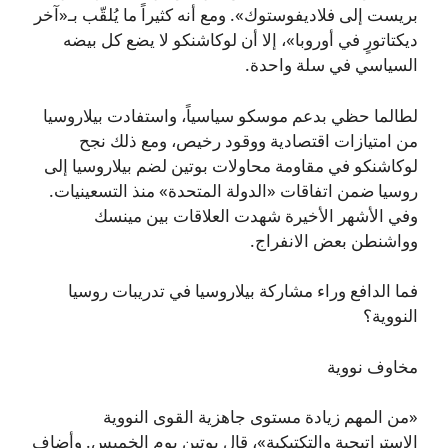
بريست إلى فلاديفوستوك». ومع أنه كثيراً ما يُلقّب بـ«آخر
ديكتاتورٍ في أوروبا»، إلا أن لوكاشنكو لا يضع كل بيضه
السياسي في سلة واحدة.
لطالما حظي بدعم موسكو سياسياً، واستفادت بيلاروسيا
من امتيازات اقتصادية ووقود رخيص، ومع ذلك نجح
لوكاشنكو في مقاومة محاولات بوتين لضم بيلاروسيا إلى
روسيا ضمن اتفاقات «الدولة المتحدة» منذ التسعينيات.
وفي الأشهر الأخيرة شهدت العلاقات بين مينسك
وواشنطن بعض الانفراج.
فما الدافع وراء مشاركة بيلاروسيا في تدريبات روسيا
النووية؟
مخاوف نووية
«من المهم زيادة مستوى جاهزية القوى النووية
الاستراتيجية والتكتيكية»، قال بوتين يوم الخميس. وأضاف