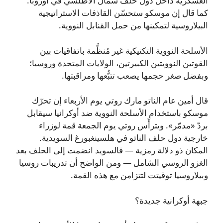
العسكرية داخل دول حلف شمال الأطلسي في أوروبا.
كما قال إن موسكو ستحسّن القاذفات الاستراتيجية
البيلاروسية لتمكينها من حمل القنابل النووية.
الأسلحة النووية التكتيكية غير مُنظَّمة باتفاقيات بين
القوتين النوويتين الكبيرتين، الولايات المتحدة وروسيا؛
وبفضل صغر حجمها يصعب تتبُّعها ومراقبتها.
قال أمين عام الناتو مارك روتي يوم الأربعاء إن تحرّك
موسكو باستخدام الأسلحة النووية ضد أوكرانيا سيقابل
بردّ «مدمّر». ويترأّس روتي يوم الجمعة قمة لوزراء
خارجية دول حلف الناتو في هلسينغبورغ السويدية.
المكان ذو دلالة رمزية — فالسويد انضمت إلى الحلف بعد
الغزو الروسي الشامل — ومن الواضح أن تدريبات روسيا
وبيلاروسيا توقيتت لتتزامن مع هذه القمة.
جبهة أوكرانية جديدة؟