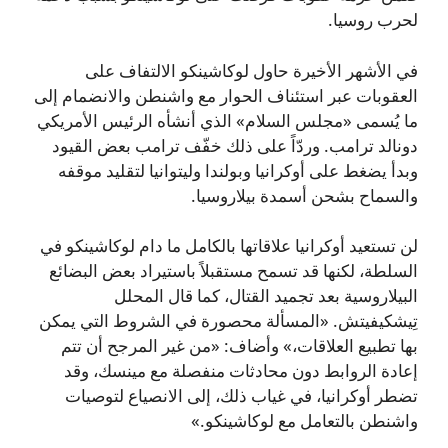
لحرب روسيا.
في الأشهر الأخيرة حاول لوكاشينكو الالتفاف على
العقوبات عبر استئناف الحوار مع واشنطن والانضمام إلى
ما يُسمى «مجلس السلام» الذي أنشأه الرئيس الأمريكي
دونالد ترامب. وردّاً على ذلك خفّف ترامب بعض القيود
وبدأ يضغط على أوكرانيا وبولندا وليتوانيا لتقليد موقفه
والسماح بشحن أسمدة بيلاروسيا.
لن تستعيد أوكرانيا علاقاتها بالكامل ما دام لوكاشينكو في
السلطة، لكنها قد تسمح مستقبلاً باستيراد بعض البضائع
البيلاروسية بعد تجميد القتال، كما قال المحلل
تِيشكيفيتش. «المسألة محصورة في الشروط التي يمكن
بها تطبيع العلاقات،» وأضاف: «من غير المرجح أن تتم
إعادة الروابط دون محادثات منفصلة مع مينسك، وقد
تضطر أوكرانيا، في غياب ذلك، إلى الانصياع لتوصيات
واشنطن بالتعامل مع لوكاشينكو.»