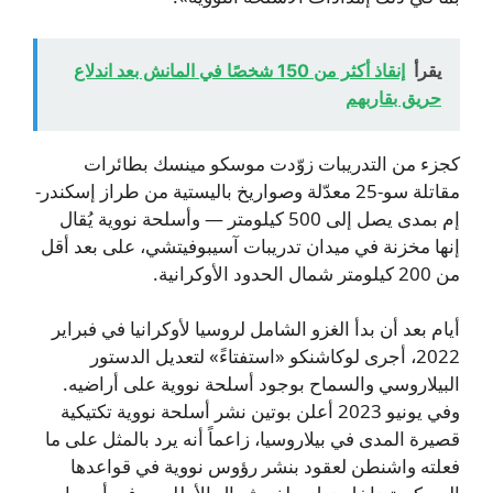
يقرأ
إنقاذ أكثر من 150 شخصًا في المانش بعد اندلاع
حريق بقاربهم
كجزء من التدريبات زوّدت موسكو مينسك بطائرات
مقاتلة سو-25 معدّلة وصواريخ باليستية من طراز إسكندر-
إم بمدى يصل إلى 500 كيلومتر — وأسلحة نووية يُقال
إنها مخزنة في ميدان تدريبات آسيبوفيتشي، على بعد أقل
من 200 كيلومتر شمال الحدود الأوكرانية.
أيام بعد أن بدأ الغزو الشامل لروسيا لأوكرانيا في فبراير
2022، أجرى لوكاشنكو «استفتاءً» لتعديل الدستور
البيلاروسي والسماح بوجود أسلحة نووية على أراضيه.
وفي يونيو 2023 أعلن بوتين نشر أسلحة نووية تكتيكية
قصيرة المدى في بيلاروسيا، زاعماً أنه يرد بالمثل على ما
فعلته واشنطن لعقود بنشر رؤوس نووية في قواعدها