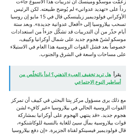
زعمّت موسكو ومينسك أن تدريبات هذا الأسبوع جاءت
رداً على «تهديد عدواني» لم يُوضح طبيعته. لكن الرئيس
الأوكراني فولوديمير زيلينسكي قال في 15 مايو إن روسيا
تسحب بيلاروسيا إلى «أفعال عدوانية جديدة». وبعد ستة
أيام حذّر من أن التدريبات قد تشكّل جزءاً من استعدادات
موسكو لشنّ هجوم جديد على شمال أوكرانيا وكييف،
خصوصاً بعد فشل القوات الروسية هذا العام في الاستيلاء
على مساحات واسعة في الشرق والجنوب.
يقرأ
هل تريد تخفيف العبء الذهني؟ ابدأ بالتخلّص من
أساطير النوع الاجتماعي
مع ذلك يرى مسؤول مركز بِنتا البحثي في كييف أن تمركز
القوات الروسية الحالي في بيلاروسيا «غير كافٍ» لشن
هجوم جديد. «قد ينتهي الهجوم على أوكرانيا بمشاركة
قوات بيلاروسية بمآل سيئ للغاية بالنسبة للوكاشنكو»،
قال فولوديمير فيسينكو لقناة الجزيرة. «إن دفع بيلاروسيا