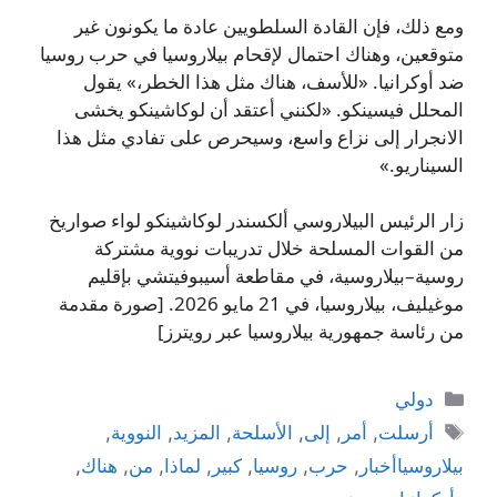
ومع ذلك، فإن القادة السلطويين عادة ما يكونون غير
متوقعين، وهناك احتمال لإقحام بيلاروسيا في حرب روسيا
ضد أوكرانيا. «للأسف، هناك مثل هذا الخطر،» يقول
المحلل فيسينكو. «لكنني أعتقد أن لوكاشينكو يخشى
الانجرار إلى نزاع واسع، وسيحرص على تفادي مثل هذا
السيناريو.»
زار الرئيس البيلاروسي ألكسندر لوكاشينكو لواء صواريخ
من القوات المسلحة خلال تدريبات نووية مشتركة
روسية–بيلاروسية، في مقاطعة أسيبوفيتشي بإقليم
موغيليف، بيلاروسيا، في 21 مايو 2026. [صورة مقدمة
من رئاسة جمهورية بيلاروسيا عبر رويترز]
التصنيفات
دولي
الوسوم
أرسلت
,
أمر
,
إلى
,
الأسلحة
,
المزيد
,
النووية
,
بيلاروسياأخبار
,
حرب
,
روسيا
,
كبير
,
لماذا
,
من
,
هناك
,