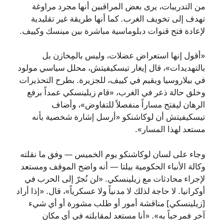
من التدريبات، يرى بعض المراقبين أنها مجرد مراوغة
تهدف إلى تخويف الغرب. كما أنها طريقة غير تقليدية
لإعادة فتح قنوات دبلوماسية مباشرة بين مينسك وكييف.
«أقول إنها استعراض عضلات، وليس بالمِخازن بل
بالتهديدات»، قال إيغار تيسكيفيتش، محلل سياسي مولود
في بيلاروسيا ويقيم في كييف، للجزيرة. بطرح التحذيرات
وخلق حالة ذعر في الغرب، «قام زيلينسكي عمداً برفع
الرهان ليفتح مساراً منفصلاً للتفاوض»، وأضاف
تيسكيفيتش أن لوكاشنكو «أرسل إشارة شخصية بأنه
مستعد لهذا المسار».
وجاء على لسان لوكاشنكو يوم الخميس — وفق ما نقلته
وكالة الأنباء الحكومية بيلتا — أنه واضح الموقف ومستعد
لإجراء محادثات مع زيلينسكي. «لن نُجرّ إلى الحرب في
أوكرانيا. لا حاجة لذلك لا مدنياً ولا عسكرياً»، قال. «إذا أراد
[زيلينسكي] مناقشة أمور أو طلب مشورة أو أي شيء
آخر فمرحباً به». «أنا مستعد لمقابلته في أي مكان