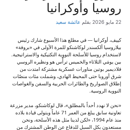
روسيا وأوكرانيا
22 مايو 2026
بقلم
عائشة سعيد
كييف، أوكرانيا — في مطلع هذا الأسبوع شارك رئيس
بيلاروسيا ألكسندر لوكاشنكو للمرة الأولى في «بروفة»
لاستخدام روسيا للأسلحة النووية التكتيكية والاستراتيجية.
بين يومَي الثلاثاء والخميس ترأّس هو ونظيره الروسي
فلاديمير بوتين مناورات عسكرية مشتركة امتدت من
شرق أوروبا حتى المحيط الهادي، وشملت مئات منصّات
إطلاق الصواريخ والطائرات الحربية والسفن والغواصات
النووية الروسية.
«نحن لا نهدد أحداً بالمطلق»، قال لوكاشنكو، مدير مزرعة
تعاونية سابق يبلغ من العمر 71 عاماً ويتولى قيادة بلاده
منذ عام 1994، «لكن لدينا مثل هذه الأسلحة، ونحن
مستعدون بكل السبل للدفاع عن الوطن المشترك من