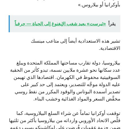
بأوكرانيا أو بيلاروس.»
يقرأ
«ثيرست» يعيد شغب الإيغنوغ إلى الحياة — حرفياً
تشير هذه الاستعدادية أيضاً إلى متاعب مينسك
الاقتصادية.
بيلاروسيا، دولة تقارب مساحتها المملكة المتحدة ويبلغ
عدد سكانها نحو عشرة ملايين نسمة، تبدو كأثر من الحقبة
السوفييتية محفوظ في الكهرمان. اقتصادها الذي تهيمن
عليه الدولة موجَّه للتصدير، ويعتمد إلى حد كبير على
تصدير أسمدة البوتاس والوقود المكرر من نفط روسي
مخفَّض السعر والمواد الغذائية وخشب البناء.
توقفت أوكرانيا تماماً عن شراء السلع البيلاروسية، كما
قلّص الاتحاد الأوروبي وارداته من بيلاروسيا بأكثر من ثلثيها
ضمن حزمة عقوبات فُرضت على لوكاشينكو بسبب دعمه