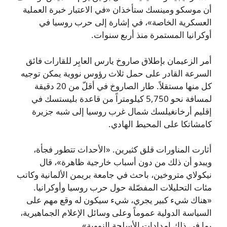
أن موسكو ومينسك ستأخذان «في الاعتبار خبرة العملية
العسكرية الخاصة»، في إشارة إلى حرب روسيا في
أوكرانيا المستمرة منذ أربع سنوات.
أمر الزعيمان بإطلاق صاروخ يارس العابِر للقارات فائق
السرعة القادر على حمل ثلاث رؤوس نووية يمكن توجيه
كل منها مستقلاً. طار الصاروخ في أقلّ من 20 دقيقة
لمسافة نحو 5,750 كيلومتراً من قاعدة بليستسك في
إقليم أرخانغيلسك شمال غرب روسيا إلى شبه جزيرة
كامشاتكا على المحيط الهادي.
أثارت المناورات قلق كثيرين. «الأحداث تتطور فجأة،
ويبدو أن ذلك من دون أسباب خارجية ظاهرة»، قال
نيكولاي متروخين، باحث في جامعة بريمن الألمانية وكاتب
مئات التحليلات المفصّلة حول حرب روسيا وأوكرانيا.
«هناك شيء كبير يجري، شيء سيكون له وقع مهم على
السياسة الدولية عموماً وعلى وسائل الإعلام الجماهيرية،
بما في ذلك إمدادات الأسلحة النووية».