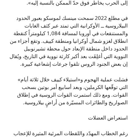
إلى الحرب يخاطر فوق حدّ الممكن بالنسبة إليه».
في مطلع 2022 سمحت مينسك لموسكو بعبور الحدود
البيلاروسية ــ الأوكرانية التي تمتد عبر كثف الغابات
والمستنقعات في أوروبا لمسافة 1,084 كيلومتراً كنقطة
انطلاق لغزو شمال أوكرانيا ومنطقة كييف. وتقع أجزاء من
الحدود داخل منطقة الإبعاد حول محطة تشيرنوبيل
النووية التي أغلِقَت بعد أكبر كارثة نووية في التاريخ، ويُقال
إن بعض الجنود الروس تلقوا جرعات إشعاعية كبيرة.
فشلت عملية الهجوم و«استيلاء كييف خلال ثلاثة أيام»
التي توقّعها الكرملين، وبعد أسابيع أمر بوتين بسحب
القوات. ومع ذلك استمرت القوات الروسية في إطلاق
الصواريخ والطائرات المسيّرة من أراضٍ بيلاروسية.
استعراض العضلات
رغم الخطاب المهدّد واللقطات المرئية المثيرة للإعجاب