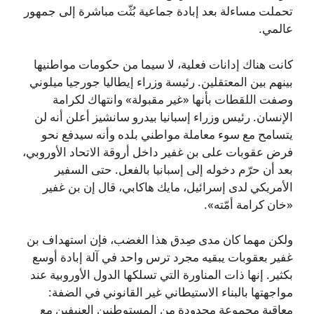
تحملت مساءلة بعد إبادة جماعية بُثّت مباشرة إلى جمهور
عالمي.
كانت هناك إدانات فعلية، لا سيما من حكومات مواطنيها
بينهم بين المعتقلين. رئيسة وزراء إيطاليا جورجيا ميلوني
وصفت اللقطات بأنها «غير مقبولة» وانتهاك لكرامة
الإنسان. رئيس وزراء إسبانيا بيدرو سانشيز أعلن أنه لن
يتسامح مع سوء معاملة مواطني بلده وأنه سيدفع نحو
فرض عقوبات على بن غفير داخل أروقة الاتحاد الأوروبي،
بعد أن حرّم دخوله إلى إسبانيا بالفعل. حتى السفير
الأمريكي لدى إسرائيل، مايك هاكابي، قال إن بن غفير
«خان كرامة أمّته».
ولكن مهما كان مدى صِدق هذا الغضب، فإن استهداف بن
غفير بعقوبات يبقيه مجرد ترس واحد في آلة إبادة أوسع
بكثير. إنها ذات المناورة التي تسلكها الدول الأوروبية عند
مواجهتها بالبناء الاستيطاني غير القانوني في الضفة:
معاقبة مجموعة محدودة من المستوطنين العنيفين مع