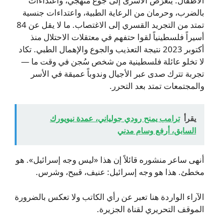
الأطفال. يتعرّض الأسرى إلى جوع منهجي، واعتداءات
بالضرب، وحرمان من الرعاية الطبية، واعتداءات جنسية
تمتد من التجريد القسري إلى الاغتصاب. ما لا يقل عن 84
أسيراً فلسطينياً لقوا حتفهم في معتقلات الاحتلال منذ
أكتوبر 2023 نتيجة التعذيب والجوع والإهمال الطبي. تكاد
لا تخلو عائلة فلسطينية من شخص سُجن في وقت ما —
تجربة تترك صدى عبر الأجيال وندوباً عميقة في الأسر
والمجتمعات تمتد بعد التحرر.
يقرأ
ترامب يمنح رودي جولياني، عمدة نيويورك
السابق، أرفع وسام مدني
أنهى ساعر منشوره قائلاً إن هذا «ليس وجه إسرائيل». هو
مخطئ. هذا هو وجه إسرائيل: عنيف، قبيح، وشرس.
الآراء الواردة هنا تعبر عن رأي الكاتب ولا تعكس بالضرورة
الموقف التحريري لقناة الجزيرة.