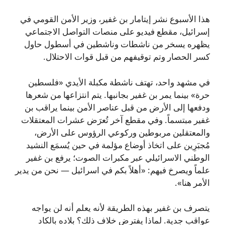
هذا الأسبوع نشر إيتامار بن غفير، وزير الأمن القومي في
إسرائيل، مقطع فيديو على منصات التواصل الاجتماعي
يظهره يسخر من ناشطات وناشطين في أسطول حاول
كسر الحصار وتم توقيفهم من قبل قوات الاحتلال.
في مشهد واحد، تهتف ناشطة مكبلة الأيدي «فلسطين
حرة» بينما يمر بن غفير بجانبها. يتم انتزاعها من شعرها
ودفعها إلى الأرض من قبل عناصر الأمن بينما يراقب بن
غفير مبتسماً. وفي مقطع آخر تُعرَض عشرات المعتقلات
والمعتقلين مربوطين وركوعي الرؤوس على الأرض،
مُجبَرِين على اتخاذ أوضاع مؤلمة في حين يُسمَع النشيد
الوطني الاسرائيلي عبر مكبرات الصوت؛ يرفع بن غفير
علماً ويصرخ فيهم: «أهلاً بكم في اسرائيل — نحن من يدير
الأمر هنا».
يتصرف بن غفير بهذه الطريقة لأنه يعلم أنه لن يواجه
عواقب جدية. لماذا يفترض خلاف ذلك؟ بلاده بالكاد