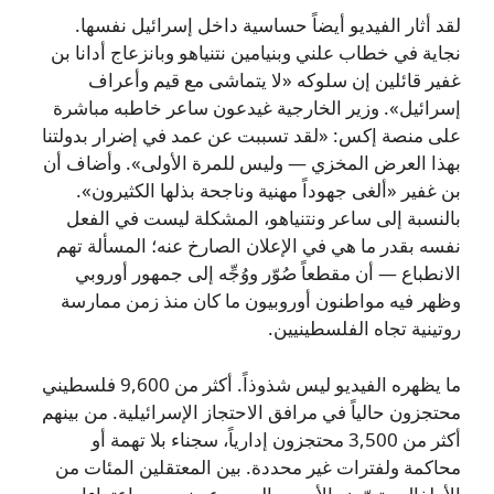
لقد أثار الفيديو أيضاً حساسية داخل إسرائيل نفسها.
نجاية في خطاب علني وبنيامين نتنياهو وبانزعاج أدانا بن
غفير قائلين إن سلوكه «لا يتماشى مع قيم وأعراف
إسرائيل». وزير الخارجية غيدعون ساعر خاطبه مباشرة
على منصة إكس: «لقد تسببت عن عمد في إضرار بدولتنا
بهذا العرض المخزي — وليس للمرة الأولى». وأضاف أن
بن غفير «ألغى جهوداً مهنية وناجحة بذلها الكثيرون».
بالنسبة إلى ساعر ونتنياهو، المشكلة ليست في الفعل
نفسه بقدر ما هي في الإعلان الصارخ عنه؛ المسألة تهم
الانطباع — أن مقطعاً صُوّر ووُجِّه إلى جمهور أوروبي
وظهر فيه مواطنون أوروبيون ما كان منذ زمن ممارسة
روتينية تجاه الفلسطينيين.
ما يظهره الفيديو ليس شذوذاً. أكثر من 9,600 فلسطيني
محتجزون حالياً في مرافق الاحتجاز الإسرائيلية. من بينهم
أكثر من 3,500 محتجزون إدارياً، سجناء بلا تهمة أو
محاكمة ولفترات غير محددة. بين المعتقلين المئات من