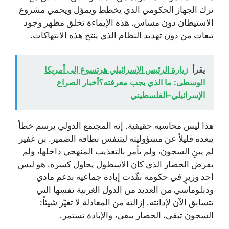
ترك الجهاز الحكومي الذي يخطط ويموّل ويحمي مشروع
الاستيطان دون مساس. هذه الإيماءة تخلق مظهر وجود
تبعات من دون تهديد النظام الذي ينتج هذه الانتهاكات.
يقرأ
زيارة الرئيس الإسرائيلي هرتسوغ إلى أمريكا
الوسطى: ما الذي يجب معرفته؟أخبار الصراع
الإسرائيلي–الفلسطيني
هذا ليس محاسبة حقيقية. إنه المجتمع الدولي يرسم خطاً
يبعده قليلاً عن مسؤوليته ليتنفس نظافة الضمير. بن غفير
لم يبنِ السجون، ولم يأمر بالتعذيب المنهجي داخلها، ولم
يفرض الحصار الذي كان الاسطول يحاول كسره. هو ليس
احد وزيرٍ في حكومة نفّذت إبادة جماعية بدعم مادي
ودبلوماسي من العديد من الدول الغربية نفسها التي
تتسابق الآن لإدانته. إزالته من المعادلة لا تغيّر شيئاً:
السجون تبقى، الحصار يبقى، والإبادة تستمر.