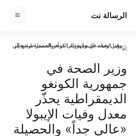
نتقل
لى
الرسالة نت
القائمة
لمحتوى
وزير الصحة في
جمهورية الكونغو
الديمقراطية يحذّر
معدل وفيات الإيبولا
«عالي جداً» والحصيلة