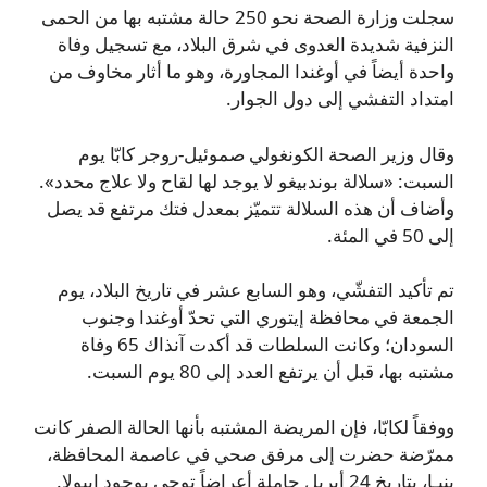
سجلت وزارة الصحة نحو 250 حالة مشتبه بها من الحمى
النزفية شديدة العدوى في شرق البلاد، مع تسجيل وفاة
واحدة أيضاً في أوغندا المجاورة، وهو ما أثار مخاوف من
امتداد التفشي إلى دول الجوار.
وقال وزير الصحة الكونغولي صموئيل-روجر كابّا يوم
السبت: «سلالة بوندبيغو لا يوجد لها لقاح ولا علاج محدد».
وأضاف أن هذه السلالة تتميّز بمعدل فتك مرتفع قد يصل
إلى 50 في المئة.
تم تأكيد التفشّي، وهو السابع عشر في تاريخ البلاد، يوم
الجمعة في محافظة إيتوري التي تحدّ أوغندا وجنوب
السودان؛ وكانت السلطات قد أكدت آنذاك 65 وفاة
مشتبه بها، قبل أن يرتفع العدد إلى 80 يوم السبت.
ووفقاً لكابّا، فإن المريضة المشتبه بأنها الحالة الصفر كانت
ممرّضة حضرت إلى مرفق صحي في عاصمة المحافظة،
بنيـا، بتاريخ 24 أبريل حاملة أعراضاً توحي بوجود إيبولا.