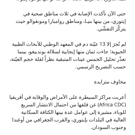
حتى الآن تأكدت الإصابة في ثلاث مناطق صحية في
إيتوري، من بينها بنيـا، ومناطق روامبارا ومونغوالو حيث
يتركّز التفشّي.
لم تُجرَ إلا 13 عيّنة دم في المعهد الوطني للأبحاث الطبية
الحيوية؛ جاءت ثمان منها إيجابية لسلالة بوندبيغو، بينما
تعذّر تحليل الخمس عينات المتبقية نظراً لقلة حجم العيّنة،
حسب التصريح الرسمي.
مخاوف متزايدة
أعربت مراكز السيطرة على الأمراض والوقاية في أفريقيا
(Africa CDC) عن قلقها من احتمال الانتشار السريع
للوباء، مشيرة إلى عوامل عدة بينها الكثافة السكانية
العالية في البلدات بإيتوري، والقرب الجغرافي من أوغندا
وجنوب السودان.