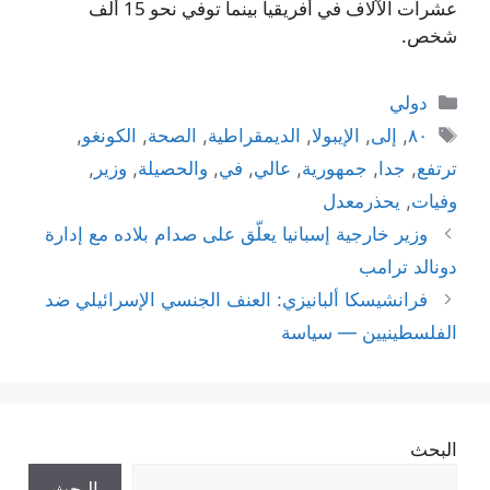
عشرات الآلاف في أفريقيا بينما توفي نحو 15 ألف
شخص.
التصنيفات
دولي
الوسوم
٨٠
,
إلى
,
الإيبولا
,
الديمقراطية
,
الصحة
,
الكونغو
,
ترتفع
,
جدا
,
جمهورية
,
عالي
,
في
,
والحصيلة
,
وزير
,
وفيات
,
يحذرمعدل
وزير خارجية إسبانيا يعلّق على صدام بلاده مع إدارة
دونالد ترامب
فرانشيسكا ألبانيزي: العنف الجنسي الإسرائيلي ضد
الفلسطينيين — سياسة
البحث
البحث