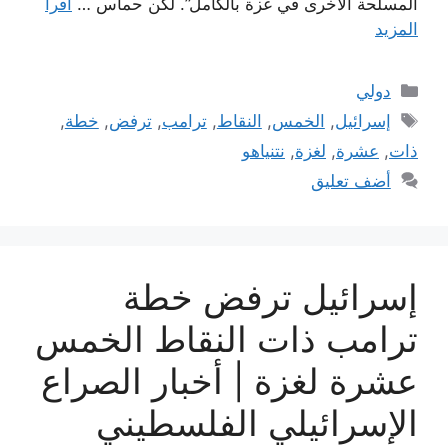
المسلحة الأخرى في غزة بالكامل”. لكن حماس …
اقرأ
المزيد
التصنيفات
دولي
الوسوم
إسرائيل
,
الخمس
,
النقاط
,
ترامب
,
ترفض
,
خطة
,
ذات
,
عشرة
,
لغزة
,
نتنياهو
أضف تعليق
إسرائيل ترفض خطة
ترامب ذات النقاط الخمس
عشرة لغزة | أخبار الصراع
الإسرائيلي الفلسطيني