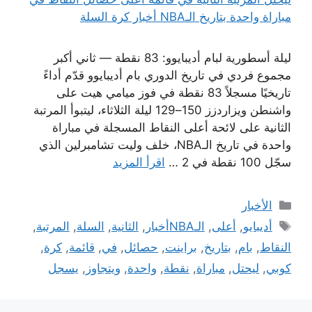
ليلة أسطورية لبام أديبايوو: 83 نقطة — ثاني أكبر
مجموع فردي في تاريخ الدوري بام أديبايوو قدّم أداءً
تاريخيًا مسجلاً 83 نقطة في فوز ميامي هيت على
واشنطن ويزاردزز 150–129 ليلة الثلاثاء، ليتبوأ المرتبة
الثانية على لائحة أعلى النقاط المسجلة في مباراة
واحدة في تاريخ الـNBA، خلف وليت تشامبرلين الذي
سجّل 100 نقطة في 2 …
اقرأ المزيد
التصنيفات
الأخبار
الوسوم
أديبايو
,
أعلى
,
الـNBAأخبار
,
الثانية
,
السلة
,
المرتبة
,
النقاط
,
بام
,
بتاريخ
,
براينت
,
حصائل
,
في
,
قائمة
,
كرة
,
كوبي
,
ليحتل
,
مباراة
,
نقطة
,
واحدة
,
ويتجاوز
,
يسجل