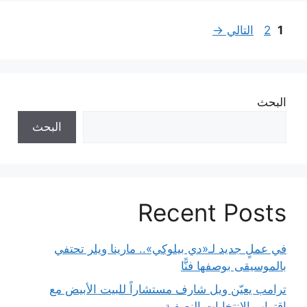
Page
Page
1
2
التالي
→
البحث
البحث
Recent Posts
في عملٍ جديد لـ«دي بيلوكي».. مارينا ويلر تحتفي
بالموسيقى بوصفها فنًّا
ترامب يعيّن ويل شارف مستشاراً للبيت الأبيض مع
اقتراب الانتخابات النصفية