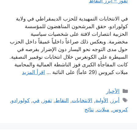
في الانتخابات التمهيدية للحزب الديمقراطي في ولاية
كولورادو، حقق المرشحون المناهضون للمؤسسة
الحزبية انتصارات لافتة على شخصيات سياسية
مخضرمة. ويعكس ذلك صراعاً داخلياً عميقاً داخل الحزب
حول مدى التوجه نحو اليسار دون الإضرار بفرصه في
السيطرة على الكونغرس خلال انتخابات نوفمبر النصفية.
كانت المفاجأة الكبرى فوز الناشطة العمالية والمحامية
ميلات كيروس (29 عاماً) على النائبة …
اقرأ المزيد
التصنيفات
الأخبار
الوسوم
أبرز
,
الأولية
,
الانتخابات
,
النقاط
,
تفوز
,
في
,
كولورادو
,
كيروس
,
ميلات
,
نتائج