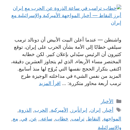
واشنطن — عندما أعلن البيت الأبيض أن دونالد ترمب
سيلقي خطابًا إلى الأمة بشأن الحرب على إيران، توقع
كثيرون أن الرئيس سيُدلي بإعلان كبير. لكن خطابه
المختصر مساء الأربعاء، الذي لم يتجاوز العشرين دقيقة،
اكتفى بتكرار الحجج نفسها التي يُروّج لها منذ أسابيع.
المزيد من نفس الشيء في مداخلته الوجيزة طرح
ترمب أربعة محاور متكررة: …
اقرأ المزيد
التصنيفات
الأخبار
الوسوم
أخبار
,
إيران
,
إيرانأبرز
,
الأميركية
,
الحرب
,
الذروة
,
المواجهة
,
النقاط
,
ترامب
,
خطاب
,
ساعة.
,
عن
,
في
,
مع
,
والإسرائيلية