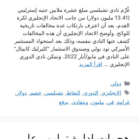
غُرِّم نادي تشيلسي مبلغ عشرة ملايين جنيه إسترليني
(13.41 مليون دولار) من جانب الاتحاد الإنجليزي لكرة
القدم، بعد أن اعترف بارتكاب عدة مخالفات تاريخية
للوائح. وأوضح الاتحاد الإنجليزي أن هذه المخالفات
كشف عنها النادي بنفسه، وذلك بعد استحواذ المستثمر
الأميركي تود بولي وصندوق الاستثمار “كليرليك كابيتال”
على النادي في مايو/أيار 2022. وتمكن نادي الدوري
الإنجليزي …
اقرأ المزيد
التصنيفات
دولي
الوسوم
الإنجليزي
,
الدوري
,
النقاط
,
تشيلسي
,
خصم
,
دولار
,
غرامة
,
في
,
مليون
,
ويتفادى
,
يدفع
هجمات إدارة ترامب على