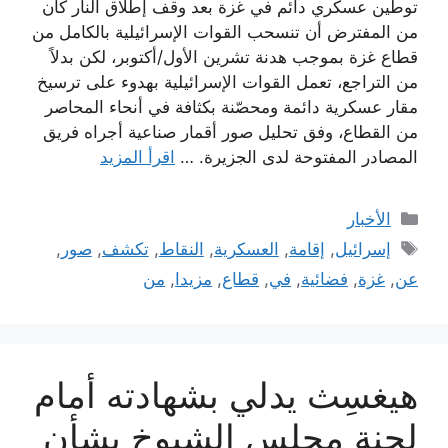
توطين عسكري دائم في غزة بعد وقف إطلاق النار كان
من المفترض أن تنسحب القوات الإسرائيلية بالكامل من
قطاع غزة بموجب هدنة تشرين الأول/أكتوبر، لكن بدلاً
من التراجع، تعمل القوات الإسرائيلية بهدوء على ترسيخ
مقار عسكرية دائمة ومحصّنة بكثافة في أنحاء المحاصر
من القطاع، وفق تحليل صور أقمار صناعية أجراه فريق
المصادر المفتوحة لدى الجزيرة. …
اقرأ المزيد
التصنيفات
الأخبار
الوسوم
إسرائيل
,
إقامة
,
العسكرية
,
النقاط
,
تكشف
,
صور
,
عن
,
غزة
,
فضائية
,
في
,
قطاع
,
مزيدا
,
من
هيغسِث يدلي بشهادته أمام
لجنة مجلس الشيوخ بشأن