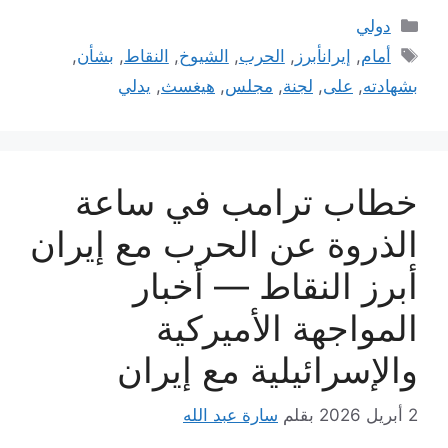
التصنيفات
دولي
الوسوم
أمام
,
إيرانأبرز
,
الحرب
,
الشيوخ
,
النقاط
,
بشأن
,
بشهادته
,
على
,
لجنة
,
مجلس
,
هيغسث
,
يدلي
خطاب ترامب في ساعة
الذروة عن الحرب مع إيران
أبرز النقاط — أخبار
المواجهة الأميركية
والإسرائيلية مع إيران
2 أبريل 2026
بقلم
سارة عبد الله