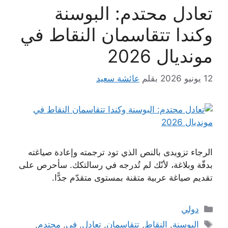
تعادل محتدم: البوسنة
وكندا تتقاسمان النقاط في
مونديال 2026
12 يونيو 2026
بقلم
عائشة سعيد
الرجاء تزويدى بالنص الذي تود ترجمته وإعادة صياغته
بدقّة وبلاغة، لأنّك لم تُدرجه في رسالتكك. سأحرص على
تقديم صياغة عربية متقنة بمستوى متقدّم جدًّا.
التصنيفات
دولي
الوسوم
البوسنة
,
النقاط
,
تتقاسمان
,
تعادل
,
في
,
محتدم
,