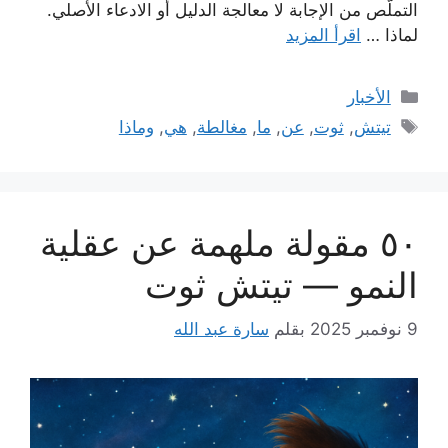
التملّص من الإجابة لا معالجة الدليل أو الادعاء الأصلي.
لماذا …
اقرأ المزيد
التصنيفات
الأخبار
الوسوم
تيتش
,
ثوت
,
عن
,
ما
,
مغالطة
,
هي
,
وماذا
٥٠ مقولة ملهمة عن عقلية
النمو — تيتش ثوت
9 نوفمبر 2025
بقلم
سارة عبد الله