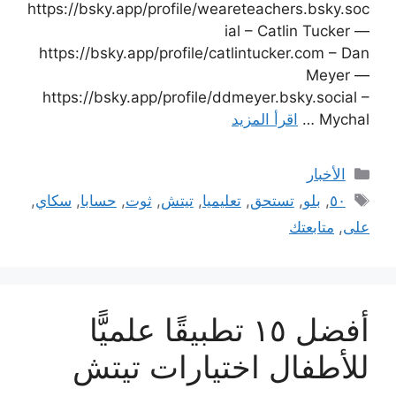
https://bsky.app/profile/weareteachers.bsky.soc
ial – Catlin Tucker —
https://bsky.app/profile/catlintucker.com – Dan
Meyer —
https://bsky.app/profile/ddmeyer.bsky.social –
Mychal …
اقرأ المزيد
التصنيفات
الأخبار
الوسوم
٥٠
,
بلو
,
تستحق
,
تعليميا
,
تيتش
,
ثوت
,
حسابا
,
سكاي
,
على
,
متابعتك
أفضل ١٥ تطبيقًا علميًّا
للأطفال اختيارات تيتش