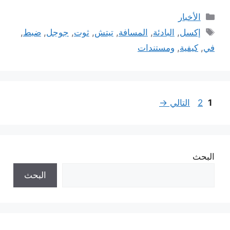
التصنيفات
الأخبار
الوسوم
إكسل
,
البادئة
,
المسافة
,
تيتش
,
ثوت
,
جوجل
,
ضبط
,
في
,
كيفية
,
ومستندات
Page
Page
1
2
التالي
→
البحث
البحث