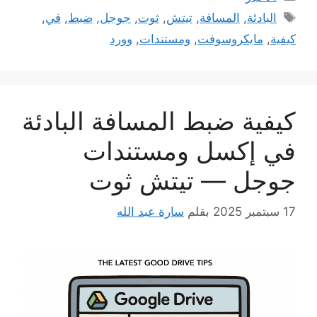
الوسوم
البادئة
,
المسافة
,
تيتش
,
ثوت
,
جوجل
,
ضبط
,
في
,
كيفية
,
مايكروسوفت
,
ومستندات
,
وورد
كيفية ضبط المسافة البادئة
في إكسل ومستندات
جوجل — تيتش ثوت
17 سبتمبر 2025
بقلم
سارة عبد الله