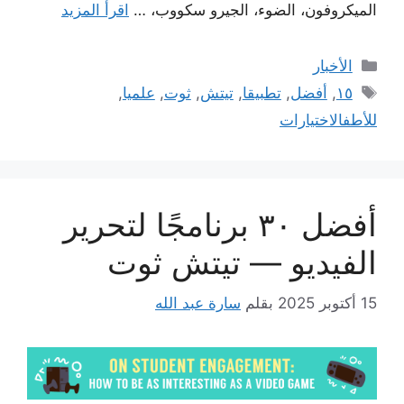
الميكروفون، الضوء، الجيرو سكووب، …
اقرأ المزيد
التصنيفات
الأخبار
الوسوم
١٥
,
أفضل
,
تطبيقا
,
تيتش
,
ثوت
,
علميا
,
للأطفالاختيارات
أفضل ٣٠ برنامجًا لتحرير
الفيديو — تيتش ثوت
15 أكتوبر 2025
بقلم
سارة عبد الله