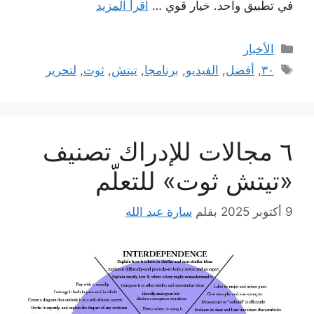
في تطبيق واحد. خيار قوي …
اقرأ المزيد
التصنيفات
الأخبار
الوسوم
٣٠
,
أفضل
,
الفيديو
,
برنامجا
,
تيتش
,
ثوت
,
لتحرير
٦ مجالات للإدراك تصنيف
«تيتش ثوت» للتعلّم
9 أكتوبر 2025
بقلم
سارة عبد الله