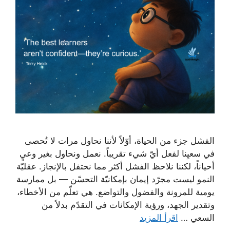
الفشل جزء من الحياة، أوّلاً لأننا نحاول مرات لا تُحصى
في سعيِنا لفعل أيّ شيء تقريباً. نعمل ونحاول بغير وعيٍ
أحياناً، لكننا نلاحظ الفشل أكثر مما نحتفل بالإنجاز. عقليّة
النمو ليست مجرّد إيمان بإمكانيّة التحسّن — بل ممارسة
يومية للمرونة والفضول والتواضع. هي تعلّم من الأخطاء،
وتقدير الجهد، ورؤية الإمكانات في التقدّم بدلاً من
السعي …
اقرأ المزيد