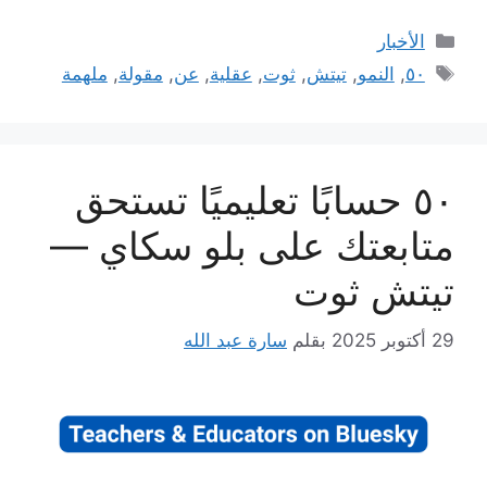
التصنيفات
الأخبار
الوسوم
٥٠
,
النمو
,
تيتش
,
ثوت
,
عقلية
,
عن
,
مقولة
,
ملهمة
٥٠ حسابًا تعليميًا تستحق
متابعتك على بلو سكاي —
تيتش ثوت
29 أكتوبر 2025
بقلم
سارة عبد الله