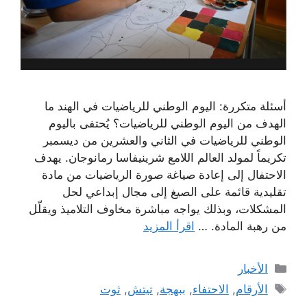
أسئلة متكررة: اليوم الوطني للرياضيات في الهند ما
الهدف من اليوم الوطني للرياضيات؟ يُحتفى باليوم
الوطني للرياضيات في الثاني والعشرين من ديسمبر
تكريماً لمولد العالم اللامع شرينيفاسا رمانوجان. يهدف
الاحتفال إلى إعادة صياغة صورة الرياضيات من مادة
تقليدية قائمة على الصيغ إلى مجال إبداعي لحل
المشكلات، وبذلك يواجه مباشرة مخاوف التلاميذ ويقلّل
من رهبة المادة. …
اقرأ المزيد
التصنيفات
الأخبار
الوسوم
الأرقام
,
الاحتفاء
,
ببهجة
,
تيتش
,
ثوت