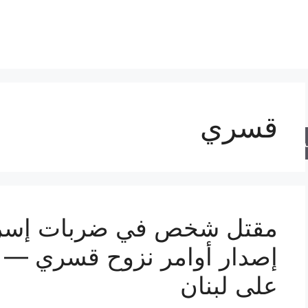
قسري
حث
مقتل شخص في ضربات إسرائي
إصدار أوامر نزوح قسري — أ
على لبنان