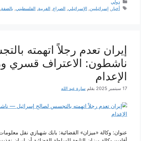
التصنيفات
دولي
الوسوم
أخبار
,
إسرائيليين
,
الإسرائيلي
,
الصراع
,
الغربية
,
الفلسطيني
,
بالضفة
,
إيران تعدم رجلاً اتهمته با
ناشطون: الاعتراف قسري وزا
الإعدام
17 سبتمبر 2025
بقلم
سارة عبد الله
عنوان: وكالة «ميزان» القضائية: بابك شهبازي نقل معلومات
أفادت وكالة ميزان التابعة للسلطة القضائية أن ايران نفذ