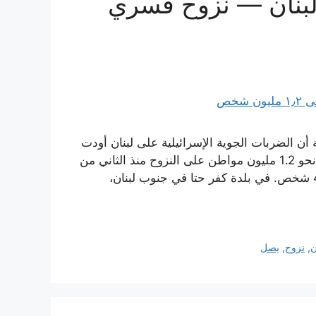
 لبنان — نزوح قسري
ادت السلطات اللبنانية أن الضربات الجوية الإسرائيلية على لبنان أودت
بحياة أكثر من 1,450 شخصاً، من بينهم 126 طفلاً، وأجبرت نحو 1.2 مليون مواطن على النزوح منذ الثاني من
مارس. وأسفرت الحملات الجوية عن إصابة أكثر من 4,400 شخص. في بلدة كفر حتا في جنوب لبنان،
ن
,
نزوح
,
يصل