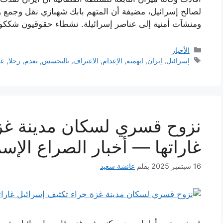
لصالح إسرائيل، مضيفة أن المتهم بابك شهبازي نقل وجمع و
ومنشآت أمنية إلى عناصر إسرائيلة. نشطاء حقوقيون شكك
التصنيفات
الأخبار
الوسوم
إسرائيل
,
إيران
,
اتهمته
,
الإعدام
,
الاعتراف
,
بالتجسس
,
تعدم
,
رجلا
,
عق
نزوح قسري لسكان مدينة غزة
غاراتها — أخبار الصراع الإس
16 سبتمبر 2025
بقلم
عائشة سعيد