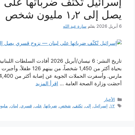
إسرائيل تُكثّف ضرباتها على
يصل إلى ١٫٢ مليون شخص
6 أبريل 2026
بقلم
سارة عبد الله
تاريخ النشر: 6 نيسان/أبريل 2026 أف
أحصَت وزارة الصحة العامة …
اقرأ المزيد
التصنيفات
الأخبار
الوسوم
١٢
,
إسرائيل
,
إلى
,
تكثف
,
شخص
,
ضرباتها
,
على
,
قسري
,
لبنان
,
مليو