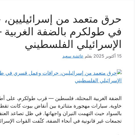
حرق متعمد من إسرائيليين،
في طولكرم بالضفة الغربية —
الإسرائيلي الفلسطيني
15 أكتوبر 2025
بقلم
عائشة سعيد
الضفة الغربية المحتلة، فلسطين — قرب طولكرم، على أ
خاوية. سيارات مهجورة متناثرة بين أنقاض بيوت كانت تقطن
بالسواد حيث التهمت النيران واجهاتها. في ظل تصاعد ال
تجمعات غير قانونية في أنحاء الضفة، كثّفت القوات الإسرائي