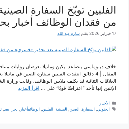
الفلبين توبّخ السفارة الصين
من فقدان الوظائف أخبار بحر
17 فبراير 2026
بقلم
سارة عبد الله
خلاف دبلوماسي يتصاعد: بكين ومانيلا تعرضان روايات متنا
المقال | 4 دقائق انتقدت الفلبين سفارة الصين في مان
العلاقات الثنائية قد يكلف ملايين الوظائف. وقالت وزارة ا
الإثنين إنها تأخذ “اعتراضًا قويًا” على …
اقرأ المزيد
التصنيفات
الأخبار
الوسوم
الجنوبي
,
السفارة
,
الصين
,
الصينية
,
الفلبين
,
الوظائفأخبار
,
بحر
,
بعد
,
ت