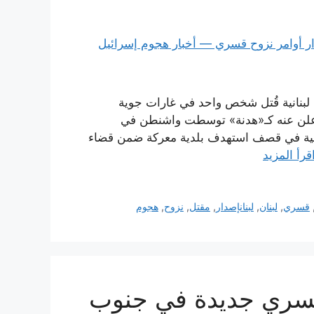
ر أوامر إخلاء فوري لـ20 بلدة وقرية لبنانية قُتل شخص واحد في غارات جوية
 أُعلن عنه كـ«هدنة» توسطت واشنطن في
 الضحية في قصف استهدف بلدية معركة ضمن قضاء
قرأ المزيد
قسري
,
لبنان
,
لبنانإصدار
,
مقتل
,
نزوح
,
هجوم
 قسري جديدة في جنوب