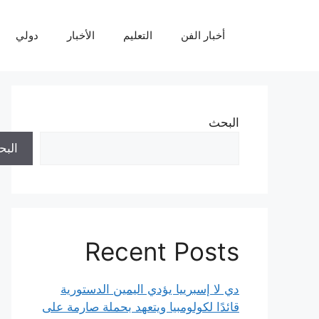
نتقل
لى
أخبار الفن
التعليم
الأخبار
دولي
لمحتوى
البحث
الب
Recent Posts
دي لا إسبرييا يؤدي اليمين الدستورية
قائدًا لكولومبيا ويتعهد بحملة صارمة على