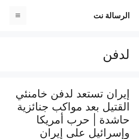
نتقل
لى
الرسالة نت
القائمة
لمحتوى
لدفن
إيران تستعد لدفن خامنئي
القتيل بعد مواكب جنائزية
حاشدة | حرب أمريكا
وإسرائيل على إيران