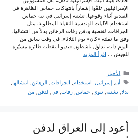
أفادت هيئة البث الإسرائيلية «كان» بأن المسؤولين
الإسرائيليين تلقّوا إشعاراً بانتهاكات حماس الظاهرة في
الفيديو أثناء وقوعها. تشتبه إسرائيل في نية حماس
استخدام الآليات الهندسية الثقيلة المطلوبة، مثل
الجرافات، لتغطية ودفن رفات الرهائن بدلاً من انتشالها،
وفق ما نقلته «كان» يوم الثلاثاء. في وقت سابق من
اليوم ذاته، تداوَل ناشطون فيديو التقطته طائرة مسيّرة
للجيش …
اقرأ المزيد
التصنيفات
الأخبار
الوسوم
أن
,
إسرائيل
,
استخدام
,
الجرافات
,
الرهائن
,
انتشالها
,
بدلا
,
تشتبه
,
تنوي
,
حماس
,
رفات
,
في
,
لدفن
,
من
أعود إلى العراق لدفن