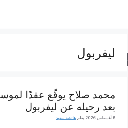
ليفربول
حث
محمد صلاح يوقّع عقدًا لمو
بعد رحيله عن ليفربول
6 أغسطس 2026
بقلم
عائشة سعيد