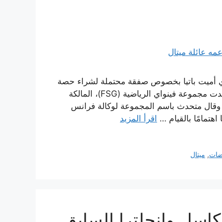
ندي أميت باتيا بخصوص صفقة محتملة لشراء حصة
أقلية في النادي المنافس في الدوري الإنجليزي الممتاز. وأكدت مجموعة فينواي الرياضية (FSG)، المالكة
ثاء. وقال متحدث باسم المجموعة لوكالة فرانس
اهتمامًا بالقيام …
اقرأ المزيد
ضات
,
ميتال
اسل وإنجلترا السابق