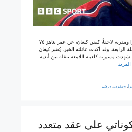
توفي اللاعب الدولي الإنجليزي السابق، وقائد منتخب إنجلترا ومدربه لاحقاً، كيفن كيغان، عن عمر يناهز ٧٥
الرابعة. وقد أكدت عائلته الخبر. يُعتبر كيغان
د شهدت مسيرته كلعبته اللامعة تنقله بين أندية
المزيد
را
,
ومدرب
,
يرحل
كوناتي على عقد متعدد