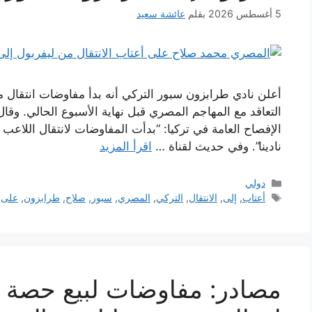
5 أغسطس 2026
بقلم
عائشة سعيد
أعلن نادي طرابزون سبور التركي أنه بدأ مفاوضات انتقال
التعاقد مع المهاجم المصري قبل نهاية الأسبوع الحالي. وقال
الإفصاح العامة في تركيا: “بدأت المفاوضات لانتقال اللاع
نادينا”. وفي حديث لقناة …
اقرأ المزيد
التصنيفات
دولي
الوسوم
أعتاب
,
إلى
,
الانتقال
,
التركي
,
المصري
,
سبور
,
صلاح
,
طرابزون
,
على
,
مصادر: مفاوضات لبيع حصة أ