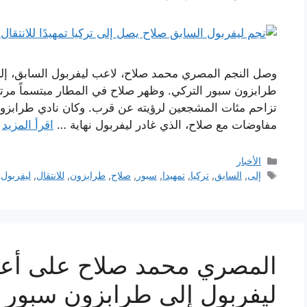
وصل النجم المصري محمد صلاح، لاعب ليفربول السابق، إلى إ
طرابزون سبور التركي. وظهر صلاح في المطار مبتسماً مرتدياً
تزاحم مئات المشجعين لرؤيته عن قرب. وكان نادي طرابزون
مفاوضات مع صلاح، الذي غادر ليفربول نهاية …
اقرأ المزيد
التصنيفات
الأخبار
الوسوم
إلى
,
السابق
,
تركيا
,
تمهيدا
,
سبور
,
صلاح
,
طرابزون
,
للانتقال
,
ليفربول
,
المصري محمد صلاح على أعتا
ليفربول إلى طرابزون سبور 