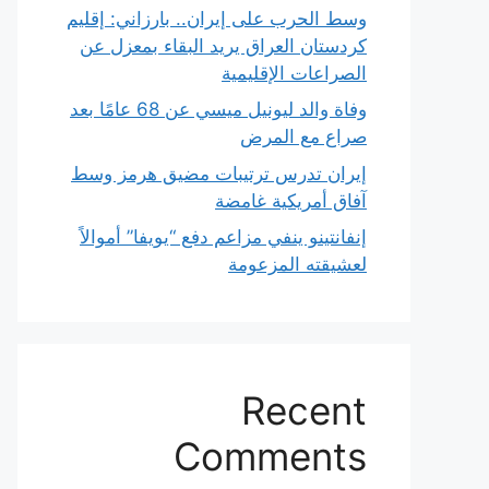
وسط الحرب على إيران.. بارزاني: إقليم
كردستان العراق يريد البقاء بمعزل عن
الصراعات الإقليمية
وفاة والد ليونيل ميسي عن 68 عامًا بعد
صراع مع المرض
إيران تدرس ترتيبات مضيق هرمز وسط
آفاق أمريكية غامضة
إنفانتينو ينفي مزاعم دفع “يويفا” أموالاً
لعشيقته المزعومة
Recent
Comments