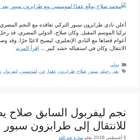
أعلن نادي طرابزون سبور التركي تعاقده مع النجم المصري
تركيا الموسم المقبل. وكان صلاح، الدولي المصري، قد رحل
أعوام قضاها مع النادي الإنجليزي، ليصبح لاعبًا حرًا. وقد و
الانتقال، وكان في استقباله حشد كبير …
اقرأ المزيد
التصنيفات
دولي
الوسوم
بعد
,
رحيله
,
سبور
,
صلاح
,
طرابزون
,
عقدا
,
عن
,
لموسمين
,
ليفربول
,
م
نجم ليفربول السابق صلاح يصل
للانتقال إلى طرابزون سبور
5 أغسطس 2026
بقلم
سارة عبد الله