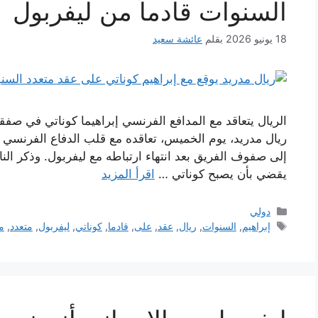
السنوات قادماً من ليفربول
18 يونيو 2026
بقلم
عائشة سعيد
ريال مدريد، يوم الخميس، تعاقده مع قلب الدفاع الفرنسي إب
إلى صفوف الفريق بعد انتهاء ارتباطه مع ليفربول. وذكر الن
يقضي بأن يصبح كوناتي …
اقرأ المزيد
التصنيفات
دولي
الوسوم
إبراهيم
,
السنوات
,
ريال
,
عقد
,
على
,
قادما
,
كوناتي
,
ليفربول
,
متعدد
,
م