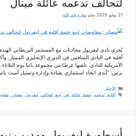
لتحالف تدعمه عائلة ميتال
21 يوليو 2026
بقلم
سارة عبد الله
يُجري نادي ليفربول محادثات مع المستثمر البريطاني اله
الأمريكية للنادي، تلقيها عرضًا من مجموعة باتيا يوم الثلا
برس: “أبدى اتحاد استثماري بقيادة وإدارة وتمثيل أميت باتيا 
التصنيفات
الأخبار
الوسوم
أقلية
,
تدعمه
,
حصة
,
عائلة
,
في
,
لبيع
,
لتحالف
,
ليفربول
,
مصادر
,
مفاو
أسطورة ليفربول ومدرب نيوك