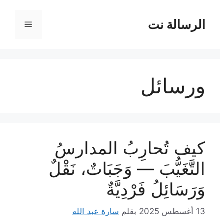
نتقل
لى
الرسالة نت
القائمة
لمحتوى
ورسائل
كيف تُحارِبُ المدارسُ
التَّغَيُّبَ — وَجَبَاتٌ، نَقْلٌ
وَرَسَائِلُ فَرْدِيَّةٌ
13 أغسطس 2025
بقلم
سارة عبد الله