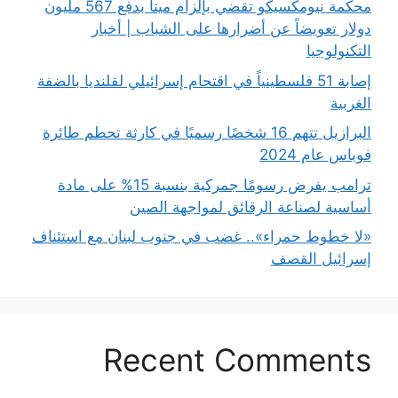
محكمة نيومكسيكو تقضي بإلزام ميتا بدفع 567 مليون
دولار تعويضاً عن أضرارها على الشباب | أخبار
التكنولوجيا
إصابة 51 فلسطينياً في اقتحام إسرائيلي لقلنديا بالضفة
الغربية
البرازيل تتهم 16 شخصًا رسميًا في كارثة تحطم طائرة
فوباس عام 2024
ترامب يفرض رسومًا جمركية بنسبة 15% على مادة
أساسية لصناعة الرقائق لمواجهة الصين
«لا خطوط حمراء».. غضب في جنوب لبنان مع استئناف
إسرائيل القصف
Recent Comments