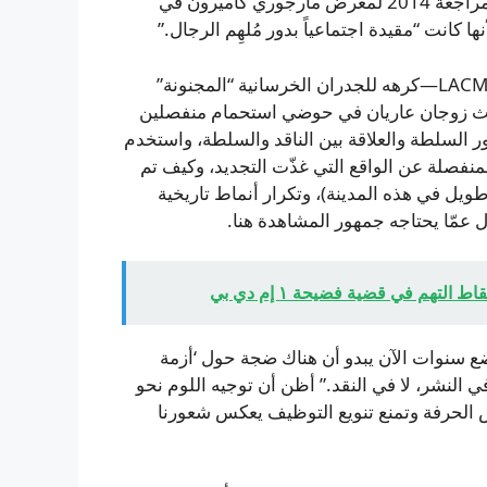
بديلة—مهاجمة بعض الممارسات، ومع ذلك أظل مستاءً من مراجعة 2014 لمعرض مارجوري كاميرون في
نال نايت جائزة بوليتزر 2020 لنقده المُكثف لإعادة تصميم LACMA—كرهه للجدران الخرسانية “المجنونة”
 حيث زوجان عاريان في حوضي استحمام منفصلين
ور السلطة والعلاقة بين الناقد والسلطة، واستخدم
نفصلة عن الواقع التي غذّت التجديد، وكيف تم
يل في هذه المدينة)، وتكرار أنماط تاريخية
ل عمّا يحتاجه جمهور المشاهدة هنا.
هم في قضية فضيحة ١ إم دي بي
ضع سنوات الآن يبدو أن هناك ضجة حول ‘أزمة
النشر، لا في النقد.” أظن أن توجيه اللوم نحو
مّش الحرفة وتمنع تنويع التوظيف يعكس شعورنا