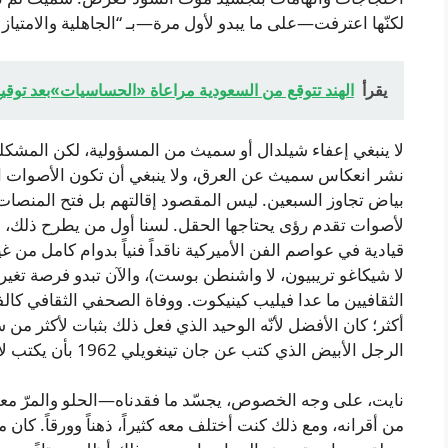
لكنّها اعترفت—على ما يبدو لأول مرة—بـ “الجاهلية والامتياز 
يقرأ
الهند تتوقع من السعودية مراعاة «الحساسيات»بعد توقيع
لا ينبغي إعفاء شيلدال أو سميث من المسؤولية، لكن المشكلة 
نشر انعكاس سميث عن العرق، ولا ينبغي أن تكون الأصوات ال
بياض تجاوز السبعين. ليس المقصود إقالتهم بل فتح المنصات 
لأصوات تقدم رؤى يحتاجها الحقل. لسنا أول من يطرح ذلك، ل
قيادية في عواصم الفن الأميركية ناقداً فنياً بدوام كامل من غ
لا شيكاغو تريبيون، لا واشنطن بوست)، والآن تبدو فرصة تغير
الثقافيين ما عدا فيليب كينيكوت. ووفاة الصحفي الثقافي ك
أكثر؛ كان الأفضل لأنّه الوحيد الذي فعل ذلك بثبات لأكثر م
الرجل الأبيض الذي كتب عن جان تينغويلي 1962 بأن يكتب لاحقاً عن دانا شوتش بعد جدل 2017؟)
نايت، على وجه الخصوص، يجسّد ما فقدناه—الحلو والمرّ معا
من أقرانه، ومع ذلك كنت أختلف معه كثيراً، ذهناً وورقاً. ك