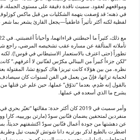
ومواقعهم لعقود. سميث ناقدة دقيقة على مستوى الجملة، قا
في ذهنه؛ قد وُصفت بتهمة الشكليات من قبل ماكس كوزلوف في
لفظية لكنه أكثر تأثيراً عاطفياً—يجعل القارئ يشعر بما شعر
تأملاته المتألقة عن مساره عقب تشخيصه المرضي، راجع شيلد
تطوراً (حتى اعترف بالاستعمار الاستيطاني في قوس!). لكن
“لكن جزءاً كبيراً من البينالي مكرّس لفنّانين لا أعرفهم.” ك
نظره. من بين هؤلاء كانت تيريزا هاك كيونغ تشا، المقتولة ب
بالقول إنه صُدِم، بعدما “تذوّق” عملها، حين علم عن قتلها م
يشرح ما الذي أسعده في عملها.
وأمر سميث في 2019 كان أكثر حدة: مقالتها “
منفردين لمتحفين يضمان فنّانين سودّ (مارتن بوريييه، كارا وو
عن دهشتها من جودة أعمال فنّانين سودّ اكتشفتهم حديثاً، بسب
احتجاجات واتهامات بتجسيد موت السود كعرض. سميث لم توا