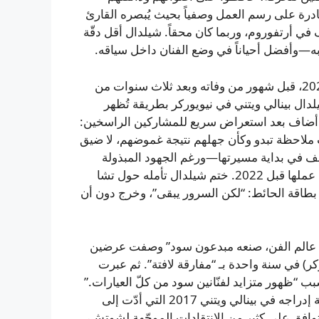
درة على رسم العمل وصفياً بحيث يُبصره القارئ
 أرتفوروم، وربما كان محقاً. شيلدال أقل دقّة
 به—وأفضل أحياناً في وضع الفنان داخل سياقه.
مع ذلك، كثيراً ما أحبطتني قراءاتهما، وأحياناً أغضبتني. في 2022، قبل شهور من وفاته وبعد ثلاث سنوات من
ال بينالي ويتني في نيويوركر بطريقة تُظهر
ه أضاف بعد استعراض سريع للمشاركين الراسخين:
انت ملاحظة تبدو وكأن جهلهم نتيجة غموضهم، لا ضيق
عنف في بداية مسيرتها—ورغم الجهود المبذولة
لحماية تراثها، فإنّ من يعمل في الفن لسنوات كان سيصادف عملها قبل 2022. ختم شيلدال تأمله حول تشا
ن بطاقة الحائط: “لكن السرور يبقى”، وخرج دون أن
تغيّر بحري في عالم الفن، صنعه مبدعون سود” وصفت عرضين
كر) في سنة واحدة بـ “مفارقة لافتة”. ثم عبرت
ب “ظهور متزايد لفنّانين سود من كلّ العيارات.”
اضطرت بالطبع لذكر بورتريه دانا شوتش لإيميت تيل وطريقة إدراجه في بينالي ويتني 2017 التي أدّت إلى
فق على كثير من الانتقادات الموجّهة لشوتش،