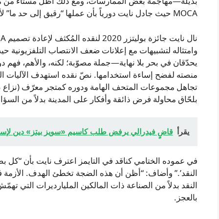
MOCA حيث جادل نايت دورياً بأن عملها “رقيق إلى حد ما” لأنها كانت “مقيدة اجتماعياً بدور مُلهِم الرجال.”
وامتثاله لتشبيهات مع إعلانات ضعف الانتصاب التلفزيونية
يحدّقان في بحر بلا نهاية—جملة مصوّبة؛ لكنه، والأهم، فهم د
منصته لفضح إساءة استخدامها. نصّ نقده استهدف الآليات الم
تجاهل مجموعات المتحف الهامة ودوره كمتجر معرّف (نزاع طو
بلحّاق محاولة فرض ذائقة وأفكار على المدينة بدلاً من السؤا
يقرأ
قاضٍ فيدرالي يرفض طلب كاسيم «سويز بيتز» دين لإسقاط الت
في عموده الختامي كناقد في التايمز اعترف نايت بأن “كل ب
النقد’.” وأضاف: “أظن أن هذه الضجة تخطئ الهدف. الأزمة في 
النقد بدلاً من الصناعة ذات المالكين المليارديرات التي ته
بالعجز.