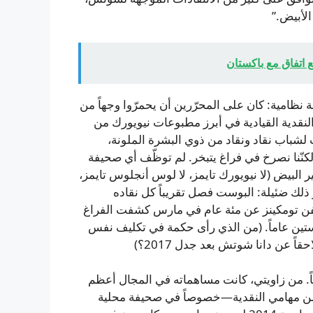
الأبيض.”
 اتفاق مع باكستان
نظامية: كان على المحرّرين أن يحمرّوا وجهاً من
نقدية القيادية في أبرز مطبوعات نيويورك من
لشباب نقاد ونقاد من ذوي البشرة الملونة،
كنّنا نصرخ في فراغ يتبخر. لم توظّف أي صحيفة
ير البيض (لا نيويورك تايمز، لا لوس أنجلوس تايمز،
 ذلك ضئيلة: البوست فصل تقريباً كل نقاده
الفن تومكينز عن مئة عام في مارس كشفت الفراغ
ن ستين عاماً. (من الذي رأى حكمة في تكليف نفس
ً. من زاويتي، كانت مساهماته في المجال أعظم
ان من مهامي النقدية—خصوصاً في صحيفة محلية