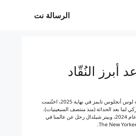
الرسالة نت
أبرز النُقّاد
عندما تقاعد كريستوفر نايت من منصبه كناقد فني في صحيفة لوس أنجلوس تايمز في نهاية 2025، اختُتمت
أميركي لما بعد الحداثة (منذ منتصف السبعينيات).
روبيرتا سميث أنهت دورها كمحررة-ناقدة في نيويورك تايمز عام 2024، وبيتر شيلدال رحل عن عالمنا في