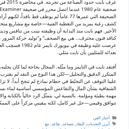
الصحيفة التي عمرها 77 عاماً لم يوظف قط ناقدا
الأخير. فهم نايت منذ البداية أن وظيفته نبتت من تنافس ود
كناقد فنون محترف… هي بيع الصحف” و”توليد حركة المرور على
عرضت عليه وظيفة في
بعدائه للمثليين بأن نايت مثلي.
أفتقد نايت في التايمز وما مثّله. المجال بحاجة لما كان يجلبه
المتكرر الدقيق والتحليل—لكن هذا النوع من النقد لم يقترب 
علينا التوقف عن التخبّط في حطام نماذج لم تنجح أبداً. لا ت
الشفافية بشأن المال والتقاعس المؤسسي أساسية لبناء نسخ
مهمة بطيئة ومؤلمة. بالنسبة لي، يتمثّل الرد حالياً بالكتاب
تتوافق وقيمي—حل غير كامل، لكنه يبقيني مركزاً على الممك
التصنيفات
أخبار الفن
الوسوم
أبرز
,
التحديات
,
النقاد
,
تتصاعد
,
تقاعد
,
مع