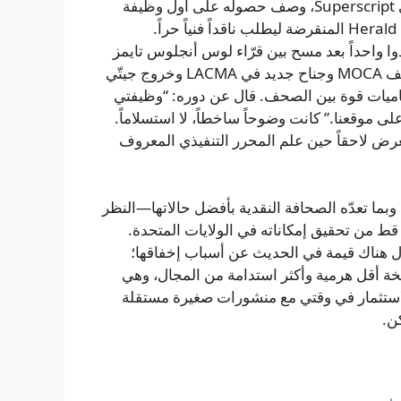
عرف نايت حدود الصناعة من تجربته. في محاضرة 2015 في Superscript، وصف حصوله على أول وظيفة
صحفية عام 1980 عندما اتصل محرر في صحيفة Herald Examiner المنقرضة ليطلب ناقداً فنياً حراً.
ً، لكنهم أرادوا واحداً بعد مسح بين قرّاء لوس أنجلوس تايمز
كشف رغبة بمزيد من التغطية الفنية—خاصة مع مشاريع متحف MOCA وجناح جديد في LACMA وخروج جيتّي
يناميات قوة بين الصحف. قال عن دوره: “وظيفتي
 موقعنا.” كانت وضوحاً ساخطاً، لا استسلاماً.
 نيويورك تايمز عام 1982 فسحِب العرض لاحقاً حين علم المحرر التنفيذي المعروف
، وبما تعدّه الصحافة النقدية بأفضل حالاتها—النظر
قط من تحقيق إمكاناته في الولايات المتحدة.
زال هناك قيمة في الحديث عن أسباب إخفاقها؛
ة أقل هرمية وأكثر استدامة من المجال، وهي
ة والاستثمار في وقتي مع منشورات صغيرة مستقلة
ن.