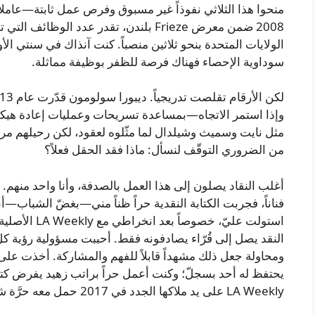
منحوا هذا الثلاثي نفوذاً غير مسبوق وفرص عمل ثابتة—عاملا
2008 ضمن معرض Frieze بلندن، تقدر عدد ال
الولايات المتحدة بنحو ثلاثين منصباً. كنت آنذاك في سنتي 
سوداوية الإحصاء فهناك فرصة للظفر بوظيفة مماثلة.
وإذا استمر الاتجاه—بمساعدة تسريحات وعمليات إعادة هيكل
مثل نايت وسميث وشيلدال لما مثّلوه لعقود، لكن رحيلهم مر غال
من الضروري التوقّف لنسأل: ماذا فقد الحقل فعلاً؟
أغلب النقاد يصلون إلى هذا العمل بالصدفة، وأنا واحد منه
فناناً، فجربت الكتابة النقدية حراً ظناً مني—بغضّ الشباب—أن
النقد يصل إلى قُرّاء يصادفونه فقط. أحببت مسؤولية رؤية ك
ومحاولة جعل ذلك مشهداً قابلاً للفهم والمشاركة. أخذت على
يحتفظ له أحد بسجلّ؛ وكنت أعمل حراً براتب زهيد يفرض كتا
LA Weekly على يد ملاكها الجدد في 2017 حمل معه حرَّة شخصية وسط تلك المأساة الثقافية.