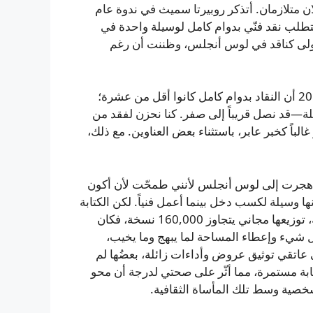
ن متلازمان. أتذكر روبيرتا سميث في ندوة عام
وظائف التي تتطلب نقد فنّي بدوام كامل لوسيلة واحدة في
الأولى كناقد في لوس أنجلس، وظننت أن رغم
لكن الأرقام تقلصت تدريجياً. ديبورا سولومون قدّرت عام 2013 أن النقاد بدوام كامل كانوا أقل من عشرة؛
ة—قد نصل قريباً إلى صفر. كنا نحزن لفقد من
باً كخبر عابر، باستثناء بعض العناوين. مع ذلك،
م. هجرت إلى لوس أنجلس لأنني طمحّت لأن أكون
ها وسيلة لكسب دخل بينما أعمل فنياً. لكن الكتابة
استولت عليّ، خصوصاً بعد انخراطي مع LA Weekly الأصلية، توزيعها مجاني يتجاوز 160,000 نسخة، فكان
ل شيء وإعطاء المساحة لما يبهج وما يخيب،
 عاتقي توثيق عروض وأداءات زائلة، بعضُها لم
بة مستمرة، مما أثّر على صحتي لدرجة أن محو