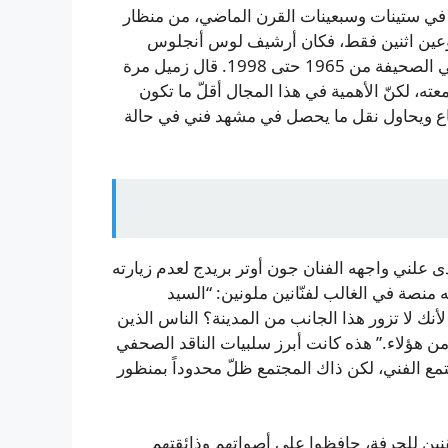
 ستينات وسبعينات القرن الماضي، من منظار
عين اثنين فقط، فكان أرشيف لوس أنجلوس
تايمز لا يقدر بثمن، وخصوصاً كتابات ويليام ويلسون، الناقد في الصحيفة من 1965 حتى 1998. قال زميل مرة
بسمعته، لكنّ الأهمية في هذا المجال أقلّ ما تكون
تطاع ويحاول نقل ما يحصل في مشهد فني في حالة
 علني واجهه الفنان جون أوتر بريدج لعدم زيارته
الذي منحه منصة في الغالب لفنّانين ملونين: “السيد
أنك لا تزور هذا الجانب من المدينة؟ الناس الذين
ن هؤلاء.” هذه كانت أبرز سلبيات الناقد الصحفي
مع الفني، لكن ذاك المجتمع ظلّ محدوداً بمنظور
تقنين للحرفة، حافظوا على أصواتهم وذائقتهم