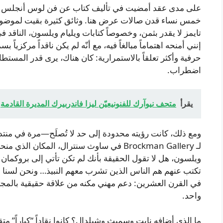
على مدى عقد أمضيت في تأليف كتاب عن فن لوس أنجلس في
خمس نساء قدن صالات عرض هنا. وثائق كثيرة بقيت لموضو
إنني أمنحه اهتماماً مبالغاً فيه، مع أنّه لم يكن ناقداً مركزياً 
حرفية وأكثر تعلقاً بالاستمرارية: كان هناك، يرى قدر المس
اضطراب.
يقرأ
متحف نيوآرك للفنونيعيّن ليزا فاندربيرك المديرة القادمة
ومع ذلك، كانت رؤيته محدودة إلى حد لا تُصلَح—مرة في منتدى
لـ Brockman Gallery في ساوث سنترال، المكان 
ويلسون، هل لا تقول الحقيقة بأنك لم تكن تأتي إلى بروكمان ل
تكتب عنهم هم الناس الذين تشرب معهم النبيذ… ونحن لسنا م
في القرن العشرين: دعم مهني مكنه من علاقة حقيقية بالمجت
واحد.
ما الذي أضافه نايت وسميث وشيلدال؟ كانوا نقاداً “كباراً” م