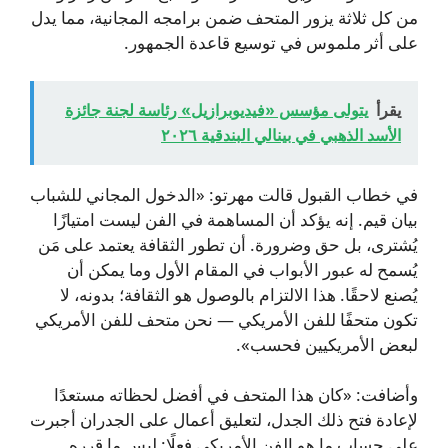
من كل ثلاثة يزور المتحف ضمن برامجه المجانية، مما يدل
على أثر ملموس في توسيع قاعدة الجمهور.
يقرأ
يتولى مؤسس «فيديوبرازيل» رئاسة لجنة جائزة
الأسد الذهبي في بينالي البندقية ٢٠٢٦
في خطاب القبول قالت مهرتو: «الدخول المجاني للشباب
بيان قيم. إنه يؤكد أن المساهمة في الفن ليست امتيازًا
يُشترى، بل حق وضرورة. أن تطور الثقافة يعتمد على مَن
يُسمح له عبور الأبواب في المقام الأول وما يمكن أن
يُصنع لاحقًا. هذا الالتزام بالوصول هو الثقافة؛ بدونه، لا
تكون متحفًا للفن الأمريكي — نحن متحف للفن الأمريكي
لبعض الأمريكيين فحسب».
وأضافت: «كان هذا المتحف في أفضل لحظاته مستعدًا
لإعادة فتح ذلك الجدل، لتعليق أعمال على الجدران أجبرت
على حساب ما هو الفن الأمريكي فعلًا: ليس ما قرره