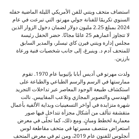
استضاف متحف ويتني للفن الأمريكي الليلة الماضية حفله
السنوي تكريمًا للفنانة جولي مهرتو، التي تبرعت في عام
2024 بمبلغ 2.25 مليون دولار لضمان دخول الزوار الذين
لا تتجاوز أعمارهم 25 عامًا مجانًا. حضر الحفل رئيسة
مجلس إدارة ويتني فيرن كاي تيسلر، والمدير السابق
للمتحف آدم د. وينبرغ، إلى جانب شخصيات فنية ورعاة
بارزين.
ولدت مهرتو في أديس أبابا بإثيوبيا عام 1970. تقوم
ممارستها في الرسم والرسم الطباعي والطباعة على
استكشاف طبيعة الوجود المعاصر عبر تداخلات التجريد
الهندسي والتصوير المجازي وتلاعب المقاييس. نالت
شهرة متزايدة في أواخر التسعينيات وبداية الألفية بأعمال
متقشفة تتألف من أشكال مجزأة تتداخل فيها صور
معمارية لخطط ومبانٍ. ومع ذلك، كما تجلّى في معرض
استعراض منتصف مسيرتها في متحف مقاطعة لوس
أنجلوس للفنون عام 2019، ومن ثم في معرض المتحف