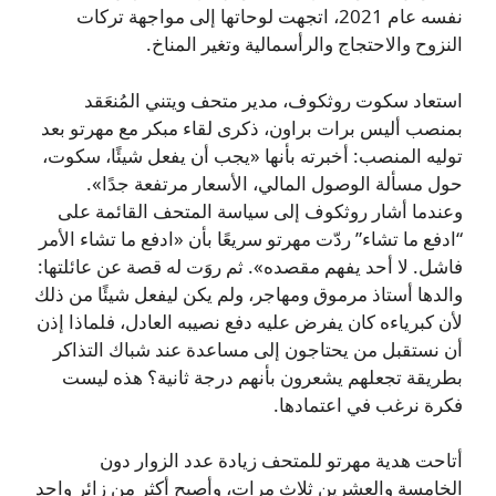
نفسه عام 2021، اتجهت لوحاتها إلى مواجهة تركات
النزوح والاحتجاج والرأسمالية وتغير المناخ.
استعاد سكوت روثكوف، مدير متحف ويتني المُنعَقد
بمنصب أليس برات براون، ذكرى لقاء مبكر مع مهرتو بعد
توليه المنصب: أخبرته بأنها «يجب أن يفعل شيئًا، سكوت،
حول مسألة الوصول المالي، الأسعار مرتفعة جدًا».
وعندما أشار روثكوف إلى سياسة المتحف القائمة على
“ادفع ما تشاء” ردّت مهرتو سريعًا بأن «ادفع ما تشاء اﻷمر
فاشل. لا أحد يفهم مقصده». ثم روَت له قصة عن عائلتها:
والدها أستاذ مرموق ومهاجر، ولم يكن ليفعل شيئًا من ذلك
لأن كبرياءه كان يفرض عليه دفع نصيبه العادل، فلماذا إذن
أن نستقبل من يحتاجون إلى مساعدة عند شباك التذاكر
بطريقة تجعلهم يشعرون بأنهم درجة ثانية؟ هذه ليست
فكرة نرغب في اعتمادها.
أتاحت هدية مهرتو للمتحف زيادة عدد الزوار دون
الخامسة والعشرين ثلاث مرات، وأصبح أكثر من زائر واحد