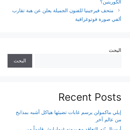
الكوريتين؟
متحف فيرجينيا للفنون الجميلة يعلن عن هبة تقارب
ألفي صورة فوتوغرافية
البحث
البحث
Recent Posts
إيلي ماكمولن يرسم غابات تضيئها هياكل أشبه بمذابح
من عالم آخر
أرسنال يُتم التعاقد مع برونو غيمارايش قادماً من