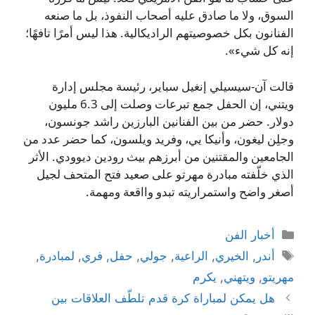
السوق، ولا ما صادق عليه أصحاب النفوذ، بل ما صنعه
الفنانون بكل خصوصيتهم الراديكالية. هذا ليس أمرًا تافهًا؛
إنه كل شيء».
قالت آن-سيسيلي إنغيل سباير، رئيسة مجلس إدارة
ويتني، إن الحفل جمع تبرعات وصلت إلى 6.3 مليون
دولار. حضر من بين الفنانين البارزين راشد جونسون،
وجلِن ليغون، وأنيكا يي، وفريد ويلسون، كما حضر عدد من
الجامعين والمقتنين من أبرزهم بيث رودين ديوودي. اﻷثر
الذي خلّفته مبادرة مهرتو على صعيد فتح المتحف لجيل
أصغر واضح واستمراريته تبدو وااقعة ومهمة.
التصنيفات
أخبار الفن
الوسوم
أندر
,
الخيري
,
الراعية
,
جولي
,
حفل
,
فري
,
لمبادرة
,
مهريتو
,
ويتهني
,
يكرم
هل يمكن لمباراة كرة قدم تلطّف العلاقات بين