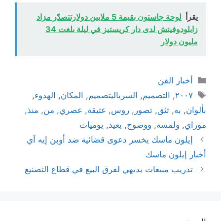
يقرأ
لوحة جاستون بقيمة 5 ملايين دولارتتصدّر مزاد
زابلودوفيتش لدى دار كريستيز في ليلة بلغت 34
مليون دولار
التصنيفات
أخبار الفن
الوسوم
٢٠٠٧
,
التصميم
,
السرياليتصميم
,
المكان
,
الهدوء
,
بألوان
,
به
,
تثق
,
تصور
,
روس
,
عتيقة
,
عصري
,
من
,
منذ
,
موراي
,
ولمسة
,
ووضوح
,
يعيد
,
يوميات
إيلون ماسك يخسر دعوى قضائية ضد أوبن إيه آي
أخبار إيلون ماسك
تدريب مبيعات بديهي لفرق البيع في قطاع التصنيع