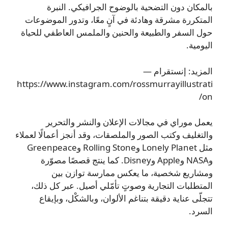
بالمكان دون التضحية بالوضوح الجرافيكي. النبرة
المتكررة مشرقة وهادئة في آنٍ معًا، وتدور الموضوعات
حول السفر والطبيعة والحنين والملمس العاطفي للحياة
اليومية.
المزيد: إنستقرام —
https://www.instagram.com/rossmurrayillustrati
on/
يعمل موراي في مجالات الإعلان والنشر والتحرير
والتغليف وكتب الصور والملصقات، وقد أنجز أعمالًا لعملاء
مثل Lonely Planet وRolling Stone وGreenpeace
وNASA وApple وDisney. كما ينتج قصصًا مصوّرة
ومشاريع شخصية، ما يعكس ممارسة توازن بين
المتطلبات التجارية وصوتٍ تأمّلي أصيل. عبر كل ذلك،
تتجلّى عناية دقيقة بتناغم الألوان، وبالشكْل، وبإيقاع
السرد.