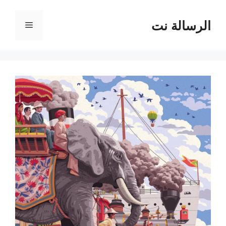
نتقل
لى
الرسالة نت
القائمة
لمحتوى