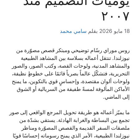
يوميات التصميم منذ
٢٠٠٧
18 مايو 2026
بقلم
سامي محمد
روس موراي رسّام توضيحي ومبتكر قصص مصوّرة من
نيوزلندا. تنتقل أعماله بسلاسة بين المشاهد الطبيعية
والمشاهد المدنية، ولوحات القصة، وكتب الصور، والصور
التحريرية، فتشكّل عالماً بصرياً قائمًا على خطوطٍ نظيفة،
ولوحات ألوان مقتصدة، وإحساسٍ قوي بالتكوين، ما يمنح
الأماكن المألوفة لمسةً طفيفة من السريالية أو الشوق
إلى الماضي.
ما يميّز أعماله هو طريقة تحويل المرجع الواقعي إلى صور
تجمع بين البساطة والغرابة الهادئة. يستقي بشدّة من
ملصقات السفر القديمة والقصص المصوّرة ومناظر
نيوزلندا الطبيعية، الأمر الذي يمنح رسوماته إحساسًا قويًا