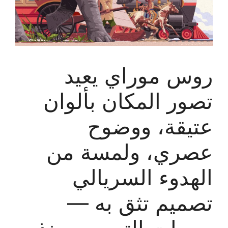
روس موراي يعيد
تصور المكان بألوان
عتيقة، ووضوح
عصري، ولمسة من
الهدوء السريالي
تصميم تثق به —