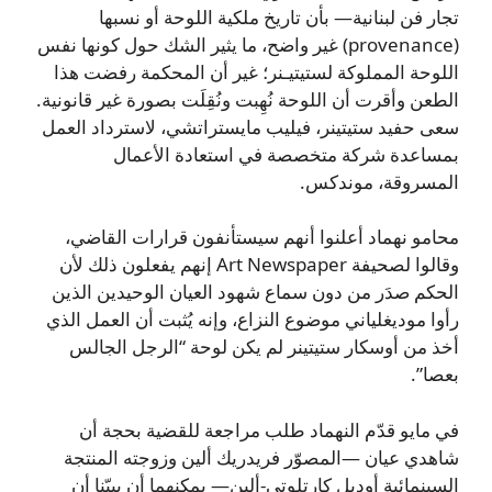
تجار فن لبنانية— بأن تاريخ ملكية اللوحة أو نسبها
(provenance) غير واضح، ما يثير الشك حول كونها نفس
اللوحة المملوكة لستيتيـنر؛ غير أن المحكمة رفضت هذا
الطعن وأقرت أن اللوحة نُهِبت ونُقِلَت بصورة غير قانونية.
سعى حفيد ستيتينر، فيليب مايستراتشي، لاسترداد العمل
بمساعدة شركة متخصصة في استعادة الأعمال
المسروقة، موندكس.
محامو نهماد أعلنوا أنهم سيستأنفون قرارات القاضي،
وقالوا لصحيفة Art Newspaper إنهم يفعلون ذلك لأن
الحكم صدَر من دون سماع شهود العيان الوحيدين الذين
رأوا موديغلياني موضوع النزاع، وإنه يُثبت أن العمل الذي
أخذ من أوسكار ستيتينر لم يكن لوحة “الرجل الجالس
بعصا”.
في مايو قدّم النهماد طلب مراجعة للقضية بحجة أن
شاهدي عيان —المصوّر فريدريك ألين وزوجته المنتجة
السينمائية أوديل كارتلوتي-ألين— يمكنهما أن يبيّنا أن