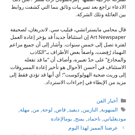
الادعاء تراجع بعد تسريبات وثائق بنما التي كشفت روابط
بين العائلة وتلك الشركة.
قال محامي مايستراتشي، فيليب سي. لاندريغان، لصحيفة
Art Newspaper إن استئنافاً جديداً قد يؤخر إعادة العمل
لفترة تصل إلى خمس سنوات. وأشار إلى أن جميع مزاعم
النهماد رُفِضت، واصفاً بعض الأطراف بـ”الكاذب
والمخادع” على حدّ تعبيره، وأضاف أن “ما قد تفعله
الاستئناف في أحسن الأحوال هو تأخير إعادة المسروقات
إلى وريث ضحية الهولوكوست”؛ أي أنها قد تؤدي فقط إلى
مزيد من الإبطاء في إجراءات الاسترداد.
التصنيفات
أخبار الفن
الوسوم
المنهوبة
,
النازيين
,
ديفيد
,
قاض
,
لوحة
,
من
,
مهلة
,
موديغلياني
,
ناحماد
,
يمنح
,
يومالإعادة
عرضنا المميز لهذا اليوم