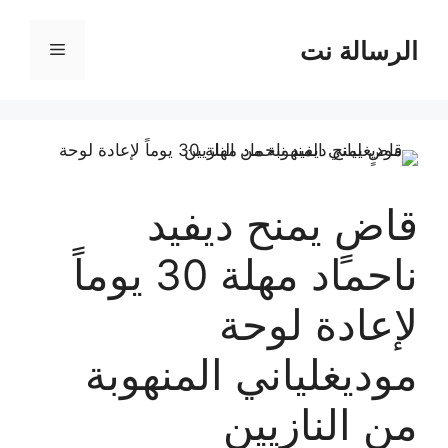
نتقل
لى
الرسالة نت
القائمة
لمحتوى
قاضٍ يمنح ديفيد
ناحماد مهلة 30 يوماً
لإعادة لوحة
موديغلياني المنهوبة
من النازيين