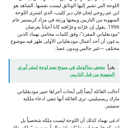
اللوحة التي تشير إليها الوثائق ليست نفسها. الشاهد هو
ابن عم روحي لِجان فان دير كليب، الذي اشترى اللوحة
المنهوبة من النازيين وبيعتها ورثته في مزاد كريستيز عام
1996. يقول إن عرّابه وعرّافته كانا أحياناً يعرضان
“موديغلياني المفرد”، وفق كلمات محامي نهماد الذين
يدعون أن أحد أعمال موديغلياني الأولى ظهر فيه موضوع
مختلف —غير جالس وبدون عصا.
يقرأ
متحف بيناكوتيك في ميونخ يعيد لوحة لِيسَر أوري
المنهوبة من قبل النازيين
أحالت العائلة أيضاً إلى أبحاث أجراها خبير موديغلياني
مارك ريستيليني، ترى العائلة أنها تنفي ادعاء ملكية
ستيتينر.
ادعى نهماد كذلك أن اللوحة ليست ملكه شخصياً بل
لشركة خارجية اسمها “إنترناشونال آرت سنتر”. لكن ذلك