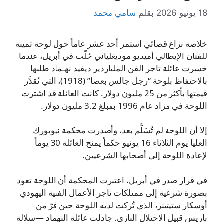
18 يونيو 2026
بقلم
سامي محمد
خلاصة نزاع قضائي استمر أحد عشر عاماً حول لوحة ثمينة
للفنان الإيطالي أميديو موديغلياني حُلّت في أبريل، عندما
خسرت عائلة تاجر الفن الملياردير ديفيد نهـماد طلبها
بالاحتفاظ بلوحة “رجل جالس بعصا” (1918)، التي تُقدَّر
قيمتها بأكثر من 25 مليون دولار. كانت العائلة قد اشترت
اللوحة في مزاد عام 1996 بمبلغ 3.2 مليون دولار.
إلا أن اللوحة لم تُسَلَّم بعد، وأصدرت محكمة نيويورك
العليا يوم الثلاثاء 16 يونيو حكماً يمنح العائلة 30 يوماً
لإعادة اللوحة إلى أصحابها الشرعيين.
في قرار صدر في أبريل، اعتبرت المحكمة أن اللوحة تعود
بصورة شرعية إلى ممتلكات تاجر الأعمال الفنية اليهودي
أوسكار ستيتينر، الذي تُركت لديه اللوحة حين فرّ من
باريس قبيل الاحتلال النازي. جادلت عائلة النهماد —سلالة