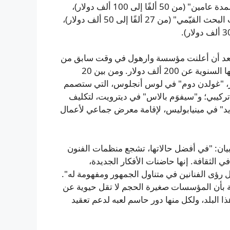
وتنقسم منح دورة ربيع 2026 إلى أربعة أنواع: "دعم البرامج لمدة عامين" (من 50 ألفًا إلى 100 ألف دولار)،
و"دعم المعارض" (من 50 ألفًا إلى 100 ألف دولار)، و"زمالات البحث القيّمي" (من 27 ألفًا إلى 50 ألف دولار)،
، بعد أن أعلنت مؤسسة وارهول في وقت سابق من
هذا العام عن إنشاء برنامج جديد للمنظمات التي تقل ميزانيتها السنوية عن 200 ألف دولار. ومن بين 20
لمنح المشروعية، بإجمالي 530 ألف دولار، "غولدن دوم" في لوس أنجلوس، التي ستصمم
تركیبي؛ و"سيفوَم بالاس" في ديترويت، لتكليف
" في مينيابوليس، لإقامة معرض جماعي لأعمال
يان: "في أفضل حالاتها، تشجع منظمات الفنون
في الثقافة. إنها حاضنات الأفكار الجديدة،
رؤى الفنانين في متناول الجمهور ومفهومة له".
 بأن المؤسسات صغيرة الحجم لا تقل حيوية عن
ذا البلد، ولكل منها دور حاسم لعبه لدعم تعقيد