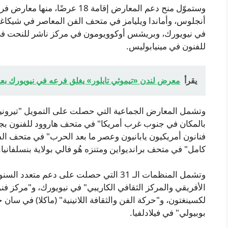
وستموّل منح دعم المعارض إقامة 8
أنجلوس، وأماندا ويليامز في متحف الفن المعاصر في شيكاغو،
في نيويورك، وبريشس أوكوويومون في مركز ناشر للنحت في 
للفنون في مينيابوليس.
يقرأ
معرض لندن «تيموثي تايلور» يغلق فرعه في نيويورك بعد
وتشمل المعارض الجماعية التي حصلت على التمويل "تيرونيو
بالمكان في جنوب غرب أمريكا" في متحف هاروود للفنون بجا
فنانون أمريكيون يابانيون وعصر ما بعد الحرب" في متحف ا
كامل" في متحف برانديواين ومتنزه هُو فالي بولاية بنسلفانيا.
وتشمل المنظمات الـ 31 التي حصلت على دعم م
لكسينغتون، و"حركة الفن والثقافة اللاتينية" (ماكلا) في سا
بوبيولي" في فيلادلفيا.