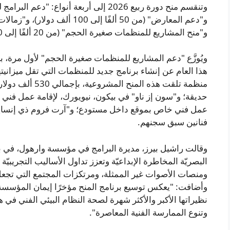
و"منح المشاريع للمنظمات صغيرة الحجم" (من 20 ألفًا إلى 30 ألف دولار).
ويُوزَّع "دعم المشاريع للمنظمات صغيرة الحجم" لأول مرة
منظمة تلقت هذه ا
حديقة؛ و"سون إز ناو" في بيكون، نيويورك، لإقامة عمل فني 
عمل فني خاص بموقع داخل مستودع؛ و"آرت فروم ذي إنسايد
فنانين سبق سجنهم.
وقالت راشيل بيرز، مديرة البرامج في مؤسسة وارهول، في ب
البصريّة المخاطرة الإبداعيّة وتعزز تداول الأساليب التجريبيّة 
ومنصات الأصوات غير الممثلة، ومرتكزات المجتمع التي تجعل 
وأضافت: "يعكس توسيع برنامج المنح مؤخرًا إيمان المؤسسة
نظيراتها الأكبر والأكثر شهرة لصحة النظام البيئي الفني في ه
وتنوع الممارسة الفنية المعاصرة".