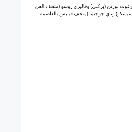
ارغوت نورتن (بركلي) وفاليري روسو (متحف الفن
نغ في سان فرانسيسكو) وتاي جوجیما (متحف فيلبس بالعاصمة