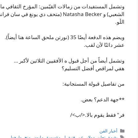
وتشمل المستفيدات من زمالات القيّمين: المؤرخ الثقافي م
الشعبي) و Natasha Becker (متحف دي يو
الڵو.
ويضم هذه الدفعة أيضًا 35 (نورتن ملحق الساعة هنا أيضاً).
عشر دائنًا لأن لقب.
وتشمل أيضاً من أجل قبول ه الأفقيين الثلاثين لأكبر …
هفي لمراقص أفضل التسليم؟
من تفاصيل قبولة المستجانية:
**جهة الدعم؟ بعض.
فر" فقط يقوم بالا.</ب>/
التصنيفات
أخبار الفن
الوسوم
بقيمة
,
تعلن
,
دولار
,
عن
,
فنية
,
لـ
,
مؤسسة
,
مليون
,
منح
,
وارهول