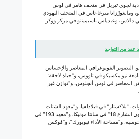
1 عرضًا، منها معارض فردية لجوي تيريل في متحف هامر في لوس
 ومالغورْزاتا ميرغا-تاس في المتحف اليهودي
دالاس، وعبدياس ناسيمينتو في مركز ووكر
 عقد من التواجد
: التصوير الفوتوغرافي المعاصر والإحساس
معة نيو مكسيكو في تاووس، و"حياة لاحقة:
لفن المعاصر في لوس أنجلوس، و"توازن غير
تعدد السنوات، "بلاكستار" في فيلادلفيا، و"معهد الشتات
الأفريقي والمركز الثقافي الكاريبي" في نيويورك، و"مركز فنون الشارع 18" في سانتا مونيكا، و"معهد 193" في
ن خوسيه، و"مساحة الأداء نيويورك"، و"فوكس