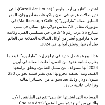
اشترت “غازيلي آرت هاوس” (Gazelli Art House)، التي
تدير صالات عرض في لندن وباكو عاصمة أذربيجان، المقر
السابق لصالة “مارلبورو” (Marlborough Gallery) في
نيويورك مقابل 7.5 ملايين دولار. يقع المكان في مبنى
بشارع 25 غرب رقم 545، في حي تشيلسي الفني. وكانت
صالة مارلبورو تُعتبر من أوائل الصالات العملاقة في العالم
قبل أن تنهار وتغلق أبوابها في 2024.
هذا البيع هو فصل جديد في تراجع إرث “مارلبورو”. فبعد ما
يقارب ثمانية عقود من العمل، أعلنت الصالة في أبريل
2024 أنها ستتوقف عن تمثيل الفنانين، وتغلق برامجها
الفنية، وتبدأ تصفية مخزونها الذي تقدر قيمته بحوالي 250
مليون دولار، وذلك بعد سنوات من الخسائر المالية
ونزاعات عائلية حادة.
المساحة التي اشترتها “غازيلي” تقع في الطابقين الأول
والثاني من “برج تشيلسي للفنون” (Chelsea Arts