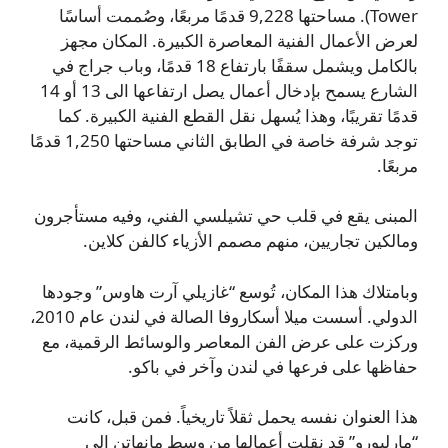
Tower). مساحتها 9,228 قدمًا مربعًا، وصُممت أساسًا
لعرض الأعمال الفنية المعاصرة الكبيرة. المكان مجهز
بالكامل ويشمل سقفًا بارتفاع 18 قدمًا، وباب جراج في
الشارع يسمح بإدخال أعمال يصل ارتفاعها الى 13 أو 14
قدمًا تقريبًا، وهذا يُسهل نقل القطع الفنية الكبيرة. كما
توجد شرفة خاصة في الطابق الثاني مساحتها 1,250 قدمًا
مربعًا.
المبنى يقع في قلب حي تشيلسي الفني، وفيه مستأجرون
ومالكين تجاريين، منهم مصمم الأزياء كالفن كلاين.
وبامتلاك هذا المكان، تُوسع “غازيلي آرت هاوس” وجودها
الدولي. أسست ميلا أسكاروفا الصالة في لندن عام 2010،
وركزت على عرض الفن المعاصر والوسائط الرقمية، مع
حفاظها على فرعها في لندن وآخر في باكو.
هذا العنوان نفسه يحمل ثقلاً تاريخياً. فمن قبل، كانت
“مارلبورو” قد نقلت أعمالها من وسط مانهاتن إلى