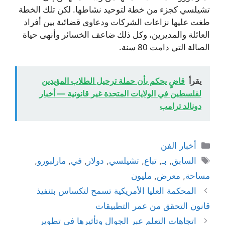
تشيلسي كجزء من خطة لتوحيد نشاطها. لكن تلك الخطة
طغت عليها نزاعات الشركات ودعاوى قضائية بين أفراد
العائلة والمديرين، وكل ذلك ضاعف الخسائر وأنهى حياة
الصالة التي دامت 80 سنة.
يقرأ
قاضٍ يحكم بأن حملة ترحيل الطلاب المؤيدين
لفلسطين في الولايات المتحدة غير قانونية — أخبار
دونالد ترامب
التصنيفات
أخبار الفن
الوسوم
السابق
,
بـ
,
تباع
,
تشيلسي
,
دولار
,
في
,
مارلبورو
,
مساحة
,
معرض
,
مليون
المحكمة العليا الأمريكية تسمح لتكساس بتنفيذ
قانون التحقق من عمر التطبيقات
اتجاهات التعلم عبر الجوال وتأثيرها في تطوير