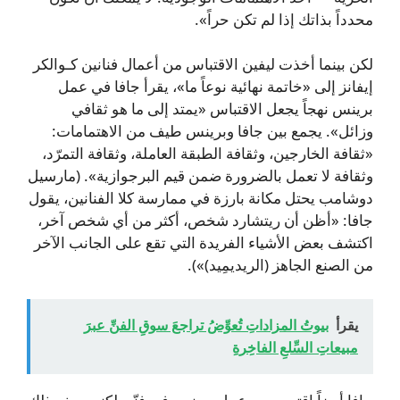
محدداً بذاتك إذا لم تكن حراً».
لكن بينما أخذت ليفين الاقتباس من أعمال فنانين كـوالكر
إيفانز إلى «خاتمة نهائية نوعاً ما»، يقرأ جافا في عمل
برينس نهجاً يجعل الاقتباس «يمتد إلى ما هو ثقافي
وزائل». يجمع بين جافا وبرينس طيف من الاهتمامات:
«ثقافة الخارجين، وثقافة الطبقة العاملة، وثقافة التمرّد،
وثقافة لا تعمل بالضرورة ضمن قيم البرجوازية». (مارسيل
دوشامب يحتل مكانة بارزة في ممارسة كلا الفنانين، يقول
جافا: «أظن أن ريتشارد شخص، أكثر من أي شخص آخر،
اكتشف بعض الأشياء الفريدة التي تقع على الجانب الآخر
من الصنع الجاهز (الريديمِيد)»).
يقرأ
بيوتُ المزاداتِ تُعوِّضُ تراجعَ سوقِ الفنِّ عبرَ
مبيعاتِ السِّلعِ الفاخِرةِ