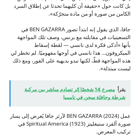
بل كانت حول «حقيقة أن كليهما تحدثا عن إطلاق السرد
الكامن من صورة أو من مادة متحرّكة».
جافا، الذي يقول إنه ابتدأ تصور BEN GAZARRA في
التسعينيات في مقابلته مع برنس، وصف تلك المواجهة
بأنها «أذكى فكرة لدى نانسي — لقطة إسقاط
الميكروفون… هذا نانسي في أوجها مفهوميًا. لم تخطر لي
هذه المواجهة قطّ، لكنها تبدو بديهية على الفور، ومع ذلك
ليست مبتذلة».
يقرأ
مصرع 14 شخصًا إثر تصادم مباشر بين مركبة
شرطة وحافلة سجن في ناميبيا
عمل BEN GAZARRA (2024) لآرثر جافا يُعرض إلى يسار
صورة ألفرد ستيغليتز Spiritual America (1923) في
تركيب المعرض.