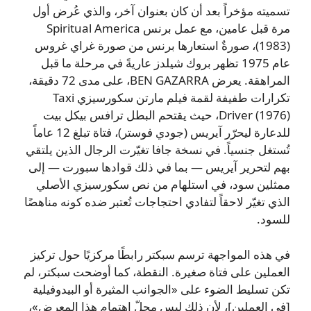
تسميته مؤخراً بعد أن كان بعنوان آخر، والذي عُرض أول
مرة قبل عامين، مع عمل برنس Spiritual America
(1983)، صورةٌ استعارها برنس من صورة غراي غروس
عام 1975 تظهر بروك شيلدز عاريةً في مرحلة ما قبل
المراهقة. يعرض BEN GAZARRA، على مدى 72 دقيقة،
تكرارات طفيفة لقمة فيلم مارتن سكورسيزي Taxi
Driver (1976)، حيث يقتحم البطل ترافس بيكل بيت
للدعارة ليحرّر آيريس (جودي فوستر)، فتاة تبلغ 12 عاماً
تُستغل جنسياً. في نسخة جافا تغيّرت الرجال الذين يلتقي
بهم لتحرير آيريس — بما في ذلك قوادها سبورت — إلى
ممثلين سود، في استلهام من نص سكورسيزي الأصلي
الذي تغيّر لاحقاً لتفادي احتجاجات تُعتبر ضده كونه مناهضًا
للسود.
في هذه المواجهة ترسم سبكتر رابطًا مركزيًا حول تركيز
العملين على فتاة صغيرة. النقطة، كما أوضحت سبكتر، لم
تكن تسليط الضوء على «الجوانب المثيرة أو البيدوفيلية
[في العملين]، لأن ذلك ليس محلّ اهتمام هذا المعرض»،