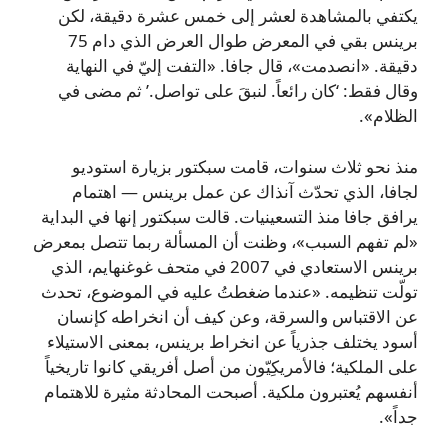
يكتفي بالمشاهدة لعشر إلى خمس عشرة دقيقة، لكن
برينس بقي في المعرض طوال العرض الذي دام 75
دقيقة. «انصدمت»، قال جافا. «التفت إليّ في النهاية
وقال فقط: ‘كان رائعاً. لنبقَ على تواصل.’ ثم مضى في
الظلام».
منذ نحو ثلاث سنوات، قامت سبكتور بزيارة استوديو
لجافا، الذي تحدّث آنذاك عن عمل برينس — اهتمام
يرافق جافا منذ التسعينيات. قالت سبكتور إنها في البداية
«لم تفهم السبب»، وظنت أن المسألة ربما تتصل بمعرض
برينس الاستعادي في 2007 في متحف غوغنهايم، الذي
تولّت تنظيمه. «عندما ضغطتُ عليه في الموضوع، تحدث
عن الاقتباس والسرقة، وعن كيف أن انخراطه كإنسان
أسود يختلف جذرياً عن انخراط برينس، بمعنى الاستيلاء
على الملكية؛ فالأمريكِيّون من أصل أفريقي كانوا تاريخياً
أنفسهم يُعتبرون ملكية. أصبحت المحادثة مثيرة للاهتمام
جداً».