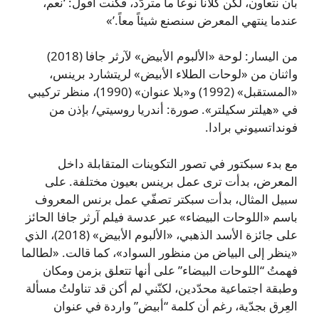
بأن نتعاون، لكن كلانا نوعاً ما متردّد، فكنت أقول: ‘نعم،
عندما ينتهي المعرض سنصنع شيئاً معاً.’»
من اليسار: لوحة «الألبوم الأبيض» لآرثر جافا (2018)
واثنان من «لوحات الطلاء الأبيض» لريتشارد برينس،
«المستقبل» (1992) و«بلا عنوان» (1990)، منظر تركيبي
في «هيلتر سكيلتر». صورة: أندريا روسيتي/ بإذن من
فونداتسيوني برادا.
مع بدء سبكتور في تصور التكوينات المتقابلة داخل
المعرض، بدأت ترى عمل برينس بعيون مختلفة. على
سبيل المثال، بدأت سبكتر تصفّي عمل برنس المعروف
باسم «اللوحات البيضاء» عبر عدسة فيلم آرثر جافا الحائز
على جائزة الأسد الذهبي، «الألبوم الأبيض» (2018)، الذي
«ينظر إلى البياض من منظور السواد»، كما قالت. «لطالما
فهمتُ “اللوحات البيضاء” على أنها تتعلق بزمن ومكان
وطبقة اجتماعية محدّدين، لكنّني لم أكن قد تناولتُ مسألة
العِرق بجدّية، رغم أن كلمة “أبيض” واردة في عنوان