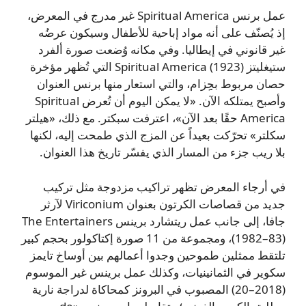
عمل برنس Spiritual America غير مدرج في المعرض،
إذ يُصنّف على أنه مواد إباحية للأطفال وسيكون عرضُه
غير قانوني في إيطاليا. وفي مكانه وُضعت صورة ألفرد
ستيغليتز Spiritual America (1923) التي تُظهر مؤخرة
حصان مربوط بحِِِزام، والتي استعار منها برنس العنوان
وأصبح يمتلكه الآن. «لا يمكن اليوم أن تُعرض Spiritual
America حقًا بعد الآن»، اعترفت سبكتر. مع ذلك، «هيلتر
سكلتر» تحرّكت بعيداً عن المزج الذي طمحت إليه، لكنها
بلا ريب جزء من المسار الذي يفسّر تاريخ هذا العنوان.
في أرجاء المعرض تظهر تراكيب مزدوجة مثل تركيب
جديد من قصاصات الكرتون بعنوان Viriconium لآرثر
جافا، إلى جانب عمل ريتشارد برينس The Entertainers
(1982–83)، ومجموعة من 11 صورة إكتاكولور بحجم كبير
تلتقط ممثلين طموحين وجدوا أعمالهم بين أوساخ تايمز
سكوير في الثمانينيات، وكذلك عمل برينس غير الموسوم
(2018–20) المصبوب في البرونز كمحاكاة لدراجة نارية