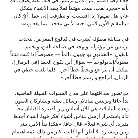
جافا أيضاً اقتبس من عمل برينس في فنّه، لكنه يصف ذلك
بأنه «مجرد لعب. لست مهتماً فعلاً بنقد الأشياء بشكل
عام، هل تفهم؟ إذا اقتبست أو تطرقت إلى عمل أيّ كان،
فبالمقام الأول لأنني أحبه، لأنني معجب بما يفعلونه».
في مقابلة مطوّلة نُشرت في كتالوج المعرض، يتحدث
برينس عن مؤثراته ونهجه في صناعة الفن، ويختتم
بالقول: «الفنانون يواجهون دائماً — خصوصاً إذا كنت فناناً
معنوياً/إيديولوجياً — سؤال أين يكون الخط [في الرمال].
يمكنك أن تتراجع وتخطّ خطاً آخر… كلما بلغت خطي في
الرمال، أتراجع وأرسم خطاً آخر».
مع تطور صداقتهما على مدى السنوات القليلة الماضية،
بدأ جافا وبرينس يتبادلان رسائل نصّية ويشاركان الصور،
وهذه التبادلات هي الآن أساس زين أصدره الفنانان معاً.
«أنا باستمرار أرسل للناس أشياء أفكر فيها، أشياء أجدها
مثيرة، أي شيء فعلاً»، قال جافا. «هكذا بدأ الأمر، بيني
وبين ريتشارد. لا أظن أنها كانت أكثر من ذلك. ثمة اهتمام