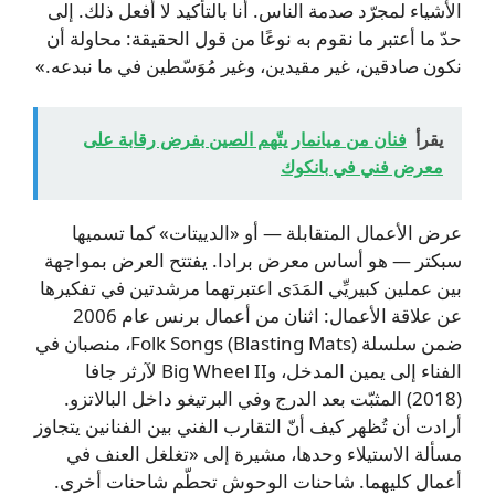
الأشياء لمجرّد صدمة الناس. أنا بالتأكيد لا أفعل ذلك. إلى
حدّ ما أعتبر ما نقوم به نوعًا من قول الحقيقة: محاولة أن
نكون صادقين، غير مقيدين، وغير مُوَسّطين في ما نبدعه.»
يقرأ
فنان من ميانمار يتّهم الصين بفرض رقابة على
معرض فني في بانكوك
عرض الأعمال المتقابلة — أو «الدييتات» كما تسميها
سبكتر — هو أساس معرض برادا. يفتتح العرض بمواجهة
بين عملين كبيريِّي المَدَى اعتبرتهما مرشدتين في تفكيرها
عن علاقة الأعمال: اثنان من أعمال برنس عام 2006
ضمن سلسلة Folk Songs (Blasting Mats)، منصبان في
الفناء إلى يمين المدخل، وBig Wheel II لآرثر جافا
(2018) المثبّت بعد الدرج وفي البرتيغو داخل البالاتزو.
أرادت أن تُظهر كيف أنّ التقارب الفني بين الفنانين يتجاوز
مسألة الاستيلاء وحدها، مشيرة إلى «تغلغل العنف في
أعمال كليهما. شاحنات الوحوش تحطّم شاحنات أخرى.