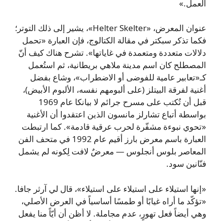
العمل.»
عنوان المعرض، «Helter Skelter»، يشير إلى ذلك التوتر؛
فكما تذكر سبكتر في مقالة الكتالوج، فإن العبارة «تحمل
دلالات متعددة ومتعمدة في غاياتها». تشرح هناك كيف أنّ
المصطلح كان اسم مدينة ملاهي بريطانية، ثم استُعمل
كـ«تعابير عامية للفوضى أو الاضطراب»، وشاع بفضل
أغنية لفرقة البيتلز (على ألبومهم نفسه، الألبوم الأبيض)،
قبل أن تُكتب على مسرح جرائم لا بيانكا عام 1969
بواسطة أتباع تشارلز مانسون الذين اعتقدوا أن الأغنية
«تحوي نبوءة مشفّرة لحرب عرقية قادمة». كما ارتبطت
العبارة باسم معرض بارز أقيم عام 1992 في متحف الفن
المعاصر بلوس أنجلوس — معرضٌ لافت لِكونه لم يشمل
فنّانين سود.
«إنها استيلاء على استيلاء على استيلاء»، قال لي آرثر جافا.
«تؤكّد ما أراه غيابًا أو طمسًا أساسياً في العرض الأصلي،
وهي أيضاً فعل تهورٍ، عدم مجاملة. لا أظن أن أيّاً منا يفعل