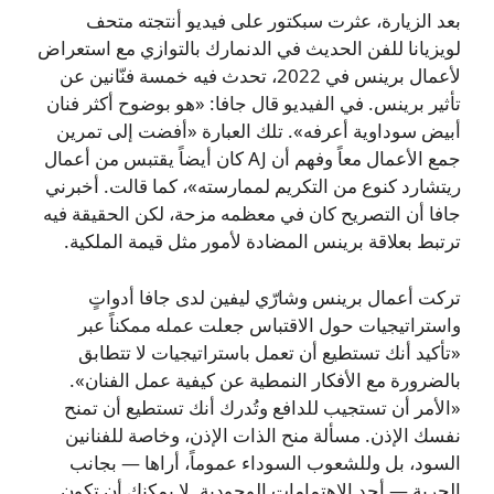
بعد الزيارة، عثرت سبكتور على فيديو أنتجته متحف
لويزيانا للفن الحديث في الدنمارك بالتوازي مع استعراض
لأعمال برينس في 2022، تحدث فيه خمسة فنّانين عن
تأثير برينس. في الفيديو قال جافا: «هو بوضوح أكثر فنان
أبيض سوداوية أعرفه». تلك العبارة «أفضت إلى تمرين
جمع الأعمال معاً وفهم أن AJ كان أيضاً يقتبس من أعمال
ريتشارد كنوع من التكريم لممارسته»، كما قالت. أخبرني
جافا أن التصريح كان في معظمه مزحة، لكن الحقيقة فيه
ترتبط بعلاقة برينس المضادة لأمور مثل قيمة الملكية.
تركت أعمال برينس وشارّي ليفين لدى جافا أدواتٍ
واستراتيجيات حول الاقتباس جعلت عمله ممكناً عبر
«تأكيد أنك تستطيع أن تعمل باستراتيجيات لا تتطابق
بالضرورة مع الأفكار النمطية عن كيفية عمل الفنان».
«الأمر أن تستجيب للدافع وتُدرك أنك تستطيع أن تمنح
نفسك الإذن. مسألة منح الذات الإذن، وخاصة للفنانين
السود، بل وللشعوب السوداء عموماً، أراها — بجانب
الحرية — أحد الاهتمامات الوجودية. لا يمكنك أن تكون