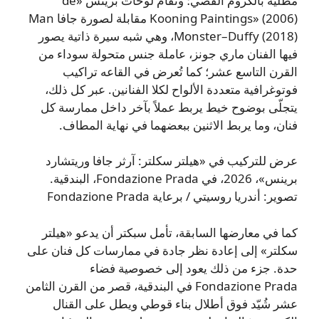
مطلية بالكروم الفضي؛ وتقام لوحات برينس «de
Kooning Paintings» (2006) مقابلة لصورة جافا Man
Monster–Duffy (2018)، وهي شبه سيرة ذاتية يصور
فيها الفنان ماري جونز، عاملة جنس متحولة سوداء من
القرن التاسع عشر؛ كما تُعرض في القاعه تراكيب
فوتوغرافية متعددة الألواح لكلا الفنانين. عبر كل ذلك،
يتجلّى بوضوح خيط يربط عملاً بآخر داخل ممارسة كل
فنان، وما يربط الاثنين ببعضهما في نهاية المطاف.
عرض للتركيب في «هيلتر سكلتر: آرثر جافا وريتشارد
برينس»، 2026، في Fondazione Prada، البندقية.
تصوير: أندريا روسيتي / برعاية Fondazione Prada
كما في معارضها السابقة، تأمل سبكتر أن يدعو «هيلتر
سكلتر» إلى إعادة نظر جادة في ممارسات كل فنان على
حدة. جزء من ذلك يعود إلى خصوصية فضاء
Fondazione Prada في البندقية، قصر من القرن الثامن
عشر شُيّد فوق أطلال بناء قوطي ويطل على القنال