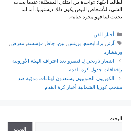
لطالما أحبّها: «واحدة من أمثلتي المفضّلة: عندما يحدث
الشيء للأشخاص البيض يكون ذلك ديستوبيا؛ أما لما
يحدث لينا فهو مجرد حياة».
التصنيفات
أخبار الفن
الوسوم
آرثر
,
برادايجمع
,
برينس
,
بين
,
جافا
,
مؤسسة
,
معرض
,
وريتشارد
انتصار تاريخي لِـ فيفبرو بعد اعتراف الهيئة الأوروبية
بإخفاقات جدول كرة القدم
الكوريون الجنوبيون يستعدون لهتافات مدوّية ضد
منتخب كوريا الشمالية أخبار كرة القدم
البحث
البحث