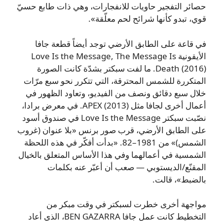
حصائر التفجير حاويات للانفجارات، وهي ذات طابع حسيّ
قوي، تبدو كأنها شرائح لحم معلّقة».
في قاعة على الطابق الأرضي توجد أيضاً قطعة جافا
الأيقونية Love Is the Message, The Message Is
Death (2016). ما لفت سبكتر بشدّة كانت الصورة
المتكررة للشمس المحترقة، التي تتكرر نحو سبع مرّات
خلال سبع دقائق ونصف من الفيديو، وتعاود الظهور في
أعمال أخرى لجافا مثل APEX (2013). في معرض برادا،
نصّبت سبكتر Love Is the Message في صندوق أسود
على الطابق الأرضي، قرب صور برنس «بلا عنوان (غروب
الشمس)» من 1981–82. «بدأت أفكّر في هذه اللحظة
الشمسية في أعمالهما وفي هذا الأساس المتعلق بالخيال
المقنّع/الديستوبي — صعب أن أعبّر عنه بكلمات
بالضبط»، قالت.
مواجهة أخرى خطرت لسبكتر في وقت مبكر من
التخطيط كانت عمل جافا BEN GAZARRA، الذي أعاد