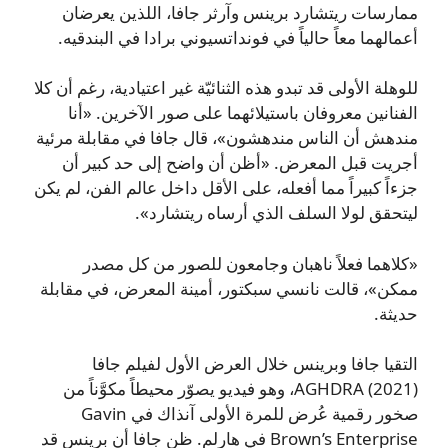
ممارسات ريتشارد برينس وآرثر جافا، اللذين يعرضان
أعمالهما معاً حالياً في فونداتسيوني برادا في البندقيه.
للوهلة الأولى قد تبدو هذه الثنائيّة غير اعتيادية، رغم أن كلا
الفنانين معروفان باستيلائهما على صور الآخرين. «أنا
مندهش أن الناس مندهشون»، قال جافا في مقابلة مرئية
أجريت قبل المعرض. «أظن أن واضح إلى حد كبير أن
جزءاً كبيراً مما أفعله، على الأقل داخل عالم الفن، لم يكن
ليتحقق لولا السلف الذي أرساه ريتشارد».
«كلاهما فعلاً ناهبان وجامعون للصور من كل مصدر
ممكن»، قالت نانسي سبكتور، أمينة المعرض، في مقابلة
حديثة.
التقيا جافا وبرينس خلال العرض الأول لفيلم جافا
AGHDRA (2021)، وهو فيديو يصوّر محيطاً مكوَّناً من
صخور رقمية عُرض للمرة الأولى آنذاك في Gavin
Brown’s Enterprise في هارلم. ظن جافا أن برينس قد