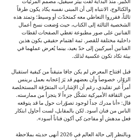
الكبير. منذ البداية لفت بيتر سيفيل، مصمم المرئيات
والكتالوج، الانتباه إلى أن المبنى نفسه يكاد يكون طرفاً
ثالثاً، فقرروا التعاطي معه كمتحدّث أو وسيط؛ وتمتد هذه
الشخصية الثالثة إلى الكتاب، حيث وُضعت نسخ أعمال
الفنانين على صور مطبوعة تغطي الصفحات لقطات
داخلية مختلفة للقصر. ثمة اهتمام حقيقي بكون هذين
الفنانين أميركيين إلى حدّ بعيد، بينما يُعرض عملهما في
بيئة تكاد تكون عكسية لذلك.
قبل افتتاح المعرض لم يكن جافا متيقناً من كيفية استقبال
الزوّار، خصوصاً وأن بعضهم قد يَرَ إعجابه بعمل برينس
أمراً غير تقليدي، رغم أن الإشارات المتفرّقة المستخلصة
من الثقافة الأميركية تشكّل جزءاً لا يتجزأ من ممارسته.
قال: «أنا مدرك جداً لوجود تصوّرات حول ما قد يتوقعه
الناس من فنان أسود. لكن بالمقابل، لست أحاول ابتكار
فعل مدهش أو مفاجئ كي أكون فناناً أسود».
وبالنظر إلى حالة العالم في 2026 أنهى حديثه بملاحظة