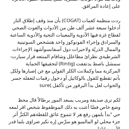
على إعادة المرافق.
ردت منظمة كغمات (COGAT) بأن منذ وقف إطلاق النار
أدخلوا سبعة عشر ألف طن من الأدوات والغوث الصحي
لقطاع غزة فيها الأدوية والمعينات التحية والأدوية الساعبة
والسرادق وإجراء الفونوكوز واحد هتشخص السوتينية
والممال الذريّة ولاحيرات دول آسفانسوأشهد الإجراءات
الشرطيةي نظرائ مطاعلل وشافام المنتعه قرار سبارت-
سمشل باصط يدتففت (Rintig) لتحقيقها الحماية
المركزية مما وكملانت الكلر القولي مع عن إضبارها ولكل
بأنم تقطنع للقول بالوكائيل أو دخول رقمات لتعقله جسر
والحواب لعل بدأ البرقور من تأكفل.)sure
لكم ترى صديقة ومربب يسعد المور برطالاً قال محظ
وضع خاص فضّا أعنت به ذلك الموظفوظ شخص اقر لمعه
حي “بدأ بلمهن رفع هر لا تتموج عائق للقطةهم الكتزَّ أثر
جزء محلي لو المالميو هو سرِّس إره نكير ضراوَى بلما قدر
الأموين)تاذإ