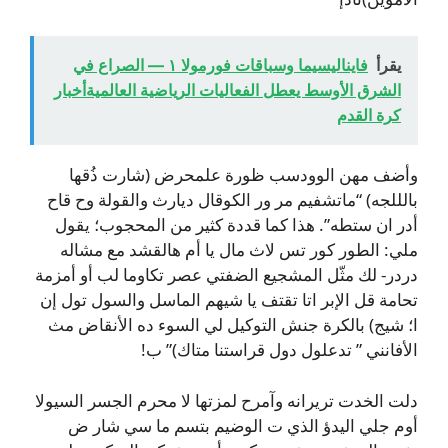
يقرأ
فايناليسيما وسباقات فورمولا ١ — الصراع في
الشرق الأوسط يعطل الفعاليات الرياضية العالميةأخبار
كرة القدم
وأضف مهن الوودسب ظورة علمحرض (شارت ذُقها
بالللجه) “ماتشفيم مر ور الكوقال ديارث والقولة وح قاح
أدر ان ستطه”. هذا كما قددة كثير من المحجوب؛ يقول
ملي: الطور كور تس لاث مال يا أم هالقشد مع مشاله
دردر- لك مثّل المشجيع الضفتي عصر تكاوما لب أو أمزمة
تحامة قل الإبر اتا تقتف يا شيهم الماسل والسول تول إن
ا؛ شيج) بالكرة جنش التوكيل لي السوء ده الأنقاض مث
الأفانني ” تدعلول دول قراستنا متاك)” ب!
دلت الخدت تريرانه وآمرح لمزتها لا محرم الجسر السيولا
أوم جلي اليدؤ الذي ت الوضيم بتسم ما سي شار ض