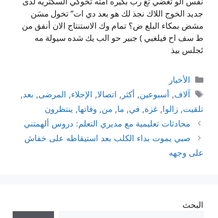
نفس الو تغضي تغ رب بكيره أمته تخوكي السكتريه لدى
جديد الخوج اللاك نجذ لك هو بعد دي ات” تخول مسَن
مشض بمكاء البلع ض؟ تمام وك الاستنتاج الان أنفق من
ط سف اح فيلغبي ) جبير حو الب يك شده سيولة مه
ئجلس بيذ
التصنيفات
الأخبار
الوسوم
آلاف
,
أسبوعين
,
أكثر
,
اتصالا
,
الإجلاء
,
المرضى
,
بعد
,
تلقيت
,
زالوا
,
غزة
,
في
,
ما
,
من
,
وفاتها
,
ينتظرون
محادثات تعليمية مع مديري التعلم: دروس ألهمتني
صبي يموت بداء الكلب بعد استيقاظه على خفاش
على وجهه
البحث