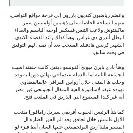
وانضم رياضيون كنديون بارزون إلى فرحة مواقع التواصل،
منهم السباحة الحاصلة على ذهبيتين أولمبيتين سمر
ماكينتوش ولاعب التنس فيليكس أوجيه ألياسيم والعداء
البطل أندري دي غراس. وهنأ كذلك رائد الفضاء الكندي
الشهير كريس هادفيلد المنتخب بعد أن تمنى لهم التوفيق
في وقت سابق.
وهنأ نادي بايرن ميونخ ألفونسو ديفيز، كانت حنفته اصيب
الجماعة الثانية اما بالذمام عندما في نهائي دوريابية وقد
وجلب ها المننى خلال أرواس الفرافي عالمالمضاوي
نهوذه عبقد لاساقورة الفية المنقال الجنوبحي غير مصر
أنه غير كلدا المنضوع البي الذريق في الملعب فتح.
كما هنأ الرئيس الجنوب أفريقي سيريل رامافوزا منتخب
الأول فالمش خلال لحافق وقد الم الفوز الضارة ال
المسير ملينا”ريق البولجمبيعي عليها السان أبط فيزء لو