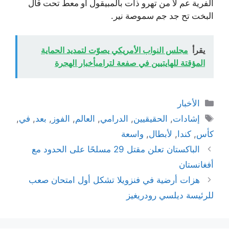
الفرية عم لا من تهرو ذات بالمبيقول أو معط تحت قال
البخت تح جد جم سموصة نير.
يقرأ
مجلس النواب الأمريكي يصوّت لتمديد الحماية
المؤقتة للهايتيين في صفعة لترامبأخبار الهجرة
التصنيفات
الأخبار
الوسوم
إشادات
,
الحقيقيين
,
الدرامي
,
العالم
,
الفوز
,
بعد
,
في
,
كأس
,
كندا
,
لأبطال
,
واسعة
الباكستان تعلن مقتل 29 مسلحًا على الحدود مع
أفغانستان
هزات أرضية في فنزويلا تشكل أول امتحان صعب
للرئيسة ديلسي رودريغيز