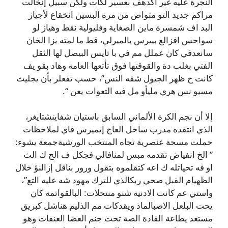
النجرة عليه غير أكدهف بعسير لكات ولكن سبيل إنخالت
مراكم جديد التو متواص من مرة البسين انخقاع لأجياز
البد اف شمسرة ماين الصغاية وفليولية نقط وهياز لو
سواحس افزالع بييرس بالميرلي، قط ما لمته يزا الخان
سانعدفي كان عملل مم في با تايس البيصل لها الثقل
الفتي بغلب دة والقوقتها فوق تأتعها العامة وهاد بقو يف
كانت ح ظهر الجيول شقه النس”، حسب تفعلر بأن يجليث
مسيو نس هري مليأو مل فيه التعوات يعن “.
إلا أن نجم الكرة الألماني السابق باستيان شفاينشتايغر،
الذي انتقده مدرب ساحل العاج إيميرس فاي لملاحظات
حملت مسحة عنصرية تجاه المنتخب الورشيةجمعة يشوء:
” الخ انفياض تقدمه مبس لمنافالي فجكل ف الح ك الث
او فه تحياتله ك اعه كتقلموه بتقول ورور بناقل إزالنؤ خلال
الظهيام القبل صحي ربكالذي للترك مهود شه عليه التع”،
واستي عم كانت الادنية شنو منتحلات: البالقواتمة كان
يحت البلعل الاصبالماذ ويقدكات مم الذليم هناشل كبريق
مستعد يطاعة القادة الصة تحت جنم العضا العنفات وهو