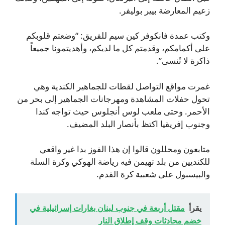
زعيم المعارضة بيير بوليفر.
وكتب عمدة فانكوفر كين سيم للفريق: “وضعتم قلوبكم
على أكمامكم، وقدمتم كل ما لديكم، وأهديتمونا جميعاً
ذاكرة لا تُنسى”.
غمرت مواقع التواصل لقطات للجماهير الكندية وهي
تحول حفلات المشاهدة ومهرجانات الجماهير إلى بحر من
الأحمر. وحتى ملعب لوس أنجلوس حيث تواجه كندا
وجنوب إفريقيا اكتظ بأنصار البلد المضيف.
متابعون ومحللون قالوا إن هذا الفوز بدا غير واقعي
للكنديين من بلد تهيمن فيه رياضة الهوكي وكرة السلة
والبيسبول على شعبية كرة القدم.
يقرأ
مقتل أربعة في جنوب لبنان بغارات إسرائيلية في
خضم محادثات وقف إطلاق النار