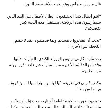
قال مارس بحماس وهو يحيط بلاعبيه بعد الفوز.
“أنتم أبطال كندا الحقيقيون! أبطال لأطفال هذا البلد الذين
سيمارسون هذه الرياضة. مستقبل هذه اللعبة كبير
بفضلكم”.
“يجب أن تفتخروا بأنفسكم وبما قدمتموه. لقد لاحقتم
اللحظة تلو الأخرى”.
ردد مارك كارني، رئيس الوزراء الكندي، العبارات ذاتها
وقد تابع الدقائق الأخيرة من المباراة عبر هاتفه فور نزوله
من الطائرة.
وكتب كارني في تغريدة: “يا لها من مباراة. يا له من فريق.
ويا لها من بلد”.
ضم دوج فورد، حاكم مقاطعة أونتاريو حيث وُلد أوستاكيو
قبل انتقال عائلته إلى البرتغال، صوته إلى المهنئين، وكذلك