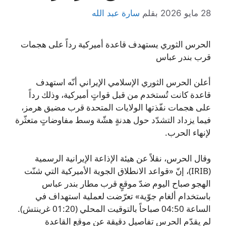
28 مايو 2026
بقلم
سارة عبد الله
الحرس الثوري يستهدف قاعدة أميركية رداً على هجمات
قرب بندر عباس
أعلن الحرس الثوري الإسلامي الإيراني أنّه استهدف
قاعدة كانت تُستخدم من قبل قواتٍ أميركية، وذلك رداً
على هجمات نفّذتها الولايات المتحدة قرب مضيق هرمز،
فيما يزداد التشدّد حول هدنةٍ هشّة وسط مفاوضاتٍ متعثّرة
لإنهاء الحرب.
وقال الحرس، نقلاً عن هيئة الإذاعة الإيرانية الرسمية
(IRIB)، إنّ «قواعد الانطلاق الجوية الأميركية التي شنّت
الهجو صباح اليوم ضدّ موقعٍ قرب مطار بندر عباس
باستخدام ألغام جوّية» تعرّضت لعملية استهداف في
الساعة 04:50 صباحاً بالتوقيت المحلي (01:20 غرينتش).
لم يقدّم الحرس تفاصيل دقيقة عن موقع القاعدة