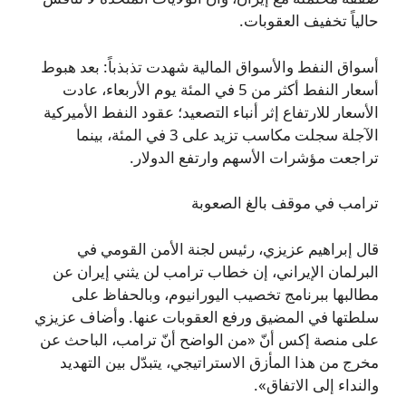
حالياً تخفيف العقوبات.
أسواق النفط والأسواق المالية شهدت تذبذباً: بعد هبوط
أسعار النفط أكثر من 5 في المئة يوم الأربعاء، عادت
الأسعار للارتفاع إثر أنباء التصعيد؛ عقود النفط الأميركية
الآجلة سجلت مكاسب تزيد على 3 في المئة، بينما
تراجعت مؤشرات الأسهم وارتفع الدولار.
ترامب في موقف بالغ الصعوبة
قال إبراهيم عزيزي، رئيس لجنة الأمن القومي في
البرلمان الإيراني، إن خطاب ترامب لن يثني إيران عن
مطالبها ببرنامج تخصيب اليورانيوم، وبالحفاظ على
سلطتها في المضيق ورفع العقوبات عنها. وأضاف عزيزي
على منصة إكس أنّ «من الواضح أنّ ترامب، الباحث عن
مخرج من هذا المأزق الاستراتيجي، يتبدّل بين التهديد
والنداء إلى الاتفاق».