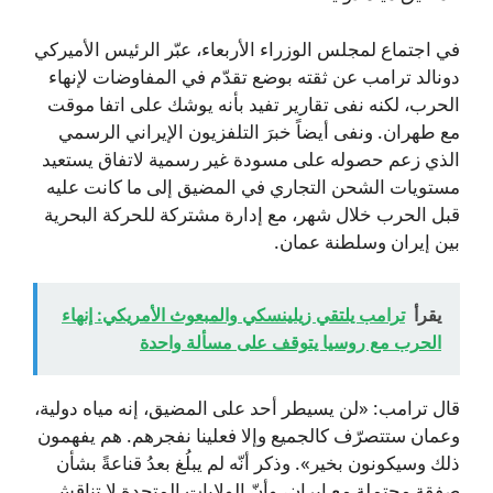
في اجتماع لمجلس الوزراء الأربعاء، عبّر الرئيس الأميركي
دونالد ترامب عن ثقته بوضع تقدّم في المفاوضات لإنهاء
الحرب، لكنه نفى تقارير تفيد بأنه يوشك على اتفا موقت
مع طهران. ونفى أيضاً خبرَ التلفزيون الإيراني الرسمي
الذي زعم حصوله على مسودة غير رسمية لاتفاق يستعيد
مستويات الشحن التجاري في المضيق إلى ما كانت عليه
قبل الحرب خلال شهر، مع إدارة مشتركة للحركة البحرية
بين إيران وسلطنة عمان.
يقرأ
ترامب يلتقي زيلينسكي والمبعوث الأمريكي: إنهاء
الحرب مع روسيا يتوقف على مسألة واحدة
قال ترامب: «لن يسيطر أحد على المضيق، إنه مياه دولية،
وعمان ستتصرّف كالجميع وإلا فعلينا نفجرهم. هم يفهمون
ذلك وسيكونون بخير». وذكر أنّه لم يبلُغ بعدُ قناعةً بشأن
صفقة محتملة مع إيران، وأنّ الولايات المتحدة لا تناقش