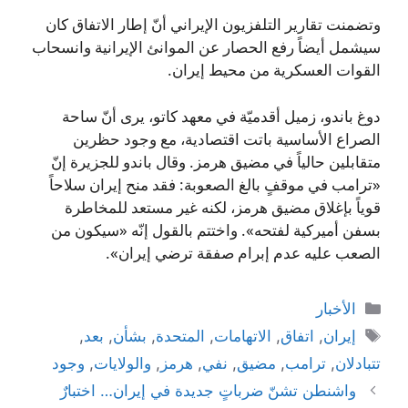
وتضمنت تقارير التلفزيون الإيراني أنّ إطار الاتفاق كان
سيشمل أيضاً رفع الحصار عن الموانئ الإيرانية وانسحاب
القوات العسكرية من محيط إيران.
دوغ باندو، زميل أقدميّة في معهد كاتو، يرى أنّ ساحة
الصراع الأساسية باتت اقتصادية، مع وجود حظرين
متقابلين حالياً في مضيق هرمز. وقال باندو للجزيرة إنّ
«ترامب في موقفٍ بالغ الصعوبة: فقد منح إيران سلاحاً
قوياً بإغلاق مضيق هرمز، لكنه غير مستعد للمخاطرة
بسفن أميركية لفتحه». واختتم بالقول إنّه «سيكون من
الصعب عليه عدم إبرام صفقة ترضي إيران».
التصنيفات
الأخبار
الوسوم
إيران
,
اتفاق
,
الاتهامات
,
المتحدة
,
بشأن
,
بعد
,
تتبادلان
,
ترامب
,
مضيق
,
نفي
,
هرمز
,
والولايات
,
وجود
واشنطن تشنّ ضرباتٍ جديدة في إيران… اختبارٌ