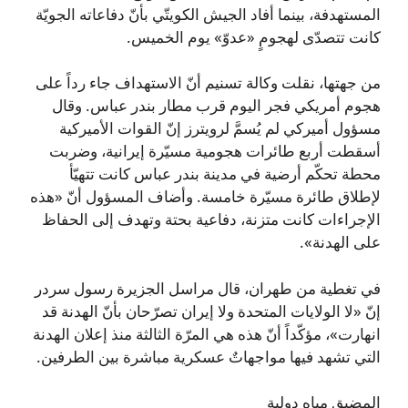
المستهدفة، بينما أفاد الجيش الكويتّي بأنّ دفاعاته الجويّة
كانت تتصدّى لهجومٍ «عدوّ» يوم الخميس.
من جهتها، نقلت وكالة تسنيم أنّ الاستهداف جاء رداً على
هجوم أمريكي فجر اليوم قرب مطار بندر عباس. وقال
مسؤول أميركي لم يُسمَّ لرويترز إنّ القوات الأميركية
أسقطت أربع طائرات هجومية مسيّرة إيرانية، وضربت
محطة تحكّم أرضية في مدينة بندر عباس كانت تتهيّأ
لإطلاق طائرة مسيّرة خامسة. وأضاف المسؤول أنّ «هذه
الإجراءات كانت متزنة، دفاعية بحتة وتهدف إلى الحفاظ
على الهدنة».
في تغطية من طهران، قال مراسل الجزيرة رسول سردر
إنّ «لا الولايات المتحدة ولا إيران تصرّحان بأنّ الهدنة قد
انهارت»، مؤكّداً أنّ هذه هي المرّة الثالثة منذ إعلان الهدنة
التي تشهد فيها مواجهاتٌ عسكرية مباشرة بين الطرفين.
المضيق مياه دولية