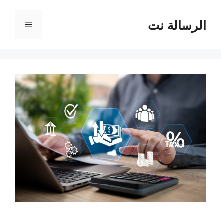
نتقل
لى
الرسالة نت
القائمة
لمحتوى