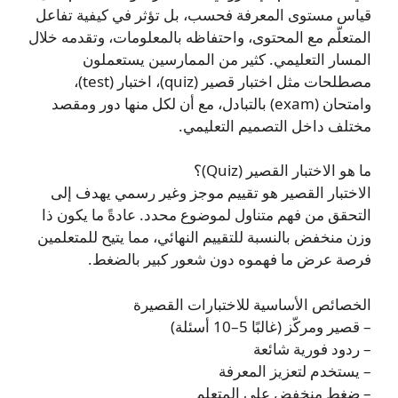
قياس مستوى المعرفة فحسب، بل تؤثر في كيفية تفاعل
المتعلّم مع المحتوى، واحتفاظه بالمعلومات، وتقدمه خلال
المسار التعليمي. كثير من الممارسين يستعملون
مصطلحات مثل اختبار قصير (quiz)، اختبار (test)،
وامتحان (exam) بالتبادل، مع أن لكل منها دور ومقصد
مختلف داخل التصميم التعليمي.
ما هو الاختبار القصير (Quiz)؟
الاختبار القصير هو تقييم موجز وغير رسمي يهدف إلى
التحقق من فهم متناول لموضوع محدد. عادةً ما يكون ذا
وزن منخفض بالنسبة للتقييم النهائي، مما يتيح للمتعلمين
فرصة عرض ما فهموه دون شعور كبير بالضغط.
الخصائص الأساسية للاختبارات القصيرة
– قصير ومركّز (غالبًا 5–10 أسئلة)
– ردود فورية شائعة
– يستخدم لتعزيز المعرفة
– ضغط منخفض على المتعلم