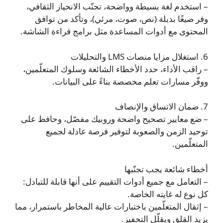
– استخدم لغة بسيطة وواضحة، تجنّب الانحياز الثقافي،
وفر صيغًا بديلة (نص، صوت، مرئي)، وتأكد من توافق
المحتوى مع أدوات المساعدة مثل برامج قراءة الشاشة.
6. استغلال مزايا منصات LMS والتحليلات
– راقب الأداء، حدد الأخطاء الشائعة وسلوك المتعلّمين،
ووفّر مسارات تعلم مخصصة بناءً على البيانات.
7. ضمان الاتساق والإنصاف
– ضع معايير تصحيح واضحة وروبيك مفصّل، وحافظ على
توحيد الزمن والصعوبة لتوفير فرصة عادلة لجميع
المتعلّمين.
أخطاء شائعة يجب تجنّبها
– التعامل مع جميع أدوات التقييم على أنها قابلة للتبادل:
كل نوع له غايته الخاصة.
– إثقال المتعلّمين باختبارات عالية المخاطر باستمرار، مما
يزيد القلق ويقلّل التحفيز.