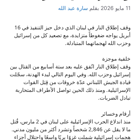
11 مايو 2026
بقلم
سارة عبد الله
وقف إطلاق النار في لبنان الذي دخل حيز التنفيذ في 16
أبريل يواجه ضغوطاً متزايدة، مع تصعيد كل من إسرائيل
وحزب الله لهجماتهما المتبادلة.
خلفية موجزة
وقف إطلاق النار اتُفق عليه بعد ستة أسابيع من القتال بين
إسرائيل وحزب الله. وفي اليوم التالي لبدء الهدنة، سجّلت
قيادة الجيش اللبناني عدّة خروقات من قِبَل القوات
الإسرائيلية. ومنذ ذلك الحين تواصل الأطراف المتحاربة
تبادل الضربات.
أرقام وخسائر
منذ اندلاع الحرب الإسرائيلية على لبنان في 2 مارس، قُتل
ما لا يقل عن 2,846 شخصاً وتشرد أكثر من مليون مدني.
هجمات إسرائيلية شملت غزوًا بريًا واسعًا واحتلال أجزاء