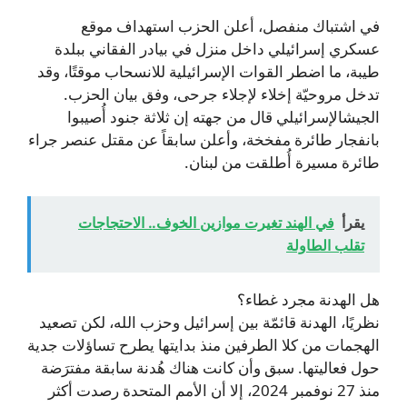
في اشتباك منفصل، أعلن الحزب استهداف موقع
عسكري إسرائيلي داخل منزل في بيادر الفقاني ببلدة
طيبة، ما اضطر القوات الإسرائيلية للانسحاب موقتًا، وقد
تدخل مروحيّة إخلاء لإجلاء جرحى، وفق بيان الحزب.
الجيشالإسرائيلي قال من جهته إن ثلاثة جنود أُصيبوا
بانفجار طائرة مفخخة، وأعلن سابقاً عن مقتل عنصر جراء
طائرة مسيرة أُطلقت من لبنان.
يقرأ
في الهند تغيرت موازين الخوف.. الاحتجاجات
تقلب الطاولة
هل الهدنة مجرد غطاء؟
نظريًا، الهدنة قائمّة بين إسرائيل وحزب الله، لكن تصعيد
الهجمات من كلا الطرفين منذ بدايتها يطرح تساؤلات جدية
حول فعاليتها. سبق وأن كانت هناك هُدنة سابقة مفترَضة
منذ 27 نوفمبر 2024، إلا أن الأمم المتحدة رصدت أكثر