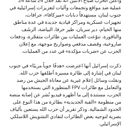
وأعلن الحزب صباح الاثنين أنه نفذ خلال 24 ساعة 24
عملية ضد مواقع وتجمعات وآليات لتعزيزات إسرائيلية في
جنوب لبنان، مستهدفاً دبابات «ميركافا»، جرافات،
تجهيزات عسكرية ومراكز قيادية جديدة في عدة مناطق
منها الخيام، دير سريان، طير حرفا، البياضة، الرشَف
والناقورة. تنوّعت العمليات بين طائرات متفجّرة، ودفعات
صاروخية، وقصف مدفعي وصواريخ موجهة، مع إعلان
الحزب عن «ضربات مؤكدة» في عدد من العمليات.
ذكرت إسرائيل أنها اعترضت «هدفًا جوياً مريبًا» في جنوب
لبنان في إشارة إلى طائرة مسيرة أطلقها حزب الله.
ونقلت وسائل إعلام عبرية عن معاناة الجيش من رصد
والتعامل مع طائرات FPV المتطورة التي يستخدمها
الحزب، مستندة إلى ما أظهره فيديو نُشر عن إصابة منصة
من منظومة «القبة الحديدية» بطائرة من هذا النوع على
الحدود الشمالية. وذكر تقرير أن حزب الله يستعين بألياف
بصرية لتوجيه بعض الطائرات لتفادي التشويش اللاسلكي
الإسرائيلي.