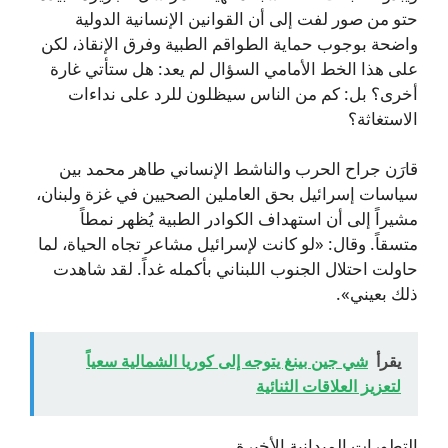
حتو من صور لفت إلى أن القوانين الإنسانية الدولية
واضحة بوجوب حماية الطواقم الطبية وفرق الإنقاذ، لكن
على هذا الخط الأمامي السؤال لم يعد: هل ستأتي غارة
أخرى؟ بل: كم من الناس سيظلون للرد على نداءات
الاستغاثة؟
قارَن جراح الحرب والناشط الإنساني طاهر محمد بين
سياسات إسرائيل بحق العاملين الصحيين في غزة ولبنان،
مشيراً إلى أن استهداف الكوادر الطبية يُظهر نمطاً
متسقاً. وقال: «لو كانت لإسرائيل مشاعر تجاه الحياة، لما
حاولت احتلال الجنوب اللبناني بأكمله غداً. لقد شاهدت
ذلك بعيني».
يقرأ
شي جين بينغ يتوجه إلى كوريا الشمالية سعياً
لتعزيز العلاقات الثنائية
التطورات الميدانية الأخيرة