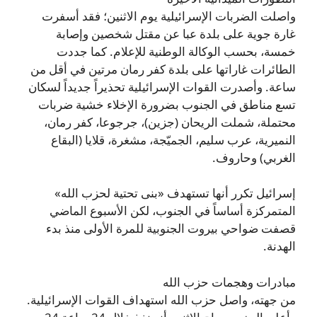
واصلت الضربات الإسرائيلية يوم الاثنين؛ فقد أسفرت
غارة جوية على بلدة عبا عن مقتل شخصين وإصابة
خمسة، بحسب الوكالة الوطنية للإعلام. كما جددت
الطائرات غاراتها على بلدة كفر رمان مرتين في أقل من
ساعة. وأصدرت القوات الإسرائيلية تحذيراً جديداً لسكان
تسع مناطق في الجنوب بضرورة الإخلاء خشية ضربات
محتملة، شملت الريحان (جزين)، جرجوعا، كفر رمان،
النميرية، عرب سليم، الجميّجة، مشغرة، قلايا (البقاع
الغربي) وحاروف.
إسرائيل تكرر أنها تستهدف «بنى تحتية لحزب الله»
المتمركزة أساساً في الجنوب، لكن الأسبوع الماضي
قصفت ضواحي بيروت الجنوبية للمرة الأولى منذ بدء
الهدنة.
مبادرات وهجمات حزب الله
من جهته، واصل حزب الله استهداف القوات الإسرائيلية.