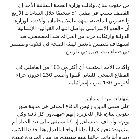
من جنوب لبنان. وقالت وزارة الصحة اللبنانية الأحد إن
القصف تسبب في مقتل 51 شخصًا خلال الساعات الأربع
والعشرين الماضية، بينهم عاملان طبيان. وأكدت الوزارة
أن «العدو الإسرائيلي يواصل انتهاك القوانين الإنسانية
الدولية وارتكاب مزيد من الجرائم ضد المسعفين، بعد
استهداف نقطتين تابعتين لهيئة الصحة في قلاوية وطمينين
في قضاء بنت جبيل في غارتين».
وأكدت الأمم المتحدة أن أكثر من 103 من العاملين في
القطاع الصحي اللبناني قُتلوا وأُصيب 230 آخرون جراء
أكثر من 130 ضربة إسرائيلية.
شهادات من الميدان
علي صفي الدين، رئيس الدفاع المدني في مدينة صور
جنوبي لبنان، قال للجزيرة إنهم «مهددون كل ثانية وكل
يوم». وأضاف: «نتساءل إن كنا سنبقى على قيد الحياة أم
سنموت؛ نحن عملياً بذلنا أرواحنا بالعمل هنا. فقدنا الكثير،
ويبدو أننا باتت حالتنا شبه منتهية». مراسل الجزيرة عبيدة