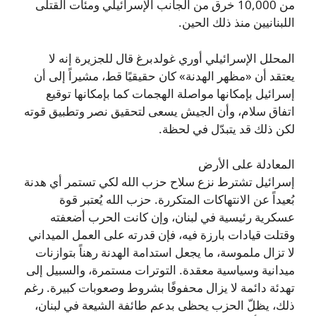
من 10,000 خرق من الجانب الإسرائيلي ومئات القتلى
اللبنانيين منذ ذلك الحين.
المحلل الإسرائيلي أوري غولدبرغ قال للجزيرة إنه لا
يعتقد أن «مظهر الهدنة» كان حقيقيًا قط، مشيراً إلى أن
إسرائيل بإمكانها مواصلة الهجمات كما بإمكانها توقيع
اتفاق سلام، وأن الجيش يسعى لتحقيق نصر وتطبيق قوته
لكن ذلك قد يتبدّل في لحظة.
المعادلة على الأرض
إسرائيل تشترط نزع سلاح حزب الله لكي تستمر أي هدنة
بُعيداً عن الانتهاكات المتكررة. حزب الله يُعتبر قوة
عسكرية رئيسية في لبنان، وإن كانت الحرب أضعفته
وقتلت قيادات بارزة فيه، فإن قدرته على العمل الميداني
لا تزال ملموسة، ما يجعل استدامة الهدنة رهناً بتوازنات
ميدانية وسياسية معقدة. التوترات مستمرة، والسبيل إلى
تهدئة دائمة لا يزال محفوفًا بشروط وصعوبات كبيرة. رغم
ذلك، يظلّ الحزب يحظى بدعم طائفة الشيعة في لبنان،