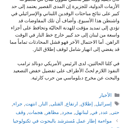
الأزمات الدولية، للجزيرة إن المدى القصير يعتمد إلى حد
كبير على نتائج مباحثات الوفدين اللبناني والإسرائيلي في
واشنطن هذا الأسبوع. وأضاف أن تلك المفاوضات قد
تؤدي إلى تمديد مؤقت للهدنة الحاليّة وتحافظ على أجزاء
واسعة من لبنان إلى حد كبير خارج خط النار في الوقت
الراهن. أما الاحتمال الآخر فهو فشل المحادثات تماماً مما
قد يفضي إلى انهيار شامل لوقف إطلاق النار.
في كلتا الحالتين، لدى الرئيس الأمريكي دونالد ترامب
النفوذ اللازم لحثّ الأطراف على تفضيل خفض التصعيد
والبحث عن مخرج دبلوماسي من حرب كارثية.
التصنيفات
الأخبار
الوسوم
إسرائيل
,
إطلاق
,
ارتفاع
,
القتلى
,
النار
,
انتهت
,
جراء
,
حتى
,
عدد
,
في
,
لبنانهل
,
مجرد
,
مظاهر
,
هجمات
,
وقف
مواءمة إطار عمل مُسترشد بالبحوث في تكنولوجيا