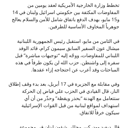
تخطط وزارة الخارجية الأمريكية لعقد يومين من
المفاوضات المكثفة بين حكومتي اسرائيل ولبنان في 14
و15 مايو، بهدف الدفع باتفاق شامل للأمن والسلام يعالج
جوهرياً المخاوف الأساسية للطرفين.
في الثامن من مايو، استقبل رئيس الجمهورية اللبنانية
ميشال عون السفير السابق سيمون كرام، قائد الوفد
اللبناني للمفاوضات، ووجّه إليه “توجيهات مباشرة” قبل
سفره إلى واشنطن. حزب الله لن يكون طرفاً في هذه
المباحثات وقد أعرب عن احتجاجه إزاء عقدها.
وفي مقابلة مع الجزيرة في 17 أبريل، بعد بدء وقف إطلاق
النار، قال القيادي في الحزب علي فياض إن الحركة
ستتعامل مع الهدنة “بحذر ويقظة” وحذّر من أن أي
استهداف لمواقع لبنانية من قبل القوات الإسرائيلية
سيكون خرقاً للاتفاق.
قال ديفيد وود، كبير محللي شؤون لبنان في مجموعة