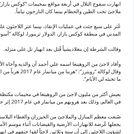
انهارت سفوح التلال في أربعة مواقع بمخيمات “كوكس بازار” بي
ملاجئ تحت الطين والحطام بينما كان النازحون نياماً.
عُثر على سبع جثث في عمليات الإنقاذ، بينما عثر اللاجئون 
المدني في منطقة كوكس بازار، الدولار تريبورا، لوكالة “أس
وقالت الشرطة إن بنغلاديشياً قُتل بعد انهيار تل على منزله.
وأفاد لاجئ من الروهينغا اسمه علي أحمد أن والديه وأخاه ال
وقال لوكالة “رويترز
ما تخبئه لي الأيام”.
يعيش أكثر من مليون لاجئ من الروهينغا في مخيمات مكتظة بم
في العالم، وذلك بعد هروبهم من ميانمار في عام 2017 إثر حملة عسكرية شديدة.
صُنعت معظم المنازل والملاجئ من الخيزران والغطاء البلاست
يجعلها عُرضة للانهيارات الأرضية والفيضانات أثناء موسم الأ
لشؤون اللاجئين إلى أن ستة وثلاثين لاجئاً لقوا حتفهم في انهيارات أ