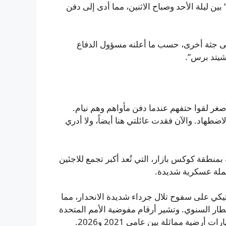
ن ليلة الأحد وصباح الاثنين، مما أدى إلى دفن
على جثة أخرى، حسب ما أعلنه مسؤول الدفاع
وشيتد برس”.
أصغر لقوا حتفهم عندما دفن مأواهم وهم نيام.
”: “هربنا من ميانمار عام 2017 هرباً من الاضطهاد. والآن فقدت عائلتي هنا أيضاً، ولا أدري
نطقة كوكس بازار، التي تُعد أكبر تجمع للاجئين
يكي على سفوح تلال جرداء شديدة الانحدار، مما
مطار السنوي. وتشير أرقام مفوضية الأمم المتحدة
رضية مماثلة بين عامي 2021 و2026.