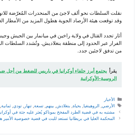
نقلت السلطات نحو ألف لاجئ من المنحدرات المُعرّضة للانه
وقد توقعت هيئة الأرصاد الجوية هطول المزيد من الأمطار الغز
أثار تجدد القتال في ولاية راخين في ميانمار بين الجيش و
الفرار عبر الحدود إلى منطقة بنغلاديش. وتُشدد السلطات الب
من تدفق لاجئين جدد.
يقرأ
يجتمع أبرز حلفاء أوكرانيا في باريس للضغط من أجل ض
الروسية‑الأوكرانية
التصنيفات
الأخبار
الوسوم
الأرضي
,
الروهينغيا
,
بحياة
,
بنغلادش
,
بينهم
,
تسعة
,
تنهار
,
تودي
,
ثمانية
,
مشتبه به في قضية الطرد المفخخ بموناكو يُعثر عليه جثة في أوكراني
المحكمة العليا في بريطانيا تستعد للبت في قضية خصوصية الأمير 