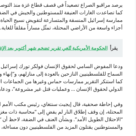
يرصد مراقبو الصراع تصعيداً في قصف قطاع غزة منذ التوصل 
كما تصاعدت الغارات العنيفة للمستوطنين والجيش في الضفة ا
ممارسة إسرائيل المنسقة والمتسارعة لتقويض نسيج الحياة ا
أجزاء واسعة من الأراضي المحتلة، تمثّل مساراً مقلقاً للغاية.
يقرأ
الحكومة الأمريكية تُلغي تقرير تضخم شهر أكتوبر بعد الإغ
ودعا المفوض السامي لحقوق الإنسان فولكر تورك إسرائيل إل
السماح للفلسطينيين النازحين بالعودة إلى منازلهم، و”إنهاء 
كما استنكر التقرير ممارسات حماس وغيرها من الجماعات الم
الدولي لحقوق الإنسان … وعمليات قتل غير مشروعة”، ودعاها
وفي إحاطة صحفية، قال إيجيث سنتغاي، رئيس مكتب الأمم ال
المحتلة، إن وقف إطلاق النار لم يفضِ إلى “محاسبة ذات مغز
“الاحتلال الطويل الأمد”. وبشأن العنف في الضفة، لاحظ أن “
والمستوطنين يقتلون المزيد من الفلسطينيين دون مساءلة، و