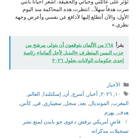
تُؤثر على عائلتي وحياتي والحقيقة. أشعر أحياناً بأنني
صرت هدفاً سهلاً… انتظرت هذه المحاكمة منذ اليوم
الأول، والآن أتطلع إليها لأدافع عن نفسي وأعرض وجهة
نظري.»
يقرأ
٦٨٪ من الألمان يتوقعون أن يتولى مرشح من
حزب اليمين المتطرف «البديل لأجل ألمانيا» رئاسة
إحدى حكومات الولايات بحلول ٢٠٢٦
التصنيفات
الأخبار
الوسوم
١٠
,
٢٠٢٦
,
أخبار
,
أسرع
,
أن
,
إسكتلندا
,
العالم
,
المغرب
,
المونديال
,
بعد
,
سجل
,
سعيباري
,
في
,
كأس
,
هدف
,
يهزم
قاضٍ أمريكي يرفض دعوى جو بايدن لمنع نشر
تسجيلات مذكراته