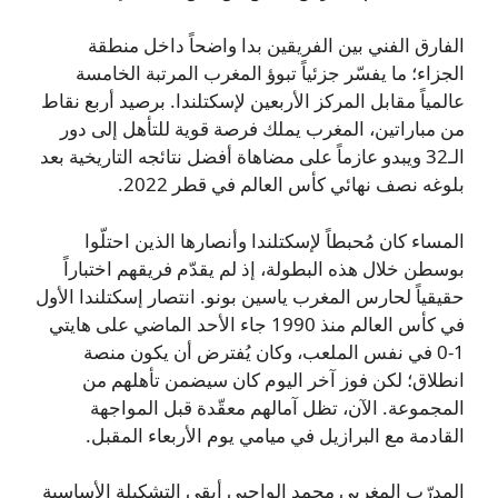
الفارق الفني بين الفريقين بدا واضحاً داخل منطقة
الجزاء؛ ما يفسّر جزئياً تبوؤ المغرب المرتبة الخامسة
عالمياً مقابل المركز الأربعين لإسكتلندا. برصيد أربع نقاط
من مباراتين، المغرب يملك فرصة قوية للتأهل إلى دور
الـ32 ويبدو عازماً على مضاهاة أفضل نتائجه التاريخية بعد
بلوغه نصف نهائي كأس العالم في قطر 2022.
المساء كان مُحبطاً لإسكتلندا وأنصارها الذين احتلّوا
بوسطن خلال هذه البطولة، إذ لم يقدّم فريقهم اختباراً
حقيقياً لحارس المغرب ياسين بونو. انتصار إسكتلندا الأول
في كأس العالم منذ 1990 جاء الأحد الماضي على هايتي
1-0 في نفس الملعب، وكان يُفترض أن يكون منصة
انطلاق؛ لكن فوز آخر اليوم كان سيضمن تأهلهم من
المجموعة. الآن، تظل آمالهم معقّدة قبل المواجهة
القادمة مع البرازيل في ميامي يوم الأربعاء المقبل.
المدرّب المغربي محمد الواحبي أبقى التشكيلة الأساسية