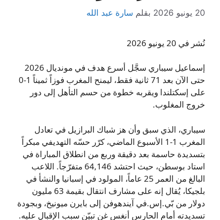
20 يونيو 2026
بقلم
سارة عبد الله
نُشر في 20 يونيو 2026
إسماعيل سيباري سجَّل أسرع هدف في مونديال 2026
حتى الآن بعد 71 ثانية فقط، ليمنح المغرب فوزاً ثميناً 1-0
على إسكتلندا ويقربه خطوة من حسم التأهل إلى دور
خروج المغلوب.
سيباري، الذي سبق وأن هز شباك البرازيل في تعادل
المغرب 1-1 الأسبوع الماضي، كرّر حسّه التهديفي مبكراً
بتسديدة حاسمة بعد دقيقة وربع من انطلاق المباراة في
استاد بوسطن، حيث احتشد 64,146 متفرّجاً. اللاعب
البالغ من العمر 25 عاماً، المولود في إسبانيا والنشأ في
بلجيكا، يُقال إنه على مشارف انتقال بقيمة 63 مليون
دولار من بّي.إس.في آيندهوفن إلى بايرن ميونيخ، وبجودة
تسديدته أمام الحارس أنغس غن تبيّن سبب الإقبال عليه.