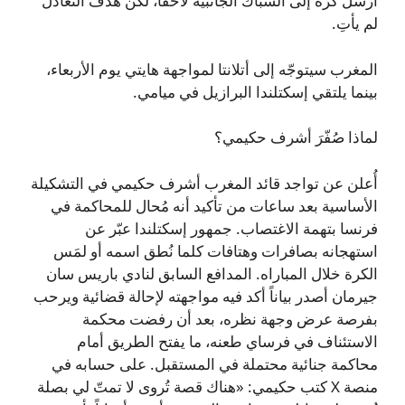
أرسل كرة إلى الشباك الجانبية لاحقاً، لكن هدف التعادل
لم يأتِ.
المغرب سيتوجّه إلى أتلانتا لمواجهة هايتي يوم الأربعاء،
بينما يلتقي إسكتلندا البرازيل في ميامي.
لماذا صُفّرَ أشرف حكيمي؟
أُعلن عن تواجد قائد المغرب أشرف حكيمي في التشكيلة
الأساسية بعد ساعات من تأكيد أنه مُحال للمحاكمة في
فرنسا بتهمة الاغتصاب. جمهور إسكتلندا عبّر عن
استهجانه بصافرات وهتافات كلما نُطق اسمه أو لمَس
الكرة خلال المباراه. المدافع السابق لنادي باريس سان
جيرمان أصدر بياناً أكد فيه مواجهته لإحالة قضائية ويرحب
بفرصة عرض وجهة نظره، بعد أن رفضت محكمة
الاستئناف في فرساي طعنه، ما يفتح الطريق أمام
محاكمة جنائية محتملة في المستقبل. على حسابه في
منصة X كتب حكيمي: «هناك قصة تُروى لا تمتّ لي بصلة