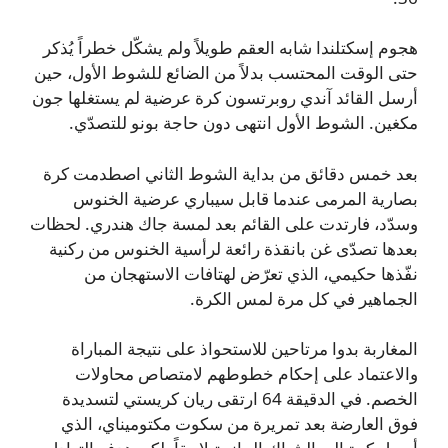
هجوم إسكتلندا شابه العقم طويلاً ولم يشكّل خطراً يُذكر
حتى الوقت المحتسب بدلاً من الضائع للشوط الأول، حين
أرسل القائد آندي روبرتسون كرة عرضية لم يستغلها جون
مكغين. الشوط الأول انتهى دون حاجة بونو للتصدّي.
بعد خمس دقائق من بداية الشوط الثاني اصطدمت كرة
بصارية المرمى عندما قابل سيباري عرضية الخنوس
وسدّد، فارتدت على القائم بعد لمسة جاك هندري. لحظات
بعدها تصدّى غن بانقذة رائعة لرأسية الخنوس من ركنية
نفّذها حكيمي، الذي تعرّض لهتافات الاستهجان من
الجماهير في كل مرة لمس الكرة.
المغاربة بدوا مرتاحين للاستحواذ على نتيجة المباراة
والاعتماد على إحكام خطوطهم لامتصاص محاولات
الخصم. في الدقيقة 64 ارتقى ريان كريستي لتسديدة
فوق العارضة بعد تمريرة من سكوت مكتوميناي، الذي