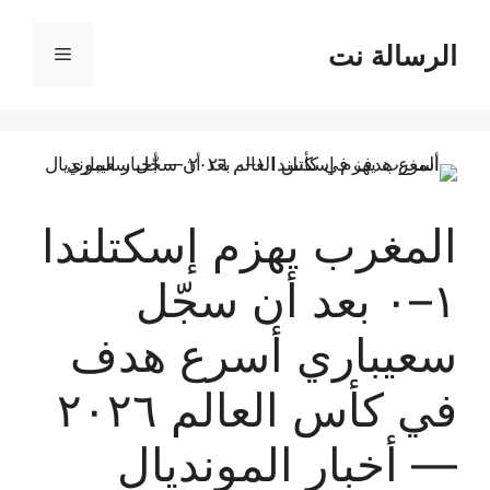
نتقل
لى
الرسالة نت
القائمة
لمحتوى
المغرب يهزم إسكتلندا
١–٠ بعد أن سجّل
سعيباري أسرع هدف
في كأس العالم ٢٠٢٦
— أخبار المونديال