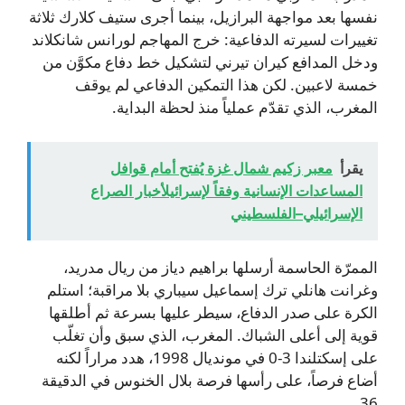
نفسها بعد مواجهة البرازيل، بينما أجرى ستيف كلارك ثلاثة
تغييرات لسيرته الدفاعية: خرج المهاجم لورانس شانكلاند
ودخل المدافع كيران تيرني لتشكيل خط دفاع مكوَّن من
خمسة لاعبين. لكن هذا التمكين الدفاعي لم يوقف
المغرب، الذي تقدّم عملياً منذ لحظة البداية.
يقرأ
معبر زكيم شمال غزة يُفتح أمام قوافل
المساعدات الإنسانية وفقاً لإسرائيلأخبار الصراع
الإسرائيلي–الفلسطيني
الممرّة الحاسمة أرسلها براهيم دياز من ريال مدريد،
وغرانت هانلي ترك إسماعيل سيباري بلا مراقبة؛ استلم
الكرة على صدر الدفاع، سيطر عليها بسرعة ثم أطلقها
قوية إلى أعلى الشباك. المغرب، الذي سبق وأن تغلّب
على إسكتلندا 3-0 في مونديال 1998، هدد مراراً لكنه
أضاع فرصاً، على رأسها فرصة بلال الخنوس في الدقيقة
36.