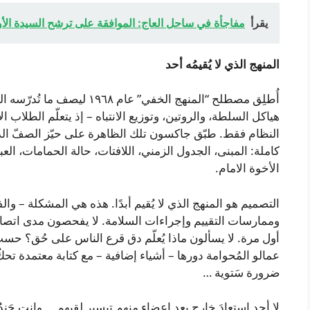
يقرأ
مفاجأة في ساحل العاج: الموافقة على ترشح السيدة الأو
المنهج الذي لا يُقيمُه أحد
أُطلِق مصطلح “المنهج الخفي” ع
هياكل السلطة، والروتين، وتوزيع الانتباه – إذ يتعلّم الطلاب ا
النظام فقط. طبّق جاكسون تلك الظاهرة على حيّز الصفّ الد
كاملة: المبنى، الجدول الزمني، اللافتات، حالة الحمامات، الع
الأخوة الامام.
التصميم هو المنهج الذي لا يُقيم أبدًا. هذه هي المشكلة 
وممارسات التقييم وإجراءات السلامة. لا يفحصون مدى اتصال 
أول مرة. لا يسألون ماذا يُعلّم دق قرع الناس على حُق؟ حسب أ
عمالو المُحوامة دورها – أشياء إضافية – مع كتابة معتمدة تح
ضرورة سَتوية …
لا أحد استعادَ خارج بعد اعضاء منهم تيسير لقبهم … وانت جَ