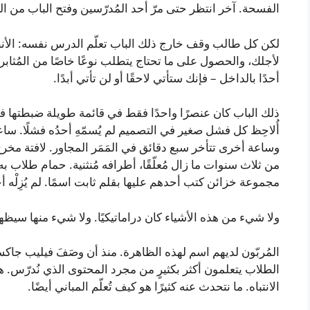
الفسحة. آخر انتظر حتى مرّ أحد المُدرّسين وفتح الباب من ال
لكن كل طالب وقف خارج ذلك الباب تعلّم الدرس نفسه: الأنظ
لأجلك، والحصول على ما تحتاج يتطلب نوعًا خاصًا من المُثابرة
أحدًا بالداخل – فإنك ستأتي لاحقًا أو لن تأتي أبدًا.
ذلك الباب كان عنصرًا واحدًا فقط في قائمة طويلة ضبطتها 
أُلاحِظ كل فشل صغير في التصميم لم يُسمّهِ أحدُه فشلًا. سا
وساعة أخرى تتأخر سبع دقائق في المَمَر المجاور. لافتة مخ
من ثلاث سنوات ما زال مُعلّقًا، أطرافه مُنثنية. حمام طلاب
مجموعة خزائن كتب أحدهم عليها بقلم ثابت اسمًا. لم يُزِلْه أ
ولا شيء من هذه الأشياء كان دراماتيكيًا. ولا شيء منها سيظهر
الطلاب يتعلمون أكثر بكثيرٍ من مجرد المحتوى الذي نُدرّس. 
الانتباه. ما نتحدث عنه كثيرًا هو كيف تُعلّم المباني أيضًا.