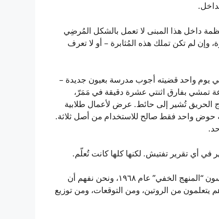
داخل.
مة داخل هذا المبنى لا تعمل بالشكل المُرضِي
، وإن لم تكن تملك هذه المُثابرة – أو لا تعرف
في يوم واحد قضيته أجوب مدرسة بعيون جديدة –
عة تمشي بفارق اثنتي عشرة دقيقة في مَمَرّ،
رج الحريق تُشير إلى حائط. عرض لأعمال طلابية
 به حوض واحد فقط صالح للاستخدام من أصل ثلاثة.
حد.
 في أي تقرير تفتيش. لكنها كلها كانت تُعلّم.
المُربّون لديهم اسم لهذه الظاهرة. منذ أن وصَفَ فيليب جاكسون “المنهج الخفي” عام ١٩٦٨، ونحن نفهم أن
هم يتعلمون من الروتين، ومن التوقعات، ومن توزيع