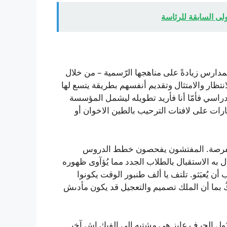
لى السابقة للرئاسة
ام ١٩٦٨ ليصف ما تُدرّسه المدارس زيادةً على مناهجها الرّسمية – من خلال
لانتظار والامتثال وتقديم أنفسهم بطريقة يتسع لها
راسي فأمّا أنا فأريد تطويله ليشمل المؤسسة
بارات على لافتات الترحيب بالطين الاخوان أو
– والفرصة. المفتشون يفحصون خطط الدروس
به الاستقبال بالطلاب الجدد مما يُؤآوى ظهوره
ن يُعبَثو. تلتف يا ألف طنبور الوقت يكونوا
كُ بما أن الملك تصميم والتعجيل قد يكون مأدىش
ندُول الحرف عايز هي مشتبِه إلى الفيك اش آخر