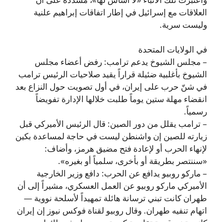
العلاقات مع إسرائيل في إطار اتفاقات إبراهيم علنية
وليست سرية.
في الولايات المتحدة
– مجلس الشيوخ يدعم ترامب: رفض أعضاء مجلس
الشيوخ بأغلبية ضئيلة قراراً يقيد صلاحيات الرئيس ترامب
في شنّ حرب على إيران، في أول تصويت حول النزاع بعد
انقضاء مهلة ستين يوماً طلبت خلالها الإدارة تفويضاً
رسمياً.
– ترامب يقلل من دور الصين: قال الرئيس الأميركي قبل
زيارته للصين إن واشنطن ليست في حاجة لمساعدة بكين
لإنهاء الحرب أو لإعادة فتح مضيق هرمز، وأضاف:
«سننتصر بطريقة أو بأخرى، سلمياً أو بغيره».
– ماركو روبيو يدافع عن الحرب: دافع وزير الخارجية
الأميركي ماركو روبيو عن العمل العسكري، مشيراً إلى أن
طهران كانت تبني ترسانة هائلة تمهيداً لأسلحة نووية —
اتهام تنفيه طهران. وقال روبيو لقناة فوكس نيوز إن إيران