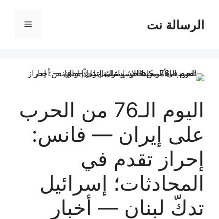
نتقل
لى
الرسالة نت
القائمة
لمحتوى
اليوم الـ76 من الحرب
على إيران — فانس:
إحراز تقدم في
المحادثات؛ إسرائيل
تدكّ لبنان — أخبار