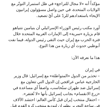
مؤكداً أنه «لا مجال للتراجع» في ظل استمرار التوتّر مع
الولايات المتحدة، في حين واصل مسؤولون إيرانيون
الإيحاء باستعدادهم للردّ على أيّ تصعيد.
أورد مكتب رئيس الوزراء الإسرائيلي أن بنيامين نتنياهو
قام بزيارة «سرية» إلى الإمارات العربية المتحدة خلال
فترة الحرب مع إيران حيث التقى رئيس الدولة، فيما نفت
أبوظبي حدوث أي زيارة من هذا النوع.
هذا ما نعرفه الآن:
في إيران
– تحذير من الدول «المتواطئة» مع إسرائيل: قال وزير
الخارجية عباس عراقجي إن الدول التي تتعاون مع
إسرائيل ضد طهران ستُحاسب، واصفاً أي مساعدة في
«زرع الانقسام» بجانب إسرائيل بأنها «لا تُغتفر».
– احتفال منتخب إيران قبل كأس العالم: احتشد الآلاف
في ساحة التحرير بطهران لتوديع منتخب كرة القدم قبل