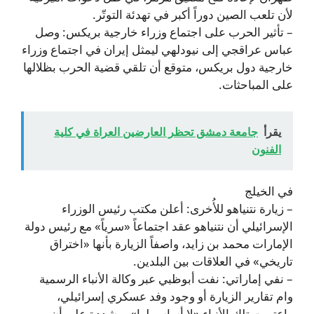
لأن تلعب الصين دوراً أكبر في تهدئة التوتّر.
– تأثير الحرب على اجتماع وزراء خارجية بريكس: وصل
عباس عراقجي إلى نيودلهي ليمثل إيران في اجتماع وزراء
خارجية دول بريكس، متوقع أن تلقي قضية الحرب بظلالها
على المباحثات.
يقرأ
جامعة دمشق تحظر العارضين العراة في كلية
الفنون
في الخيلج
– زيارة نتنياهو للأُخرى: أعلن مكتب رئيس الوزراء
الإسرائيلي أن نتنياهو عقد اجتماعاً «سرياً» مع رئيس دولة
الإمارات محمد بن زايد، واصفاً الزيارة بأنها «اختراق
تاريخي» في العلاقات بين البلدين.
– نفي إماراتي: نفت أبوظبي عبر وكالة الأنباء الرسمية
وام تقارير الزيارة أو وجود وفد عسكري إسرائيلي،
واعتبرت تلك الأنباء «لا أساس لها»، مشددة على أن