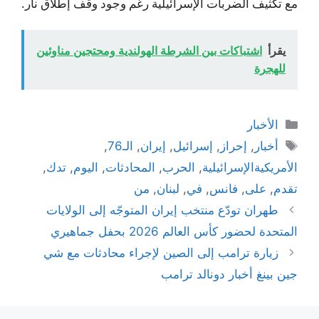
مع تكثيف الضربات الإسرائيلية رغم وجود وقف إطلاق نار.
يقرأ
اشتباكات بين الشرطة الهولندية ومحتجين مناوئين
للهجرة
التصنيفات
الأخبار
الوسوم
أخبار
,
إحراز
,
إسرائيل
,
إيران
,
الـ76
,
الأمريكيةالإسرائيلية
,
الحرب
,
المحادثات
,
اليوم
,
تدك
,
تقدم
,
على
,
فانس
,
في
,
لبنان
,
من
طهران تودّع منتخب إيران المتوجّه إلى الولايات
المتحدة لحضور كأس العالم 2026 بحفل جماهيري
زيارة ترامب إلى الصين لإجراء محادثات مع شي
جين بينغ أخبار دونالد ترامب