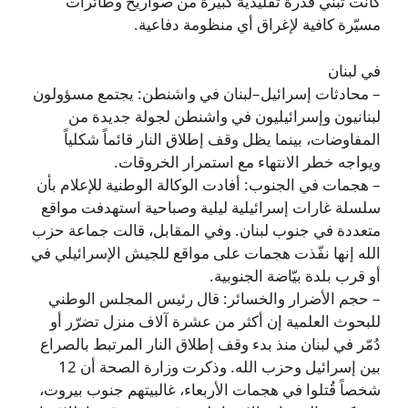
كانت تبني قدرة تقليدية كبيرة من صواريخ وطائرات
مسيّرة كافية لإغراق أي منظومة دفاعية.
في لبنان
– محادثات إسرائيل–لبنان في واشنطن: يجتمع مسؤولون
لبنانيون وإسرائيليون في واشنطن لجولة جديدة من
المفاوضات، بينما يظل وقف إطلاق النار قائماً شكلياً
ويواجه خطر الانتهاء مع استمرار الخروقات.
– هجمات في الجنوب: أفادت الوكالة الوطنية للإعلام بأن
سلسلة غارات إسرائيلية ليلية وصباحية استهدفت مواقع
متعددة في جنوب لبنان. وفي المقابل، قالت جماعة حزب
الله إنها نفّذت هجمات على مواقع للجيش الإسرائيلي في
أو قرب بلدة بيّاضة الجنوبية.
– حجم الأضرار والخسائر: قال رئيس المجلس الوطني
للبحوث العلمية إن أكثر من عشرة آلاف منزل تضرّر أو
دُمّر في لبنان منذ بدء وقف إطلاق النار المرتبط بالصراع
بين إسرائيل وحزب الله. وذكرت وزارة الصحة أن 12
شخصاً قُتلوا في هجمات الأربعاء، غالبيتهم جنوب بيروت،