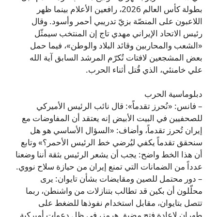
بطولة كأس العالم 2026، رافعين الأعلام بينما ظهر
اللاعبون على المنصّة بزيّ تدريبي أحمر وأسود. وقال
رئيس الاتحاد الإيراني مهدي تاج إن المنتخب سيمثّل
«الشعب والمحاربين وقائد البلاد والوطن»، فيما حمل
بعض المشجعين لافتات تُكرّم المرشد السابق آية الله
علي خامنئي، الذي قُتل أثناء الحرب.
دبلوماسية الحرب
– فانس: «نُحرز تقدماً»: قال نائب الرئيس الأميركي
للصحفيين في البيت الأبيض إنه يعتقد أن المفاوضات مع
إيران تُحرز تقدماً، وأضاف: «السؤال الأساسي هو هل
سنحقق تقدماً يكفي ليُرضي خط الرئيس الأحمر؟» وتابع
أن هذا الخط واضح: يجب أن يشعر الرئيس بثقة أننا وضعنا
عدداً من الضمانات التي تمنع إيران من حيازة سلاح نووي.
– دور محتمل للصين ومقايضات بشأن تايوان: يرى
محلّلون أن بكين قد تطالب بتنازلات من واشنطن، ربما
تتصل بتايوان، مقابل استخدام نفوذها للضغط على
طهران لإعادة فتح مضيق هرمز، في ظل دعوات أميركية