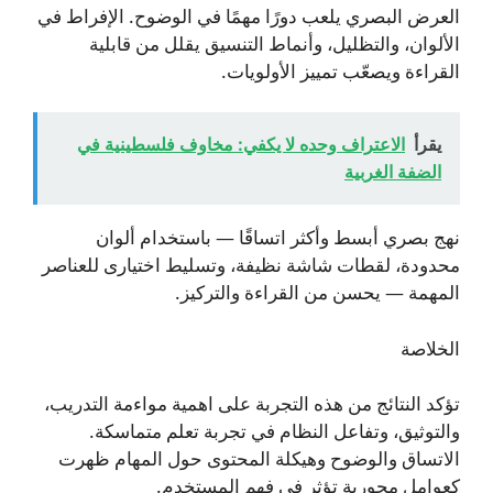
العرض البصري يلعب دورًا مهمًا في الوضوح. الإفراط في
الألوان، والتظليل، وأنماط التنسيق يقلل من قابلية
القراءة ويصعّب تمييز الأولويات.
يقرأ
الاعتراف وحده لا يكفي: مخاوف فلسطينية في
الضفة الغربية
نهج بصري أبسط وأكثر اتساقًا — باستخدام ألوان
محدودة، لقطات شاشة نظيفة، وتسليط اختيارى للعناصر
المهمة — يحسن من القراءة والتركيز.
الخلاصة
تؤكد النتائج من هذه التجربة على اهمية مواءمة التدريب،
والتوثيق، وتفاعل النظام في تجربة تعلم متماسكة.
الاتساق والوضوح وهيكلة المحتوى حول المهام ظهرت
كعوامل محورية تؤثر في فهم المستخدم.