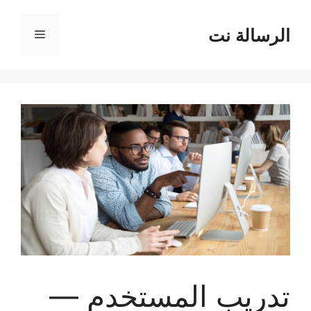
نتقل
لى
الرسالة نت
القائمة
لمحتوى
تدريب المستخدم —