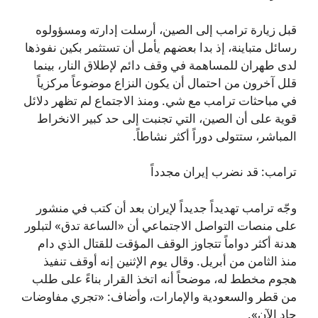
قبل زيارة ترامب إلى الصين، أرسلت إدارته ومسؤولوه
رسائل متباينة، إذ بدا بعضهم يأمل أن تستثمر بكين نفوذها
لدى طهران للمساهمة في وقف دائم لإطلاق النار، بينما
قلل آخرون من احتمال أن يكون النزاع موضوعاً مركزياً
في مباحثات ترامب مع شي. ومنذ الاجتماع لم تظهر دلائل
قوية على أن الصين، التي تجنبت إلى حد كبير الانخراط
المباشر، ستتولى دوراً أكثر نشاطاً.
ترامب: قد نضرب إيران مجدداً
وجّه ترامب تهديداً جديداً لإيران بعد أن كتب في منشور
على منصات التواصل الاجتماعي أن «الساعة تدق» لتبلور
هدنة أكثر دواماً تتجاوز الوقف المؤقت للقتال الذي دام
منذ الثامن من أبريل. وقال يوم الإثنين إنه أوقف تنفيذ
هجوم مخطط له، موضحاً أنه اتخذ القرار بناءً على طلب
من قطر والسعودية والإمارات، وأضاف: «تجري مفاوضات
جاد الآن».