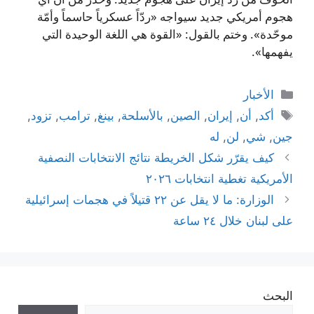
هجوم أمريكي جديد سيواجه «ردّاً عسكرياً حاسماً وأمّة
موحّدة». وختم بالقول: «القوة هي اللغة الوحيدة التي
يفهمها».
التصنيفات
الأخبار
الوسوم
أكد
,
أن
,
إيران
,
الصين
,
بالأسلحة
,
بينغ
,
ترامب
,
تزود
,
جين
,
شي
,
لن
,
له
كيف يقرّر شكل الخريطة نتائج الانتخابات النصفية
الأمريكية تغطية انتخابات ٢٠٢٦
الوزارة: ما لا يقل عن ٢٢ قتيلاً في هجمات إسرائيلية
على لبنان خلال ٢٤ ساعة
البحث