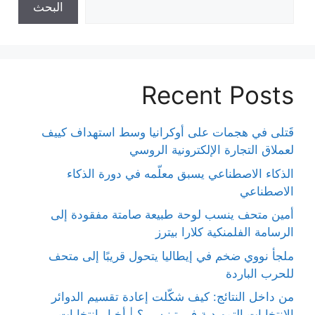
البحث
Recent Posts
قَتلى في هجمات على أوكرانيا وسط استهداف كييف
لعملاق التجارة الإلكترونية الروسي
الذكاء الاصطناعي يسبق معلّمه في دورة الذكاء
الاصطناعي
أمين متحف ينسب لوحة طبيعة صامتة مفقودة إلى
الرسامة الفلمنكية كلارا بيترز
ملجأ نووي ضخم في إيطاليا يتحول قريبًا إلى متحف
للحرب الباردة
من داخل النتائج: كيف شكّلت إعادة تقسيم الدوائر
الانتخابات التمهيدية في تينيسي؟ | أخبار انتخابات