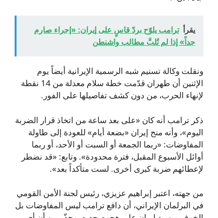
يقرأ
ترامب يلوّح بردّ قاسٍ على إيران: «إجراء صارم
جداً» إذا لم تُلبَّ مطالب واشنطن
ونقلت وكالة تسنيم شبه الرسمية الإيرانية أيضاً يوم
الإثنين أن طهران قدّمت خطة سلام معدلة من 14 نقطة
لإنهاء الحرب، من دون كشف تفاصيلها على الفور.
ذكر ترامب أنه كان «على بعد ساعة من اتخاذ قرار الضربة
اليوم»، وأنه منح إيران «بضعة أيام» للعودة إلى طاولة
المفاوضات: «ربما الجمعة أو السبت أو الأحد، أو ربما
أوائل الأسبوع المقبل، فترة محدودة». وتابع: «قد نضطر
لإعطائهم ضربة كبرى أخرى. لست متأكداً بعد».
من جهته، اعتبر إبراهيم عزيزي، رئيس لجنة الأمن القومي
في البرلمان الإيراني، أن دافع ترامب ليس المفاوضات بل
الخوف من رد إيران على هجوم جديد. وحذّر من أن أي