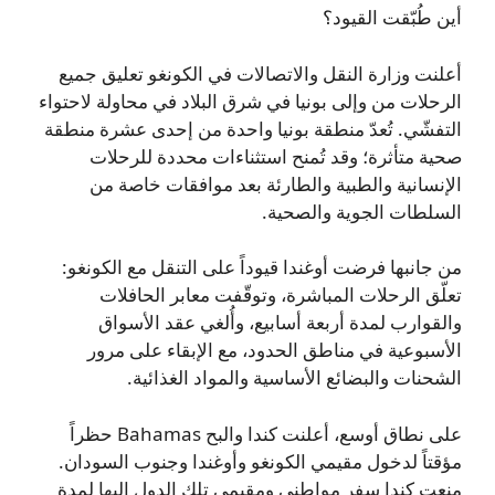
أين طُبّقت القيود؟
أعلنت وزارة النقل والاتصالات في الكونغو تعليق جميع
الرحلات من وإلى بونيا في شرق البلاد في محاولة لاحتواء
التفشّي. تُعدّ منطقة بونيا واحدة من إحدى عشرة منطقة
صحية متأثرة؛ وقد تُمنح استثناءات محددة للرحلات
الإنسانية والطبية والطارئة بعد موافقات خاصة من
السلطات الجوية والصحية.
من جانبها فرضت أوغندا قيوداً على التنقل مع الكونغو:
تعلّق الرحلات المباشرة، وتوقّفت معابر الحافلات
والقوارب لمدة أربعة أسابيع، وأُلغي عقد الأسواق
الأسبوعية في مناطق الحدود، مع الإبقاء على مرور
الشحنات والبضائع الأساسية والمواد الغذائية.
على نطاق أوسع، أعلنت كندا والبح Bahamas حظراً
مؤقتاً لدخول مقيمي الكونغو وأوغندا وجنوب السودان.
منعت كندا سفر مواطني ومقيمي تلك الدول إليها لمدة