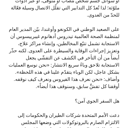
أو سوائل جسم شخص مُصاب أو متوفى، أو عبر أدوات
ملوّثة؛ لذا تُعدّ كل التدابير التي تقلّل الاتصال وسيلة فعّالة
للحدّ من العدوى.
على الصعيد الوطني في الكونغو وأوغندا، بيّن المدير العام
لمنظمة الصحة العالمية تيدروس أدهانوم غيبرييسوس أن
الاستجابة تشمل تتبّع المخالطين، وإنشاء مراكز علاج،
وتعزيز إجراءات الوقاية والسيطرة على العدوى. لكنه حذّر
أيضاً من أن التأخر في الكشف عن التفشّي يجعل
الاستجابة تلاحق وباءً سريع الانتشار: «نحن نوسع العمليات
بشكل عاجل، لكن الوباء يتقدّم علينا في هذه اللحظة».
وأضاف: «نحن نعرف هذا الفيروس ونعرف كيف نوقفه.
أوقفنا كل تفشٍّ سابق، وسنوقف هذا أيضاً».
هل السفر الجوي آمن؟
دعت الأمم المتحدة شركات الطيران والحكومات إلى
الالتزام الصارم بالبروتوكولات التي وضعها المجلس