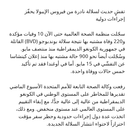
تفشٍ حديث لسلالة نادرة من فيروس الإيبولا يحفّز
إجراءات دولية
سجّلت منظمة الصحة العالمية حتى الآن 10 وفيات مؤكدة
و220 وفاة مشتبه بها نتيجة سلالة بوندبوجو (BVD) القاتلة
في جمهورية الكونغو الديمقراطية منذ منتصف مايو.
وسُجّلت أيضاً نحو 900 حالة مشتبه بها منذ إعلان كينشاسا
عن التفشّي في 15 مايو. أما في أوغندا فقد تم تأكيد
خمس حالات ووفاة واحدة.
رفعت وكالة الصحة التابعة للأمم المتحدة الأسبوع الماضي
تقديرها للمخاطر على المستوى الوطني في الكونغو
الديمقراطية من عالية إلى عالية جدًّا، مع إبقاء التقييم
على المستوى العالمي عند مستوى منخفض. ومع ذلك،
اتخذت عدة دول إجراءات حدودية وحظر سفر مؤقت
احترازاً لاحتواء انتشار السلالة الجديدة.