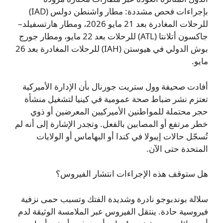
بإجراءات فحص مشددة: مطار واشنطن دولس (IAD)
للرحلات المغادرة بعد 21 مايو 2026، ومطار هارتسفيلد–
جاكسون أتلانتا (ATL) للرحلات بعد 22 مايو، ومطار جورج
بوش الدولي في هيوستن (IAH) للرحلات المغادرة بعد 26
مايو.
أفادت صحيفة وول ستريت جورنال بأن الإدارة الأميركية
تعتزم نشر ضباط صحة عمومية في كينيا لتشغيل منشأة
حجر محتملة للمواطنين الأميركيين المعرضين أو ذوي
خطر مرتفع أو المصابين بالفعل. وتجدر الإشارة إلى أنه لم
تُسجّل حالات إيبولا في كندا أو البهاماس أو الولايات
المتحدة حتى الآن.
هل ستوقف هذه الإجراءات انتشار الفيروس؟
سلالة بوندبوجو نادرة وشديدة الفتك وتسبب حمى نزفية
فيروسية حادة. ينتقل الفيروس عبر الملامسة الوثيقة لدم