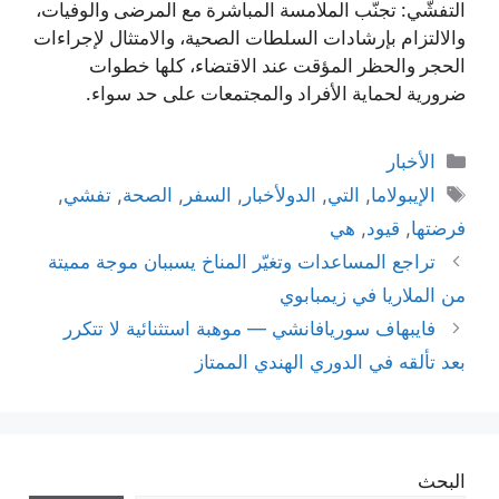
التفشّي: تجنّب الملامسة المباشرة مع المرضى والوفيات،
والالتزام بإرشادات السلطات الصحية، والامتثال لإجراءات
الحجر والحظر المؤقت عند الاقتضاء، كلها خطوات
ضرورية لحماية الأفراد والمجتمعات على حد سواء.
التصنيفات
الأخبار
الوسوم
الإيبولاما
,
التي
,
الدولأخبار
,
السفر
,
الصحة
,
تفشي
,
فرضتها
,
قيود
,
هي
تراجع المساعدات وتغيّر المناخ يسببان موجة مميتة
من الملاريا في زيمبابوي
فايبهاف سوريافانشي — موهبة استثنائية لا تتكرر
بعد تألقه في الدوري الهندي الممتاز
البحث