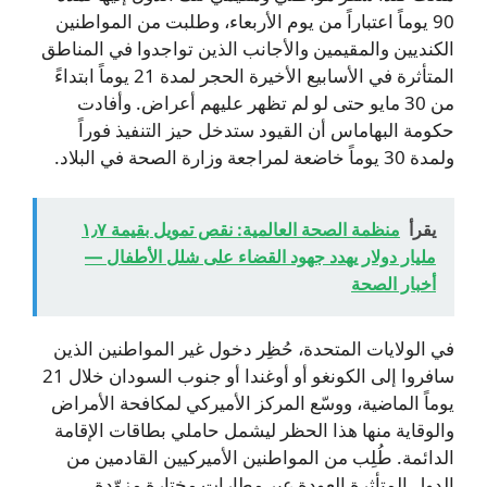
90 يوماً اعتباراً من يوم الأربعاء، وطلبت من المواطنين
الكنديين والمقيمين والأجانب الذين تواجدوا في المناطق
المتأثرة في الأسابيع الأخيرة الحجر لمدة 21 يوماً ابتداءً
من 30 مايو حتى لو لم تظهر عليهم أعراض. وأفادت
حكومة البهاماس أن القيود ستدخل حيز التنفيذ فوراً
ولمدة 30 يوماً خاضعة لمراجعة وزارة الصحة في البلاد.
يقرأ
منظمة الصحة العالمية: نقص تمويل بقيمة ١٫٧
مليار دولار يهدد جهود القضاء على شلل الأطفال —
أخبار الصحة
في الولايات المتحدة، حُظِر دخول غير المواطنين الذين
سافروا إلى الكونغو أو أوغندا أو جنوب السودان خلال 21
يوماً الماضية، ووسّع المركز الأميركي لمكافحة الأمراض
والوقاية منها هذا الحظر ليشمل حاملي بطاقات الإقامة
الدائمة. طُلِب من المواطنين الأميركيين القادمين من
الدول المتأثرة العودة عبر مطارات مختارة مزوّدة