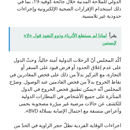
الدولي للملاحة المدنية خلال جائحة كوفيد-19، بما في
ذلك استخدام الإقرارات الصحية الإلكترونية وإجراءات
حدودية غير تلامسية.
يقرأ
لماذا لم يستطع الأثرياء وذوو النفوذ قول «لا»
لإبستين
أكّد المجلس أنّ الرحلات الدولية آمنة حالياً، وحثّ الدول
على عدم إغلاق الحدود أو فرض قيود على السفر أو
التجارة، مع التركيز بدلاً من ذلك على فحص المغادرين في
نقاط الخروج بدلاً من فحص القادمين عند الوصول. وصرّح
المجلس أنّه «يمكن تطبيق فحص الخروج في الدول
المتأثرة على جميع الأشخاص في المطارات الدولية
للكشف عن حالات مرضية غير مبرّرة مصحوبة بحمى
وأعراض متسقة مع احتمال الإصابة بسلالة BVD».
اجراءات الوقاية الفردية تظلّ حجر الزاوية في الحدّ من