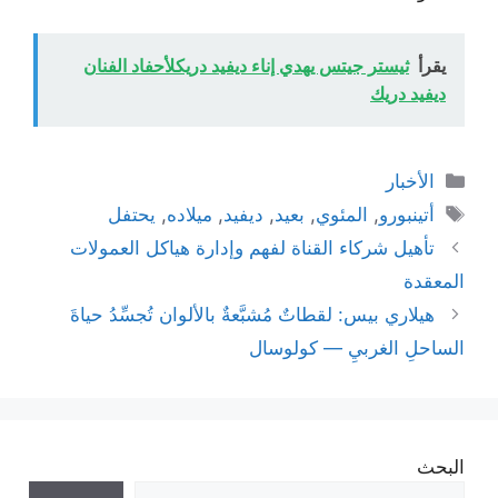
يقرأ
ثيستر جيتس يهدي إناء ديفيد دريكلأحفاد الفنان
ديفيد دريك
التصنيفات
الأخبار
الوسوم
أتينبورو
,
المئوي
,
بعيد
,
ديفيد
,
ميلاده
,
يحتفل
تأهيل شركاء القناة لفهم وإدارة هياكل العمولات
المعقدة
هيلاري بيس: لقطاتٌ مُشبَّعةٌ بالألوان تُجسِّدُ حياةَ
الساحلِ الغربيِ — كولوسال
البحث