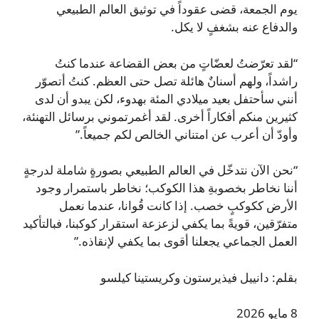
يوم الجمعة، قضى عقوداً في توثيق العالم الطبيعي
والدفاع عنه بشغفٍ لا يكل.
“لقد تعرّضتُ لعضّاتٍ من بعض القضاعة عندما كنتُ
راشداً، ولهم أسنانٌ هائلة تصل حتى العظم. كنتُ أتصوّر
أنني سأحتفل بعيد ميلادي المئة بهدوء، لكن يبدو أن لدى
كثيرين منكم أفكاراً أخرى. لقد أغمرتموني برسائل التهنئة،
وأودّ أن أعرب عن امتناني الخالص لكم جميعاً.”
“نحن الآن نتدخّل في العالم الطبيعي بصورةٍ شاملة لدرجةٍ
أننا نخاطر بخصوبةِ هذا الكوكب؛ نخاطر باستمرار وجود
الأرض ككوكبٍ خصب. إذا كانت قُوانا، عندما نعمل
متفرّقين، قويةً بما يكفي لزعزعة استقرار كوكبنا، فبالتأكيد
العمل الجماعي يجعلنا أقوى بما يكفي لإنقاذه.”
بقلم: دانييل فيذيرستون وكريستينا كيلسو
8 مايو 2026