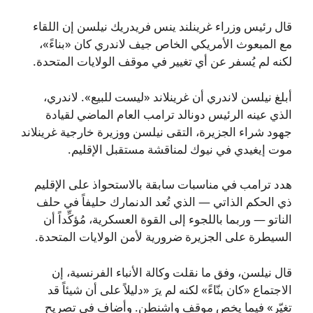
قال رئيس وزراء غرينلند ينس فريدريك نيلسن إن اللقاء
مع المبعوث الأمريكي الخاص جيف لاندري كان «بناءً»،
لكنه لم يُسفر عن أي تغيير في موقف الولايات المتحدة.
أبلغ نيلسن لاندري أن غرينلاند «ليست للبيع». لاندري،
الذي عينه الرئيس دونالد ترامب العام الماضي لقيادة
جهود شراء الجزيرة، التقى نيلسن ووزيرة خارجية غرينلاند
موت إيغيدي في نيوك لمناقشة مستقبل الإقليم.
هدد ترامب في مناسبات سابقة بالاستحواذ على الإقليم
ذي الحكم الذاتي — الذي تُعد الدنمارك حليفاً في حلف
الناتو — وربما باللجوء إلى القوة العسكرية، مُؤكِّداً أن
السيطرة على الجزيرة ضرورية لأمن الولايات المتحدة.
قال نيلسن، وفق ما نقلت وكالة الأنباء الفرنسية، إن
الاجتماع «كان بنّاءً» لكنه لم يرَ «دليلاً على أن شيئاً قد
تغيّر» فيما يخص موقف واشنطن. وأضاف في تصريح