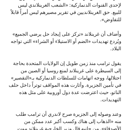
لإحدى القنوات الدنماركية: «الشعب الغرينلاندي ليس
للبيع. حق الغرينلانديين في تقرير مصيرهم ليس أمراً قابلاً
للتفاوض».
وأضاف أن غرينلاند «تركز على إيجاد حل يرضي الجميع»
ويُردع تهديدات «الضم أو الاستيلاء أو الشراء» التي تواجه
البلاد.
يقول ترامب منذ زمن طويل إن الولايات المتحدة بحاجة
إلى السيطرة على غرينلاند لمنع روسيا أو الصين من
احتلالها، ووجه اتهامات للسلطات الدنماركية بـ«التقصير»
في تأمين الجزيرة. وأثارت هذه المواقف توتراً داخل حلف
الناتو، حيث اعترضت عدة دول أوروبية على مثل هذه
التهديدات.
وعند وصوله إلى الجزيرة صرح لاندري أن ترامب طلب
منه «الذهاب إلى هناك وكسب أكبر عدد ممكن من
الأصدقاء». من جانبه قال وزير الخارجية غرينلاند موت