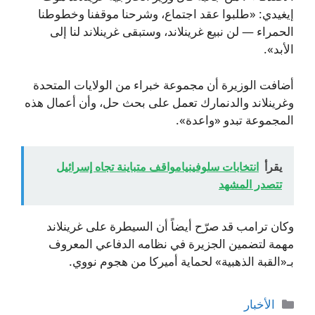
إيغيدي: «طلبوا عقد اجتماع، وشرحنا موقفنا وخطوطنا
الحمراء — لن نبيع غرينلاند، وستبقى غرينلاند لنا إلى
الأبد».
أضافت الوزيرة أن مجموعة خبراء من الولايات المتحدة
وغرينلاند والدنمارك تعمل على بحث حل، وأن أعمال هذه
المجموعة تبدو «واعدة».
يقرأ
انتخابات سلوفينيامواقف متباينة تجاه إسرائيل
تتصدر المشهد
وكان ترامب قد صرّح أيضاً أن السيطرة على غرينلاند
مهمة لتضمين الجزيرة في نظامه الدفاعي المعروف
بـ«القبة الذهبية» لحماية أميركا من هجوم نووي.
التصنيفات
الأخبار