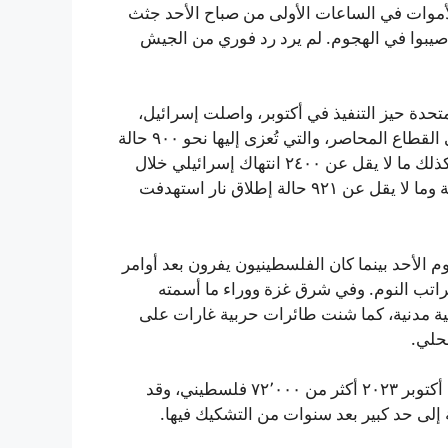
موات في الساعات الأولى من صباح الأحد جثث
، وأفاد الطاقم الطبي بأن نحو ١٠ مدنيين أصيبوا في الهجوم. لم يرد رد فوري من الجيش
حدة حيز التنفيذ في أكتوبر، واصلت إسرائيل،
بحسب السلطات الصحية في غزة، هجماتها شبه اليومية على القطاع المحاصر، والتي تُعزى إليها نحو ٩٠٠ حالة
وفاة خلال هذه الفترة. مكتب الإعلام الحكومي في غزة وثّق كذلك ما لا يقل عن ٢٤٠٠ انتهاك إسرائيلي خلال
الأشهر الستة الأولى للتهدئة، شملت أكثر من ١١٠٠ غارة جوية وما لا يقل عن ٩٢١ حالة إطلاق نار استهدفت
 الأحد بينما كان الفلسطينيون يفرون بعد أوامر
راتب النوم. وفي شرق غزة ووراء ما أسمته
ة مدنية، كما شنت طائرات حربية غارات على
حلي.
بلغت حصيلة القتلى منذ بدء الحرب الإسرائيلية على غزة في أكتوبر ٢٠٢٣ أكثر من ٧٢٬٠٠٠ فلسطيني، وقد
 إلى حد كبير بعد سنوات من التشكيك فيها.