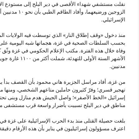
نقلت مستشفي شهداء الأقصى في دير البلح إلى مستودع الأ
الزوجين ورضيعهما
الإسرائيلي.
منذ دخول «وقف إطلاق النار» الذي توسطت فيه الولايات المت
مدنيين.
من غزة، أفاد مراسل الجزيرة هاني محمود بأن القصف بدأ يوم
تهجير قسري؛ وفرّ كثيرون حاملين متاعهم الشخصي، ومنها م
إسرائيل «الخط الأصفر»؛ واصل الجيش هدم منازل وبنى تحتي
مناطق في دير البلح تسببت بأضرار واسعة قرب مستشفى م
اعترف مسؤولون إسرائيليون في يناير بأن هذه الأرقام دقيقة