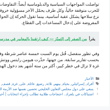
تواصلت المواجهات السياسية والدبلوماسية أيضاً: التفاوضا
للحرب متوقفة حالياً، وكل طرف يحمّل الآخر مسؤولية خرو
نزع سلاحها يشكل عقبة أساسية، بينما تقول الحركة إن الحوار
المفروضة على إدخال المساعدات إلى القطاع.
يقرأ
من الصفر إلى التميّز — كيف ارتقينا بالمعايير في مدرسة 
بحسب تقارير سابقة. من جهتها، حذّرت هيومن رايتس ووتش هذا
غزة لا تزال في خطر كبير، أكثر من ستة أشهر بعد دخول الهدنة
التصنيفات
الأخبار
الوسوم
أفراد
,
إسرائيلي
,
بحياة
,
بينهم
,
ثلاثة
,
رضيع
,
عائلة
,
على
,
غزة
,
قصف
,
ينبغي على دول مجلس التعاون الخليجي تحصين نفسها ضد الأزمة ا
اشتباكات في بلغراد.. احتجاجات طلابية تطالب بإجراء انتخابات | أخ