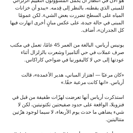
هو الآن في انتظار أن يكمل المسؤولون التقييم الزلزالي
للمبنى الذي يقطنه، بالنظر إلى قِدمه. «يبدو أن خزانات
المياه على السطح تضررت بعض الشيء. لكن عمومًا
المبنى في حالة جيدة، على عكس مبانٍ أخرى انهارت فيها
كل الجدران»، أضاف.
يونيس أرياس، البالغة من العمر 45 عامًا، تعمل في مكتب
صرف عملات في حي ألتاميرا وشعرت بالزلزال أثناء
عودتها إلى حي لا كاليفورنيا في ضواحي كاراكاس.
«كان مرعبًا — اهتزاز المباني، هدير الأعمدة»، قالت
أرياس. «انها كانت مرعبة حقًا.»
استذكرت أرياس أنها تعرضت لهزّات طفيفة من قبل في
فنزويلا، الواقعة على حدود صفيحتين تكتونيتين، لكن لا
شيء يضاهي ما حدث يوم الأربعاء، لا سيما لوجود هزّتين
متتاليتين.