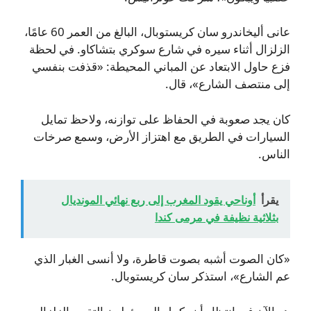
عانى أليخاندرو سان كريستوبال، البالغ من العمر 60 عامًا،
الزلزال أثناء سيره في شارع سوكري بتشاكاو. في لحظة
فزع حاول الابتعاد عن المباني المحيطة: «قذفت بنفسي
إلى منتصف الشارع»، قال.
كان يجد صعوبة في الحفاظ على توازنه، ولاحظ تمايل
السيارات في الطريق مع اهتزاز الأرض، وسمع صرخات
الناس.
يقرأ
أوناحي يقود المغرب إلى ربع نهائي المونديال
بثلاثية نظيفة في مرمى كندا
«كان الصوت أشبه بصوت قاطرة، ولا أنسى الغبار الذي
عم الشارع»، استذكر سان كريستوبال.