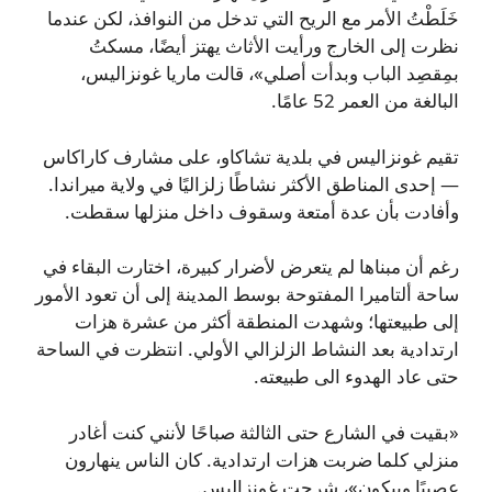
خَلَطْتُ الأمر مع الريح التي تدخل من النوافذ، لكن عندما
نظرت إلى الخارج ورأيت الأثاث يهتز أيضًا، مسكتُ
بمِقصِد الباب وبدأت أصلي»، قالت ماريا غونزاليس،
البالغة من العمر 52 عامًا.
تقيم غونزاليس في بلدية تشاكاو، على مشارف كاراكاس
— إحدى المناطق الأكثر نشاطًا زلزاليًا في ولاية ميراندا.
وأفادت بأن عدة أمتعة وسقوف داخل منزلها سقطت.
رغم أن مبناها لم يتعرض لأضرار كبيرة، اختارت البقاء في
ساحة ألتاميرا المفتوحة بوسط المدينة إلى أن تعود الأمور
إلى طبيعتها؛ وشهدت المنطقة أكثر من عشرة هزات
ارتدادية بعد النشاط الزلزالي الأولي. انتظرت في الساحة
حتى عاد الهدوء الى طبيعته.
«بقيت في الشارع حتى الثالثة صباحًا لأنني كنت أغادر
منزلي كلما ضربت هزات ارتدادية. كان الناس ينهارون
عصبيًا ويبكون»، شرحت غونزاليس.