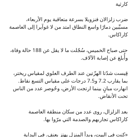
كارثية
ضرب زلزالان فنزويلا بسرعة متعاقبة يوم الأربعاء،
مسبِّبين دمارًا واسع النطاق امتد من لا غوآيرا إلى العاصمة
كاراكاس.
حتى صباح الخميس، سُجّلت ما لا يقل عن 188 حالة وفاة،
وأُبلغ عن إصابة الآلاف.
قِيست شدّتا الهزّتين عند الطرف العلوي لمقياس ريختر،
بما يقارب 7.2 و7.5 درجات على مقياس التسع نقاط.
انهارت مبانٍ بينما ارتجت الأرض، وحُوصر عدد من الناس
تحت الأنقاض.
بعد الزلزال، روى عدد من سكان منطقة العاصمة
كاراكاس تجاربهم والصدمة التي مرّوا بها.
«كنت في البيت، وبدأ المنزل يهتز بعنف. في البداية