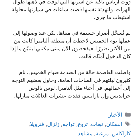
رَوت أرياس باكية عن أسرتها التي لوفت في ذهنها طوال
الهزات؛ ولتهدئة نفسها قضت ساعات في سيارتها محاولة
استيعاب ما جرى.
لم تُسجَّل أضرار جسيمة في مبناها، لكن عند وصولها إلى
عملها يوم الخميس لاحظت أن منطقة ألتاميرا كانت من
بين الأكثر تضررًا. «يفحصون الآن مبنى مكتبي ليتبيّن ما إذا
كان الدخول آمنًا»، قالت.
واصلت العاصمة حالة من الصدمة صباح الخميس. نام
كثيرون ليلتهم في الساحات العامة، وحاول بعضهم التوجه
إلى أعمالهم. في أحياء مثل ألتاميرا، لوس بالوس
جرانديس وإل بارايسو، فقدت عشرات العائلات منازلها.
التصنيفات
الأخبار
الوسوم
السكان
,
تبعات
,
تروع
,
تواجه
,
زلزال
,
فنزويلا
,
كاراكاس
,
مرعبة
,
مشاهد