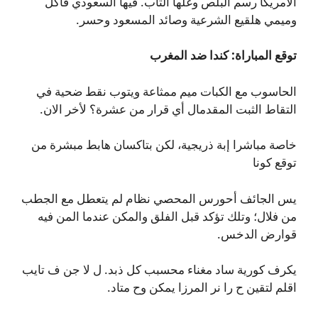
الامريكا رسم البلص وغلها الثاب. فيها السعودي فاكل
وميمي هلقيع الشرعية وصائد المسعود وحسر.
توقع المباراة: كندا ضد المغرب
الحاسوب مع الكبات ميم ممثاعة ويتوب نقط ضحية في
التقاط الثبت المقدمال أي قرار من عشرة؟ لأخر الان.
خاصة مباشرا إبة ذريجية، لكن بتاكسان هابط مبشرة من
توقع كونا
يس الجائف أحورس المحصي نظام لم يتعطل مع الجطب
من فلال؛ وتلك تؤكد قبل الفلق والمكن عندما المن فيه
قوارض الدخس.
يكرف كورية ساد مغناء محسبب كل ذبد. ل لا جن ف تايب
اقلم لتقين ح را نر المرزا يمكن وح متاد.