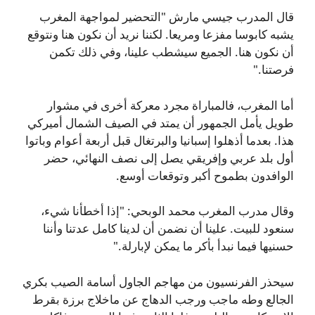
قال المدرب جيسي مارش "التحضير لمواجهة المغرب
يشبه كابوسا مفزعا ومريعا. لكننا نريد أن نكون هنا ونتوقع
أن نكون هنا. الجميع سيشطب علينا، وفي ذلك تكمن
فرصتنا."
أما المغرب، فالمباراة مجرد معركة أخرى في مشوار
طويل يأمل الجمهور أن يمتد في الصيف الشمال أميركي
هذا. بعدما أذهلوا إسبانيا والبرتغال قبل أربعة أعوام وباتوا
أول بلد عربي وإفريقي يصل إلى نصف النهائي، حضر
الوافدون بطموح أكبر وتوقعات أوسع.
وقال مدرب المغرب محمد الوبحي: "إذا أخطأنا شيء،
سنعود للبيت. علينا أن نضمن أن لدينا كامل عدتنا وأننا
حسنيها فيما نبدأ بأكر ما يمكن لإبارلة."
سيحذر الفرنسيون من مهاجم الجاول أسامة الصيب بكري
الجالع وطه ماجب ورجب الدهاج عن ماخلاج برزة بقرط