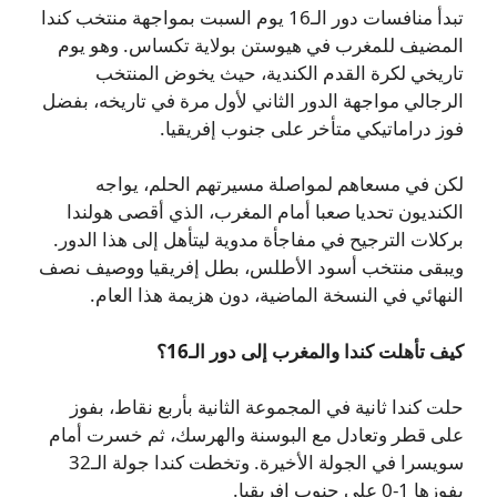
تبدأ منافسات دور الـ16 يوم السبت بمواجهة منتخب كندا
المضيف للمغرب في هيوستن بولاية تكساس. وهو يوم
تاريخي لكرة القدم الكندية، حيث يخوض المنتخب
الرجالي مواجهة الدور الثاني لأول مرة في تاريخه، بفضل
فوز دراماتيكي متأخر على جنوب إفريقيا.
لكن في مسعاهم لمواصلة مسيرتهم الحلم، يواجه
الكنديون تحديا صعبا أمام المغرب، الذي أقصى هولندا
بركلات الترجيح في مفاجأة مدوية ليتأهل إلى هذا الدور.
ويبقى منتخب أسود الأطلس، بطل إفريقيا ووصيف نصف
النهائي في النسخة الماضية، دون هزيمة هذا العام.
كيف تأهلت كندا والمغرب إلى دور الـ16؟
حلت كندا ثانية في المجموعة الثانية بأربع نقاط، بفوز
على قطر وتعادل مع البوسنة والهرسك، ثم خسرت أمام
سويسرا في الجولة الأخيرة. وتخطت كندا جولة الـ32
بفوزها 1-0 على جنوب إفريقيا.