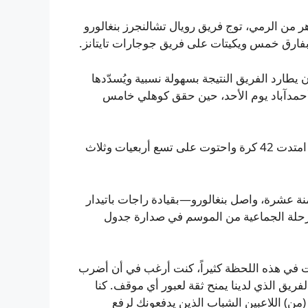
7* بلا هزيمة) وبعرضٍ باهر من الرمي، توج فريق رويال تشالنجرز بنغالورو
زٍ بفارق خمس ويكيتات على فريق جوجارات تايتانز.
من خطورة جوجارات إلى مجموع 155/8، قبل أن يطارد الفريق النتيجة بسهولة نسبية ويُسدّدها
ي ملعب أحمدآباد يوم الأحد، حين حقق كوهلي خامس
أنهى كوهلي المباراة بستّة قاسية لتتوّج انفرادته الرائعة التي امتدت 42 كرة واحتوت على تسع أربعيات وثلاث
منة عشرة، واصل بنغالورو—بقيادة راجات باتيدار
رحلة الجماعية من الموسم في صدارة جدول
لم بها. فكرت في هذه اللحظة كثيراً، كنت أرغب في أن أضرب
ريق الذي لدينا يمنح ثقة لعبور أي موقف. كنا
(من) اللاعبين الشباب الذين يدفعونك لرفع