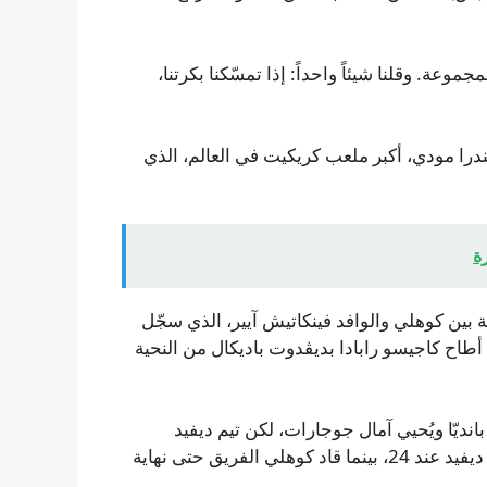
ة. وقلنا شيئاً واحداً: إذا تمسّكنا بكرتنا،
في ملعب ناريندرا مودي، أكبر ملعب كريكيت في العالم، الذي
ة
الورو بسرعة بفضل شراكة افتتاحية قدرها 62 نقطة بين كوهلي والوافد فينكاتيش آيير، الذي سجّل
نما أطاح كاجيسو رابادا بديڤدوت باديكال من النحية
في أونيڤر ليُعيد باتيدار (15) وكْرونال بانديّا ويُحيي آمال جوجارات، لكن تيم ديفيد
وكوهلي أرسيا شراكة بقيمة 41 نقطة لتهدئة الموقف. سقط ديفيد عند 24، بينما قاد كوهلي الفريق حتى نهاية