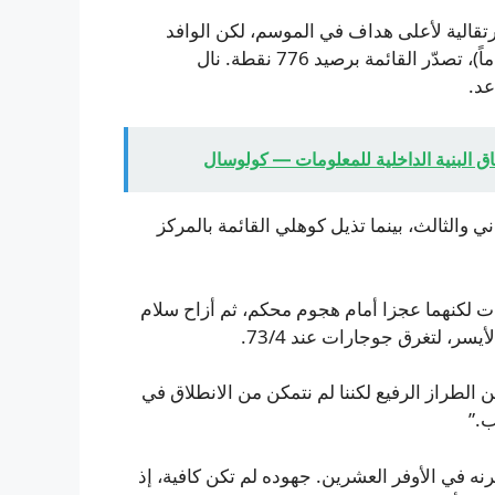
قالية لأعلى هداف في الموسم، لكن الوافد
المدهش من راجيستان رويالز، فيباهف سوريانفانشي (15 عاماً)، تصدّر القائمة برصيد 776 نقطة. نال
عد.
اق البنية الداخلية للمعلومات — كولوسال
ن (722) في المركزين الثاني والثالث، بينما تذيل كوهلي القائمة بالمركز
صفوف جوجارات لكنهما عجزا أمام هجوم محكم، ثم أزاح سلام
الطراز الرفيع لكننا لم نتمكن من الانطلاق في
ب.”
ه في الأوفر العشرين. جهوده لم تكن كافية، إذ