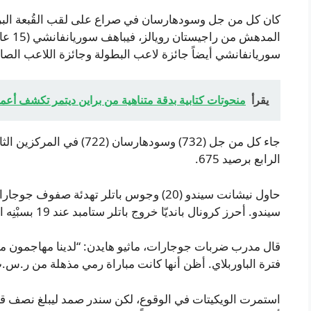
كان كل من جل وسودهارسان في صراع على لقب القُبعة البرت
سوريانفانشي أيضاً جائزة لاعب البطولة وجائزة اللاعب الصا
يقرأ
منحوتات كتابية بدقة متناهية من براين ديتمر تكشف أعم
جاء كل من جل (732) وسودهارسا
الرابع برصيد 675.
حاول نيشانت سيندو (20) وجوس باتلر تهدئة 
سيندو. أحرز كرونال بانديّا خروج باتلر ستامبد عند 19 بسبْنِه الأيسر، لتغرق جوجارات عند 73/4.
قال مدرب ضربات جوجارات، ماثيو هايدن: “لدينا مهاجمون من 
فترة الباوربلاي. أظن أنها كانت مباراة رمي مذهلة من ر.س.
استمرت الويكيتات في الوقوع، لكن سندر صمد ليبلغ نصف قرن