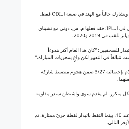
بات باتيدار ضمن نخبة القادة الذين حققوا القبين على التوالي في الـIPL؛ فقد فعلها م. س. دوني مع تشيناي
دار للصحفيين: “كان هذا العام أكثر هدوءاً
ُبالغاً في التعبير لكن واعٍ بمجريات المباراة.”
حفرت سرعات بنغالورو طريق الانتصار حيث تألق راسيخ سلام بإحصائية 3/27 ضمن هجوم منضبط شاركه
نهما.
وبشكل متكرر. لم يقدم سوى واشنطن سندر مقاومة
وُلِمَس الهجوم الأول حين أطاح هازلوود بكابتن شوبمان جل عند 10، بينما التقط باتيدار لقطة جريّ ممتازة. ثم