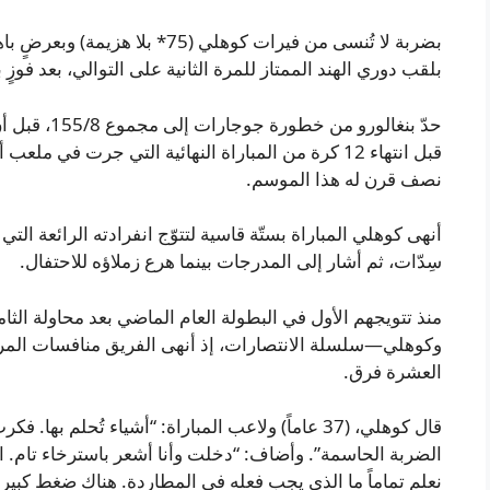
بضربة لا تُنسى من فيرات كوهلي (5
بلقب دوري الهند الممتاز للمرة الثانية على التوالي، بعد فو
حدّ بنغالورو 
قبل انتهاء 12 كرة من المباراة النهائية التي جرت ف
نصف قرن له هذا الموسم.
سِدّات، ثم أشار إلى المدرجات بينما هرع زملاؤه للاحتفال.
منذ تتويجهم الأول في البطولة العام الماضي بعد محاولة الثا
وكوهلي—سلسلة الانتصارات، إذ أنهى الفريق منافسات الم
العشرة فرق.
قال كوهلي، (37 عاماً) ولاعب المباراة: “أشياء تُح
الضربة الحاسمة”. وأضاف: “دخلت وأنا أشعر باسترخاء تام. الف
نعلم تماماً ما الذي يجب فعله في المطاردة. هناك ضغط كبير 