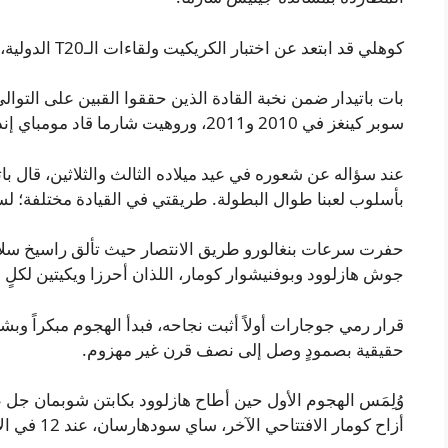
كوهلي قد ابتعد عن اختبار الكريكيت ولقاءات الـT20 الدولية، ويشارك حالياً مع الهند في صيغة الـODI فقط.
سوبر كينغز في 2010 و2011، وروهيت شارما قاد مومباي إنديانز للقب في 2019 و2020.
عند سؤاله عن شعوره في عيد ميلاده الثالث والثلاثين، قال باتي
بأسلوب لعبنا طوال البطولة. طريقتي في القيادة مختلفة؛ لست م
جوش هازلوود وبوفنيشوار كومار، اللذان أحرزا ويكيتين لكلٍ م
قرار رمي جوجارات أولاً أثبت نجاحه، فبدأ الهجوم مبكراً 
حقيقية بصمودٍ وصل إلى نصف قرن غير مهزوم.
أزاح كومار الافتتاحي الآخر، ساي سودهارسان، عند 12 في الأوفر التالي.