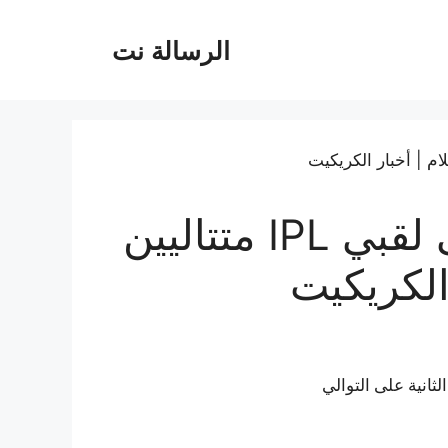
الرسالة نت
كوهلي يقود بنغالورو إلى لقبي IPL متتاليين
الكريكيت