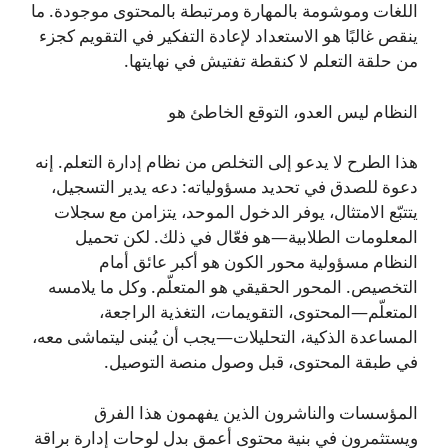
اللغات وموشومة بالمهارة ومرتبطة بالمحتوى موجودة. ما
ينقص غالبًا هو الاستعداد لإعادة التفكير في التقويم كجزء
من حلقة التعلم لا كنقطة تفتيش في نهايتها.
النظام ليس العدو، التوقع الخاطئ هو
هذا الطرح لا يدعو إلى التخلص من نظام إدارة التعلم. إنه
دعوة للصدق في تحديد مسؤولياته: دعه يدير التسجيل،
يتتبّع الامتثال، يوفر الدخول الموحد، يتزامن مع سجلات
المعلومات الطلابية—هو فعّال في ذلك. لكن تحميل
النظام مسؤولية محور الكون هو أكبر عائق أمام
التخصيص. المحور الحقيقي هو المتعلّم. وكل ما يلامسه
المتعلّم—المحتوى، التقويمات، التغذية الراجعة،
المساعدة الذكية، التحليلات—يجب أن يُبنى ليتماشى معه،
في طبقة المحتوى، قبل وصول منصة التوصيل.
المؤسسات والناشرون الذين يفهمون هذا الفرق
ويستثمرون في بنية محتوى أعمق بدل لوحات إدارة براقة