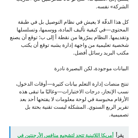
الشركة» نفسه.
كل هذا الدقّة لا يعيش في نظام التوصيل بل في طبقة
المحتوى—في كيفية تأليف المادة، ووسمها، وتسلسلها
وتقديمها. النظام يمرّرها من نقطة أ إلى ب؛ توقع أن يصنع
شخصية تعليمية من واجهة إدارة يشبه توقع أن يكتب
مكتب البريد رسائل أفضل.
البيانات موجودة، لكن البصيرة نادرة
تنتج منصات إدارة التعلم بيانات كثيرة—أوقات الدخول،
نسب الإنجاز، درجات الاختبارات—وغالبًا ما تبقى هذه
الأرقام محبوسة في لوحة معلومات لا يفتحها أحد بعد
تقرير الربع السنوي. المشكلة ليست تقنية بحتة بل
تصميمية.
يقرأ
أمريكا اللاتينية تتحد لتشجيع منافس الأرجنتين في