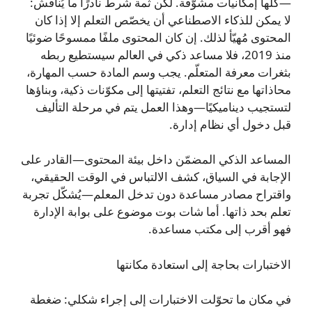
—كلها إمكانيات مشوّقة. لكن ثمة شرط نادرًا ما يُناقش:
لا يمكن للذكاء الاصطناعي أن يخصّص التعلم إلا إذا كان
المحتوى مُهيّأ لذلك. إن كان المحتوى ملفًا ممسوحًا ضوئيًا
منذ 2019، فلا مساعد ذكي في العالم سيستطيع ربطه
بثغرات معرفة المتعلّم. يجب وسم المادة حسب المهارة،
محاذاتها مع نتائج التعلم، تفتيتها إلى مكوّنات ذكية، وبناؤها
لتستجيب ديناميكيًا—وهذا العمل يتم في مرحلة التأليف
قبل دخول أي نظام إدارة.
المساعد الذكي المضمّن داخل بيئة المحتوى—القادر على
الإجابة في السياق، كشف الالتباس في الوقت الحقيقي،
واقتراح مصادر مساعدة دون تدخل المعلم—يُشكّل تجربة
تعلم بحد ذاتها. أما شات بوت موضوع على بوابة الإدارة
فهو أقرب إلى مكتب مساعدة.
الاختبارات بحاجة إلى استعادة مكانتها
في مكان ما تحوّلت الاختبارات إلى إجراء شكلي: ضغطة