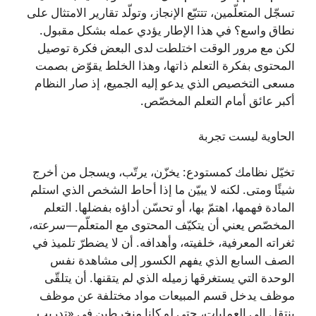
تسجّل المتعلّمين، تتتبّع الإنجاز، وتولّد تقارير الامتثال على
نطاق واسع؟ في هذا الإطار يؤدي عمله بشكل مقبول.
لكن مع مرور الوقت اختلطت لدى البعض فكرة توصيل
المحتوى بفكرة التعلم ذاتها، وهذا الخلط يقوّض بصمت
مسعى التخصيص الذي يدعو إليه الجميع، إذ صار النظام
أكبر عائق أمام التعلم المخصّص.
الحاوية ليست تجربة
تخيّل نظامك كمستودع: يخزّن، يرتّب، ويسجل من أخرج
شيئًا ومتى. لكنه لا يبيّن ما إذا أحاط الشخص الذي استلم
المادة فهمها، اهتمّ بها، أو تحسّن أداؤه بفضلها. التعلم
المخصّص يعني أن يتكيّف المحتوى مع المتعلّم—سرعته،
ثغراته المعرفية، خلفيته، وأهدافه. أن لا يضطرّ تلميذ في
الصف السابع الذي يفهم الكسور إلى مشاهدة نفس
الوحدة التي يستغرقها زميله الذي لم يتقنها. أن يتلقّى
موظف يدخل قسم المبيعات مواد مختلفة عن موظف
ينتقل إلى العمليات، حتى لو كانا منخرطين في «تدريب