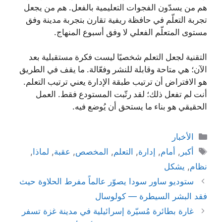
هم من يسدّون الفجوات التعليمية بالفعل. هم من يجعل
تجربة التعلّم في حافظة ريفية تقارن بتجربة مدينة وفق
مستوى المتعلّم الفعلي لا وفق أسبوع المنهاج.
التقنية لجعل التعلم شخصيًا ليست فكرة مستقبلية بعد
الآن؛ هي متاحة وقابلة للنشر وفعّالة. ما يقف في الطريق
هو الافتراض أن ترتيب طبقة الإدارة يعني ترتيب التعلم.
أنت لم تفعل ذلك؛ لقد رتّبت المستودع فقط. العمل
الحقيقي هو بناء ما يستحق أن يُوضع فيه.
التصنيفات
الأخبار
الوسوم
أكبر
,
أمام
,
إدارة
,
التعلم
,
المخصص
,
عقبة
,
لماذا
,
نظام
,
يشكل
ستوديو ساور سودا يصوّر عالماً مفرط الحلاوة حيث
فقد البشر السيطرة — كولوسال
غارة بطائرة مُسيّرة إسرائيلية في مدينة غزة تسفر