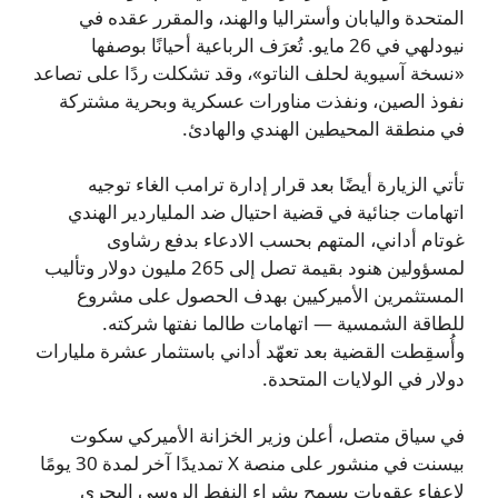
المتحدة واليابان وأستراليا والهند، والمقرر عقده في
نيودلهي في 26 مايو. تُعرَف الرباعية أحيانًا بوصفها
«نسخة آسيوية لحلف الناتو»، وقد تشكلت ردًا على تصاعد
نفوذ الصين، ونفذت مناورات عسكرية وبحرية مشتركة
في منطقة المحيطين الهندي والهادئ.
تأتي الزيارة أيضًا بعد قرار إدارة ترامب الغاء توجيه
اتهامات جنائية في قضية احتيال ضد الملياردير الهندي
غوتام أداني، المتهم بحسب الادعاء بدفع رشاوى
لمسؤولين هنود بقيمة تصل إلى 265 مليون دولار وتأليب
المستثمرين الأميركيين بهدف الحصول على مشروع
للطاقة الشمسية — اتهامات طالما نفتها شركته.
وأُسقِطت القضية بعد تعهّد أداني باستثمار عشرة مليارات
دولار في الولايات المتحدة.
في سياق متصل، أعلن وزير الخزانة الأميركي سكوت
بيسنت في منشور على منصة X تمديدًا آخر لمدة 30 يومًا
لإعفاء عقوبات يسمح بشراء النفط الروسي البحري