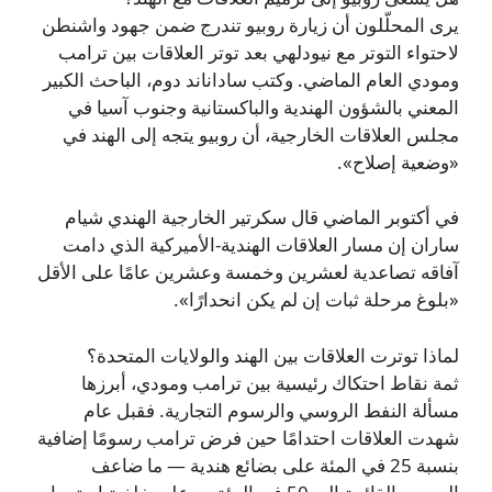
يرى المحلّلون أن زيارة روبيو تندرج ضمن جهود واشنطن
لاحتواء التوتر مع نيودلهي بعد توتر العلاقات بين ترامب
ومودي العام الماضي. وكتب ساداناند دوم، الباحث الكبير
المعني بالشؤون الهندية والباكستانية وجنوب آسيا في
مجلس العلاقات الخارجية، أن روبيو يتجه إلى الهند في
«وضعية إصلاح».
في أكتوبر الماضي قال سكرتير الخارجية الهندي شيام
ساران إن مسار العلاقات الهندية‑الأميركية الذي دامت
آفاقه تصاعدية لعشرين وخمسة وعشرين عامًا على الأقل
«بلوغ مرحلة ثبات إن لم يكن انحدارًا».
لماذا توترت العلاقات بين الهند والولايات المتحدة؟
ثمة نقاط احتكاك رئيسية بين ترامب ومودي، أبرزها
مسألة النفط الروسي والرسوم التجارية. فقبل عام
شهدت العلاقات احتدامًا حين فرض ترامب رسومًا إضافية
بنسبة 25 في المئة على بضائع هندية — ما ضاعف