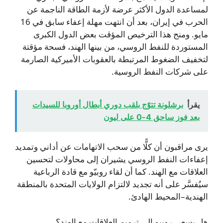
لمساعدة الدول الأكثر عرضة لأزمة الطاقة الناجمة عن
الحرب في إيران، بعد أن انتهت مهلة إعفاء سابق في 16
مايو. ومنح هذا الترخيص المؤقت بعض الدول الكبرى
المستوردة للنفط الروسي، من بينها الهند، فسحة مؤقتة
لتخفيف الضغوط المرتبطة بالعقوبات الأميركية الصارمة
على شركات النفط الروسية.
يقرأ
برشلونة تتوّج بلقب دوري أبطال أوروبا للسيدات
بعد فوز ساحق 4-0 على ليون
يرى مراقبون أن كلًّا من سحب الاتهامات عن أداني وتمديد
إعفاءات النفط الروسي يشيران إلى محاولات لتحسين
العلاقات مع الهند. كما أن لقاء روبيّو مع قادة الرباعية
سيُفسَّر على أنه تجديد لالتزام الولايات المتحدة بالمنطقة
الهندية–المحيط الهادئ.
هل يسعى روبيو إلى ترميم العلاقات مع الهند؟