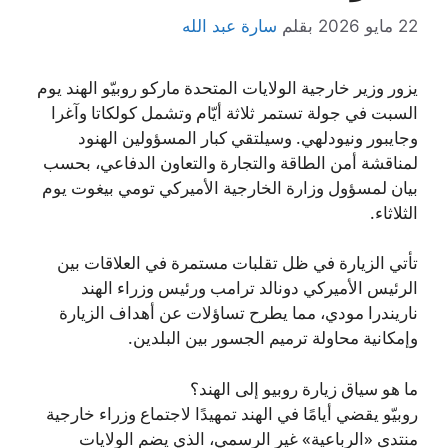
22 مايو 2026
بقلم
سارة عبد الله
يزور وزير خارجية الولايات المتحدة ماركو روبيّو الهند يوم
السبت في جولة تستمر ثلاثة أيّام وتشمل كولكاتا وآغرا
وجايبور ونيودلهي. وسيلتقي كبار المسؤولين الهنود
لمناقشة أمن الطاقة والتجارة والتعاون الدفاعي، بحسب
بيان لمسؤول وزارة الخارجية الأميركي تومي بيغوت يوم
الثلاثاء.
تأتي الزيارة في ظل تقلبات مستمرة في العلاقات بين
الرئيس الأميركي دونالد ترامب ورئيس وزراء الهند
ناريندرا مودي، مما يطرح تساؤلات عن أهداف الزيارة
وإمكانية محاولة ترميم الجسور بين البلدين.
ما هو سياق زيارة روبيو إلى الهند؟
روبيّو يقضي أيامًا في الهند تمهيدًا لاجتماع وزراء خارجية
منتدى «الرباعية» غير الرسمي، الذي يضم الولايات