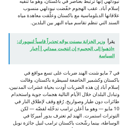
نيودلهي إنها ترتبط بعناصر في باكستان، وهو ما تنفيه
إسلام آباد. عقب الهجوم خفّضت نيودلهي منسوب
علاقاتها الدبلوماسية مع باكستان وعلّقت معاهدة مياه
السند التي تنظم تقاسم مياه النهر بين البلدين.
يقرأ
وزير الخزانة بيسنت يوجّه تحذيراً قاسياً لنيويورك:
«اذهبوا إلى الجحيم» إن انتخبت ممداني | أخبار
السياسة
في 7 مايو شنت الهند ضربات على تسع مواقع في
باكستان وكشمير الخاضعة لسيطرة باكستان، وقالت
إسلام آباد إن هذه الضربات أودت بحياة عشرات المدنيين،
وتبادل البلدان خلال الأيام التالية هجمات جوية واستخدام
طائرات دون طيار وصواريخ. رُقع وقف لإطلاق النار في
10 مايو — وهو ما أعلن ترامب تدخّله لفضّه — لكن
التوترات استمرت. الهند لم تعترف بدور أميركا في
الوساطة، بينما رشّحت باكستان ترامب لنيل جائزة نوبل