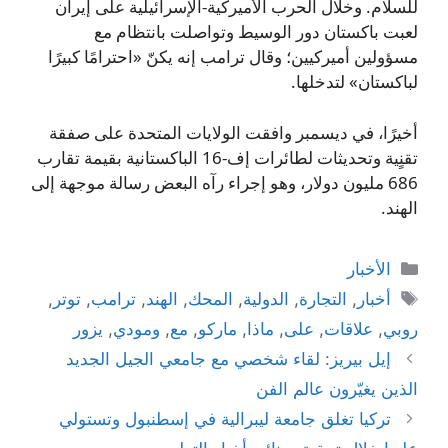
للسلام. وخلال الحرب الأميركية‑الإسرائيلية على إيران
لعبت باكستان دور الوسيط وتواصلت بانتظام مع
مسؤولين أميركيين؛ وقال ترامب إنه يكنّ «احترامًا كبيرًا
لباكستان» لتدخلها.
أخيرًا، في ديسمبر وافقت الولايات المتحدة على صفقة
تقنٍية وتحديثات لطائرات إف‑16 الباكستانية بقيمة تقارب
686 مليون دولار، وهو إجراء رآه البعض رسالة موجهة إلى
الهند.
التصنيفات
الأخبار
الوسوم
أخبار
,
التجارة
,
الدولية
,
المحك
,
الهند
,
ترامب
,
توتر
,
روبي
,
علاقات
,
على
,
ماذا
,
ماركو
,
مع
,
ومودي
,
يزور
إيل بيريز: لقاء شخصي مع جامعي الجيل الجديد
الذين يغيّرون عالم الفن
تركيا تغلق جامعة ليبرالية في إسطنبول وتستولي