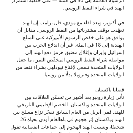
الرسوم القائمة إلى 50 في المئة — على خلفية استمرار
الهند في شراء النفط الروسي.
في أكتوبر، وبعد لقاء مع مودي، قال ترامب إن الهند
تعهّدت بوقف مشترياتها من النفط الروسي، مقابل أن
يوافق هو على خفض الرسوم الأميركية على السلع
الهندية إلى 18 في المئة. غير أن اندلاع الحرب بين
إسرائيل وإيران وإغلاق مضيق هرمز دفع الهند إلى
مواصلة شراء النفط الروسي المخفّض الثمن، ما جعل
الولايات المتحدة تسعى لإقناع نيودلهي بشراء نفط من
الولايات المتحدة وفنزويلا بدلًا من روسيا.
قضايا باكستان
تأتي زيارة روبيو بعد أشهر من تحسّن العلاقات بين
الولايات المتحدة وباكستان، الخصم الإقليمي التاريخي
للهند. ففي أبريل من العام السابق تفجّر نزاع مسلح بين
الهند وباكستان إثر هجوم في باهالغام أودى بحياة 26
شخصًا، ونسبت الهند الهجوم إلى جماعات انفصالية تقول