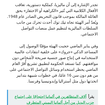
تجدر الإشارة إلى أن ماليزيا، كملكية دستورية، تعاقب
الأفعال الكلامية التي تُثير «الكراهية أو الاحتقار» بحق
العائلة المالكة بموجب قانون التحريض الصادر عام 1948.
ويُعدّ أمر الهيئة تجاه تيك توك أحدث تحرك من جانب
السلطات الماليزية لتنظيم عمل منصات التواصل
الاجتماعي.
وفي يناير الماضي حجبت الهيئة مؤقتًا الوصول إلى
المساعد الذكي «جروك» على خلفية انتقادات عالمية
لاستخدامه في إنتاج صور جنسية صريحة لأشخاص دون
موافقتهم. كما تستعد الحكومة لتطبيق تشريع أُقرّ العام
الماضي يحظر استخدام وسائل التواصل الاجتماعي على
من هم دون سن 16 عامًا، في خطوات شبيهة بتدابير
اتخذتها دول مثل أستراليا وإندونيسيا وفرنسا.
يقرأ
آلاف المتظاهرين في ألمانيا احتجاجًا على اجتماع
حزب البديل من أجل ألمانيا اليميني المتطرف