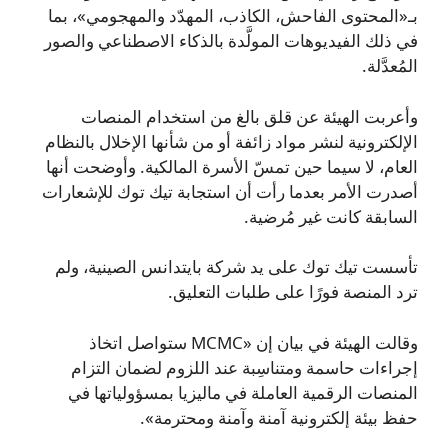
بـ«المحتوى الفاحش، الكاذب، المهدّد والمهجومي»، بما
في ذلك الفيديوهات المولَّدة بالذكاء الاصطناعي والصور
المُعدَّلة.
وأعربت الهيئة عن قلق بالغ من استخدام المنصات
الإلكترونية لنشر مواد زائفة أو من شأنها الإخلال بالنظام
العام، لا سيما حين تمسّ الأسرة المالكية. وأوضحت أنها
أصدرت الأمر بعدما رأت أن استجابة تيك توك للإشعارات
السابقة كانت غير مُرضية.
تأسست تيك توك على يد شركة بايتدانس الصينية، ولم
ترد المنصة فورًا على طلبات التعليق.
وقالت الهيئة في بيان إن «MCMC ستواصل اتخاذ
إجراءات حاسمة ومتناسِبة عند اللزوم لضمان التزام
المنصات الرقمية العاملة في ماليزيا بمسؤولياتها في
حفظ بيئة إلكترونية آمنة وآمنة ومحترمة».