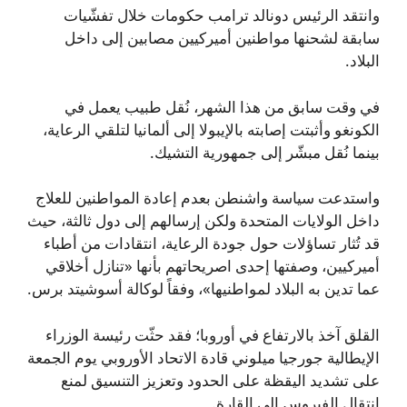
وانتقد الرئيس دونالد ترامب حكومات خلال تفشّيات
سابقة لشحنها مواطنين أميركيين مصابين إلى داخل
البلاد.
في وقت سابق من هذا الشهر، نُقل طبيب يعمل في
الكونغو وأثبتت إصابته بالإيبولا إلى ألمانيا لتلقي الرعاية،
بينما نُقل مبشّر إلى جمهورية التشيك.
واستدعت سياسة واشنطن بعدم إعادة المواطنين للعلاج
داخل الولايات المتحدة ولكن إرسالهم إلى دول ثالثة، حيث
قد تُثار تساؤلات حول جودة الرعاية، انتقادات من أطباء
أميركيين، وصفتها إحدى اصريحاتهم بأنها «تنازل أخلاقي
عما تدين به البلاد لمواطنيها»، وفقاً لوكالة أسوشيتد برس.
القلق آخذ بالارتفاع في أوروبا؛ فقد حثّت رئيسة الوزراء
الإيطالية جورجيا ميلوني قادة الاتحاد الأوروبي يوم الجمعة
على تشديد اليقظة على الحدود وتعزيز التنسيق لمنع
انتقال الفيروس إلى القارة.