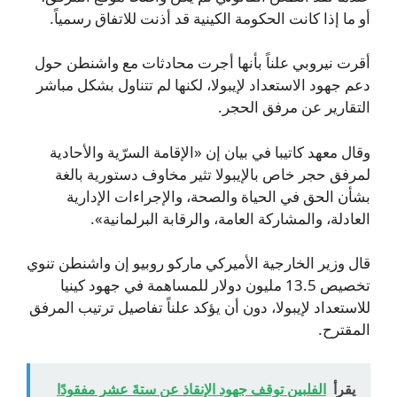
أو ما إذا كانت الحكومة الكينية قد أذنت للاتفاق رسمياً.
أقرت نيروبي علناً بأنها أجرت محادثات مع واشنطن حول
دعم جهود الاستعداد لإيبولا، لكنها لم تتناول بشكل مباشر
التقارير عن مرفق الحجر.
وقال معهد كاتيبا في بيان إن «الإقامة السرّية والأحادية
لمرفق حجر خاص بالإيبولا تثير مخاوف دستورية بالغة
بشأن الحق في الحياة والصحة، والإجراءات الإدارية
العادلة، والمشاركة العامة، والرقابة البرلمانية».
قال وزير الخارجية الأميركي ماركو روبيو إن واشنطن تنوي
تخصيص 13.5 مليون دولار للمساهمة في جهود كينيا
للاستعداد لإيبولا، دون أن يؤكد علناً تفاصيل ترتيب المرفق
المقترح.
يقرأ
الفلبين توقف جهود الإنقاذ عن ستةَ عشر مفقودًا