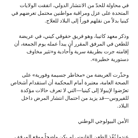
في محاولة للحدّ من الانتشار الدولي، اتفقت الولايات
المتحدة على عزل ومراقبة مواطنين محتمل تعرضهم في
كينيا بدلاً من نقلهم فوراً إلى البلاد للعلاج.
وذكر معهد كاتيبا، وهو فريق حقوقي كيني، في عريضة
للطعن في المرفق المقرر أن يبدأ عمله يوم الجمعة، أن
إقامته جرت بطريقة سرية وأُحادية و«تثير مخاوف
دستورية خطيرة».
وحذّرت العريضة من «مخاطر جسيمة وفورية» على
الصحة العامة، معتبرة أمام المحكمة أن استقدام أشخاص
تعرّضوا لإيبولا إلى كينيا—التي لا تعرف حالات مؤكدة
للفيروس—قد يزيد من احتمال انتشار المرض داخل
البلاد.
الأمن البيولوجي الوطني
عندما نُفّذ الطعن القانوني لم يكن واضحاً موقع المرفق،