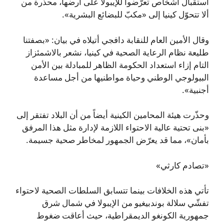
استقبال أشخاص تعرّضوا للإيبولا على أرضها، محذّرة من
ألا تتحوّل كينيا إلى «مكبّ للبضائع البشرية».
وقال الأمين العام للنقابة دافجي أتيلاه في بيان: «بصفتنا
طليعة نظام الرعاية الصحية في كينيا، نشعر بالاشمئزاز
التام إزاء استعداد الحكومة الظاهر للمبادلة بين الأمن
البيولوجي الوطني وحياة مواطنيها من أجل مساعدة
أجنبية».
وحذّرت هيئة المحامين الكينية أيضاً من أن البلاد تفتقر إلى
«بنى تحتية عالية الاحتواء اللازمة لإدارة مثل هذا المرفق
بأمان»، مما قد يعرّض الجمهور لمخاطر صحية جسيمة.
«تصادم كارثي»
تأتي هذه الخلافات بينما تتسابق السلطات الصحية لاحتواء
تفشّي سلالة بوندبيغيو من الإيبولا في شمال شرق
جمهورية الكونغو الديمقراطية، حيث أعاقت ضغوط