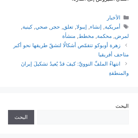
التصنيفات
الأخبار
الوسوم
أمريكية
,
إنشاء
,
إيبولا
,
تعلق
,
حجر
,
صحي
,
كينية
,
لمرض
,
محكمة
,
مخطط
,
منشأة
زهرة أوبوكو تتقمّص أشكالًا لتشقّ طريقها نحو أكبر
متاحف أفريقيا
انتهاءُ الملفِّ النوويِّ: كيفَ قدْ يُعيدُ تشكيلَ إيرانَ
والمنطقةِ
البحث
البحث