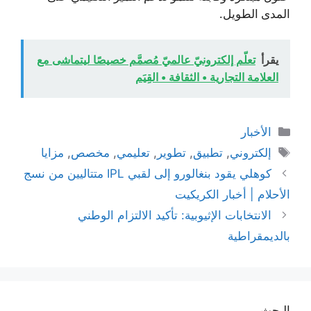
المدى الطويل.
يقرأ
تعلّم إلكترونيّ عالميّ مُصمَّم خصيصًا ليتماشى مع
العلامة التجارية • الثقافة • القِيَم
التصنيفات
الأخبار
الوسوم
إلكتروني
,
تطبيق
,
تطوير
,
تعليمي
,
مخصص
,
مزايا
كوهلي يقود بنغالورو إلى لقبي IPL متتاليين من نسج
الأحلام | أخبار الكريكيت
الانتخابات الإثيوبية: تأكيد الالتزام الوطني
بالديمقراطية
البحث