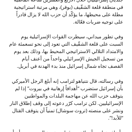
في منطقة قلعة الشقّيف (بوفر)، وهي مرتبة استراتيجية
مطلة على محيطها، ما يؤكّد أن حزب الله لا يزال قادراً
على توجيه ضربات فعّالة.
وفي تطور ميداني، سيطرت القوات الإسرائيلية يوم
السبت على قلعة الشقّيف التي تعود إلى نحو تسعمئة عام
والامتداد التلالي الاستراتيجي المحيط بها، وذلك بعد يوم
من تسجيل الجيش الإسرائيلي واحداً من أعنف أيام
القصف تجاه شمال إسرائيل منذ بدء الهدنة في أبريل.
وفي رسالته، قال نتنياهو لترامب إنه أبلغ الرجل الأميركي
بأن إسرائيل ستضرب “أهدافاً إرهابية في بيروت” إذا لم
يتوقف حزب الله عن مهاجمة البلدات والمواطنين
الإسرائيليين. لكن ترامب كرّر دعوته إلى وقف إطلاق النار
ونشر على منصته (تروث سوشال) تمنياً أن يتوقف القتال
“للأبد!”.