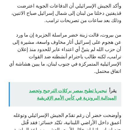
وأكد الجيش الإسرائيلي أن الدفاعات الجوية اعترضت
قذيفتين دخلتا من لبنان إلى شمال إسرائيل صباح الاثنين،
وذلك بعد ساعات من تصريحات ترامب.
من بيروت، قالت زينة خضر مراسلة الجزيرة إن ما ورد
عن هجوم على إسرائيل أثار مخاوف واسعة، مشيرة إلى
أن حزب الله لم يتبنَّ أي اعتداء عابر للحدود منذ إعلان
ترامب، لكنه طالب باحترام أنشطته ضد القوات
الإسرائيلية المتمركزة في جنوب لبنان، ما يبين هشاشة أي
اتفاق محتمل.
يقرأ
نيجيريا تطيح بمصر بركلات الترجيح وتحصد
الميدالية البرونزية في كأس الأمم الإفريقية
وأوضحت خضر أن رغم تقدّم الجيش الإسرائيلي وتوغله
أعمق داخل الأراضي اللبنانية، تكبّد خسائر: فقد قُتل
جنديان إسرائيليان خلال الأربع والعشرين ساعة الماضية