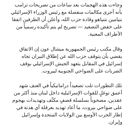
وجاءت هذه الهجمات بعد ساعات من تصريحات ترامب
بأنه أجرى مكالمات منفصلة مع رئيس الوزراء الإسرائيلي
بنيامين نتنياهو وقادة حزب الله، وأعلن أن الطرفين اتفقا
على خفض التصعيد — تصريح لم يتم تأكيده رسمياً من
الأطراف المعنية.
وقال مكتب رئيس الجمهورية ميشال عون إن الاتفاق
يقضي بأن يتوقف حزب الله عن إطلاق النيران تجاه
إسرائيل في المقابل يتعهد الجيش الإسرائيلي بوقف
الضربات على الضواحي الجنوبية لبيروت.
تلك التطورات تلت تصعيداً دراماتيكياً في العنف شهد
أعمق توغلٍ للقوات الإسرائيلية داخل لبنان منذ أكثر من
عقدين، مصحوباً بسلسلة قصفٍ مكثّف وتهديدات بهجوم
على ضواحي بيروت، ما أعاد تهديد بعرقلة أي هدنة في
إطار الحرب الأوسع بين الولايات المتحدة وإسرائيل
وإيران.