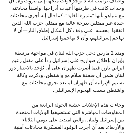
وأضاف ترامب أنه لا توجد قوات متجهة إلى بيروت وأن أي
وحدات كانت في طريقها أُعيدت أدراجها، واصفاً محادثته
مع نتنياهو بأنها “مثمرة للغاية”. كما قال إنه أجرى محادثات
جيدة عبر ممثلين بدرجة عالية مع ممثلي حزب الله الذين
اتفقوا، بحسبه، على وقف كل أشكال إطلاق النار—أن لا
تهاجم إسرائيلهم، وأن لا يهاجموا إسرائيل.
ومنذ 2 مارس دخل حزب الله لبنان في مواجهة مرتبطة
بإيران بإطلاق صواريخ على إسرائيل رداً على مقتل زعيم
ايراني بارز، فيما أصرت طهران على أن يُؤخذ بالاعتبار دور
لبنان ضمن أي صفقة سلام مع واشنطن. وذكرت وكالة
تسنيم الإيرانية أن طهران لم تعد تجري محادثات مع
واشنطن بسبب الهجوم الإسرائيلي.
وجاءت هذه الإعلانات عشية الجولة الرابعة من
المفاوضات المباشرة التي تستضيفها الولايات المتحدة
بين إسرائيل ولبنان، والتي امتدت على يومي الثلاثاء
والأربعاء، بعد أن أجرت الوفود العسكرية محادثات أمنية